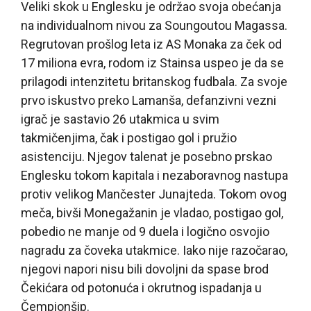
Veliki skok u Englesku je održao svoja obećanja
na individualnom nivou za Soungoutou Magassa.
Regrutovan prošlog leta iz AS Monaka za ček od
17 miliona evra, rodom iz Stainsa uspeo je da se
prilagodi intenzitetu britanskog fudbala. Za svoje
prvo iskustvo preko Lamanša, defanzivni vezni
igrač je sastavio 26 utakmica u svim
takmičenjima, čak i postigao gol i pružio
asistenciju. Njegov talenat je posebno prskao
Englesku tokom kapitala i nezaboravnog nastupa
protiv velikog Mančester Junajteda. Tokom ovog
meča, bivši Monegažanin je vladao, postigao gol,
pobedio ne manje od 9 duela i logično osvojio
nagradu za čoveka utakmice. Iako nije razočarao,
njegovi napori nisu bili dovoljni da spase brod
Čekićara od potonuća i okrutnog ispadanja u
Čempionšip.