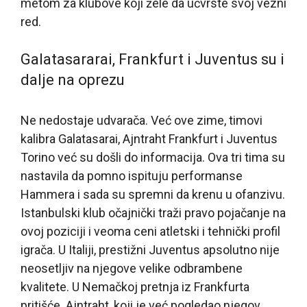
metom za klubove koji žele da učvrste svoj vezni
red.
Galatasararai, Frankfurt i Juventus su i
dalje na oprezu
Ne nedostaje udvarača. Već ove zime, timovi
kalibra Galatasarai, Ajntraht Frankfurt i Juventus
Torino već su došli do informacija. Ova tri tima su
nastavila da pomno ispituju performanse
Hammera i sada su spremni da krenu u ofanzivu.
Istanbulski klub očajnički traži pravo pojačanje na
ovoj poziciji i veoma ceni atletski i tehnički profil
igrača. U Italiji, prestižni Juventus apsolutno nije
neosetljiv na njegove velike odbrambene
kvalitete. U Nemačkoj pretnja iz Frankfurta
pritišće. Ajntraht, koji je već pogledao njegov