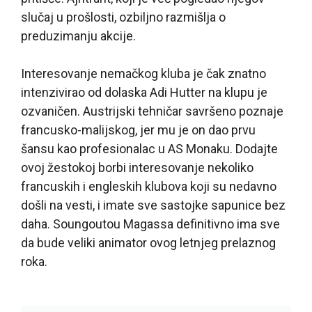
slučaj u prošlosti, ozbiljno razmišlja o
preduzimanju akcije.
Interesovanje nemačkog kluba je čak znatno
intenzivirao od dolaska Adi Hutter na klupu je
ozvaničen. Austrijski tehničar savršeno poznaje
francusko-malijskog, jer mu je on dao prvu
šansu kao profesionalac u AS Monaku. Dodajte
ovoj žestokoj borbi interesovanje nekoliko
francuskih i engleskih klubova koji su nedavno
došli na vesti, i imate sve sastojke sapunice bez
daha. Soungoutou Magassa definitivno ima sve
da bude veliki animator ovog letnjeg prelaznog
roka.