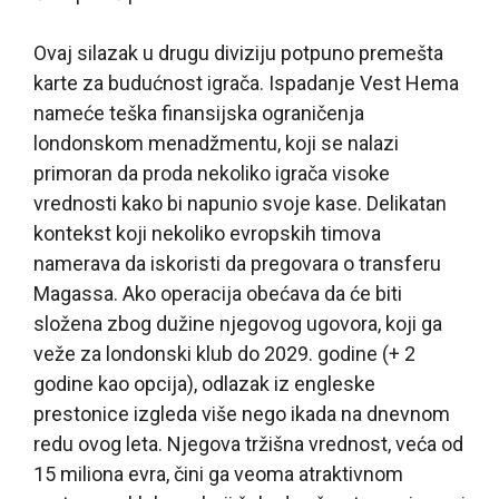
Ovaj silazak u drugu diviziju potpuno premešta
karte za budućnost igrača. Ispadanje Vest Hema
nameće teška finansijska ograničenja
londonskom menadžmentu, koji se nalazi
primoran da proda nekoliko igrača visoke
vrednosti kako bi napunio svoje kase. Delikatan
kontekst koji nekoliko evropskih timova
namerava da iskoristi da pregovara o transferu
Magassa. Ako operacija obećava da će biti
složena zbog dužine njegovog ugovora, koji ga
veže za londonski klub do 2029. godine (+ 2
godine kao opcija), odlazak iz engleske
prestonice izgleda više nego ikada na dnevnom
redu ovog leta. Njegova tržišna vrednost, veća od
15 miliona evra, čini ga veoma atraktivnom