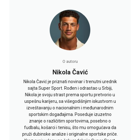
O autoru
Nikola Čavić
Nikola Čavić je priznati novinar i trenutni urednik
sajta Super Sport. Rođen i odrastao u Srbiji,
Nikola je svoju strast prema sportu pretvorio u
uspešnu karijeru, sa višegodišnjim iskustvom u
izveštavanju o nacionalnim i međunarodnim
sportskim događajima. Poseduje izuzetno
znanje o različitim sportovima, posebno o
fudbalu, košarci i tenisu, što mu omogućava da
pruži dubinske analize i originalne sportske priče.