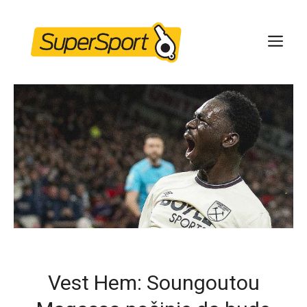
Skip
to
ME
content
Vest Hem: Soungoutou