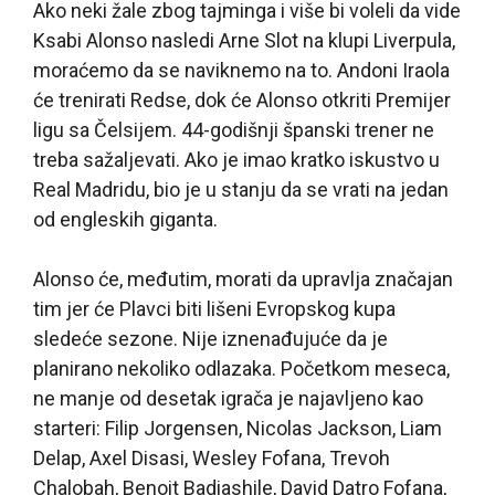
Ako neki žale zbog tajminga i više bi voleli da vide
Ksabi Alonso nasledi Arne Slot na klupi Liverpula,
moraćemo da se naviknemo na to. Andoni Iraola
će trenirati Redse, dok će Alonso otkriti Premijer
ligu sa Čelsijem. 44-godišnji španski trener ne
treba sažaljevati. Ako je imao kratko iskustvo u
Real Madridu, bio je u stanju da se vrati na jedan
od engleskih giganta.
Alonso će, međutim, morati da upravlja značajan
tim jer će Plavci biti lišeni Evropskog kupa
sledeće sezone. Nije iznenađujuće da je
planirano nekoliko odlazaka. Početkom meseca,
ne manje od desetak igrača je najavljeno kao
starteri: Filip Jorgensen, Nicolas Jackson, Liam
Delap, Axel Disasi, Wesley Fofana, Trevoh
Chalobah, Benoit Badiashile, David Datro Fofana,