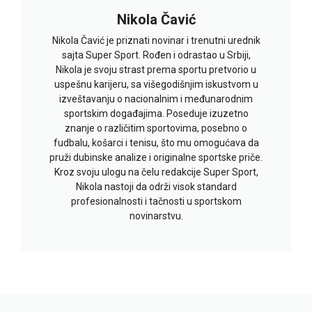
Nikola Čavić
Nikola Čavić je priznati novinar i trenutni urednik
sajta Super Sport. Rođen i odrastao u Srbiji,
Nikola je svoju strast prema sportu pretvorio u
uspešnu karijeru, sa višegodišnjim iskustvom u
izveštavanju o nacionalnim i međunarodnim
sportskim događajima. Poseduje izuzetno
znanje o različitim sportovima, posebno o
fudbalu, košarci i tenisu, što mu omogućava da
pruži dubinske analize i originalne sportske priče.
Kroz svoju ulogu na čelu redakcije Super Sport,
Nikola nastoji da održi visok standard
profesionalnosti i tačnosti u sportskom
novinarstvu.