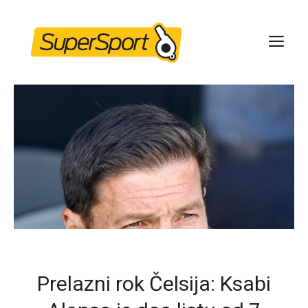
Skip
to
ME
content
Prelazni rok Čelsija: Ksabi