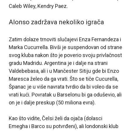
Caleb Wiley, Kendry Paez.
Alonso zadržava nekoliko igrača
Zatim dolaze trnoviti slučajevi Enza Fernandeza i
Marka Cucurrella. Bivši je suspendovan od strane
svog kluba nakon što je poverio svoju privlačnost
gradu Madridu. Argentina je i dalje na strani
Valdebebasa, ali i u Mančester Sitiju gde bi Enzo
Maresca želeo da ga vrati. Što se tiče Cucurella,
Španac je u više navrata tvrdio da bi voleo da se
vrati kući. Povratak u Barselonu bi ga oduševio, ali
on je i dalje preskup (50 miliona evra).
Kao što vidite, Čelsi želi da ojača (dolasci
Emegha i Barco su potvrđeni), ali londonski klub