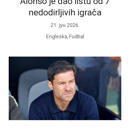
Alonso je dao listu od 7
nedodirljivih igrača
21. јун 2026.
Engleska
,
Fudbal