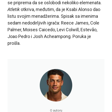
se priprema da se oslobodi nekoliko elemenata.
Atletik
otkriva, međutim, da je Ksabi Alonso dao
listu svojim menadžerima. Spisak sa imenima
sedam nedodirljivih igrača: Reece James, Cole
Palmer, Moises Caicedo, Levi Colwill, Estevão,
Joao Pedro i Josh Acheampong. Poruka je
prošla.
O autoru