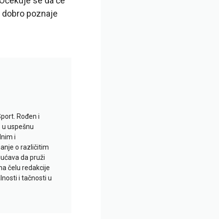
 Očekuje se da će
c dobro poznaje
Sport. Rođen i
io u uspešnu
lnim i
je o različitim
gućava da pruži
na čelu redakcije
nosti i tačnosti u