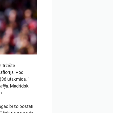
 tržište
fiorija. Pod
(36 utakmica, 1
alija
, Madridski
a.
ogao brzo postati