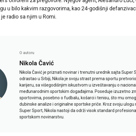
ers otvoreni za pregovore. Njegov agent, Alesandro Luči,
logu u bilo kakvim razgovorima, kao 24-godišnji defanziva
 je radio sa njim u Romi.
O autoru
Nikola Čavić
Nikola Čavić je priznati novinar i trenutni urednik sajta Super 
odrastao u Srbiji, Nikola je svoju strast prema sportu pretvor
karijeru, sa višegodišnjim iskustvom u izveštavanju o naciona
međunarodnim sportskim događajima. Poseduje izuzetno znan
sportovima, posebno o fudbalu, košarci i tenisu, što mu omo
dubinske analize i originalne sportske priče. Kroz svoju ulogu 
Super Sport, Nikola nastoji da održi visok standard profesional
sportskom novinarstvu.