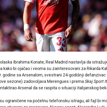
laska Ibrahima Konate, Real Madrid nastavlja da istražuje
 kako bi ojačao i veoma su zainteresovani za Rikarda Kala
 godine sa Arsenalom, svestrani 24-godišnji defanzivac 
je ove sezone) zadovoljava Merengues i prema
Skaj Sport It
taktirao Arsenal da se raspita o situaciji italijanskog bek
u ograničene na početnu telefonsku istragu, ali fajl bi m