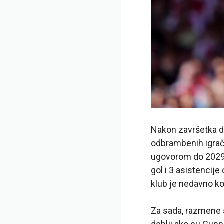
Nakon završetka do
odbrambenih igrača
ugovorom do 2029.
gol i 3 asistenci
klub je nedavno kon
Za sada, razmene s