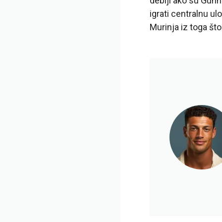
deblji ako su Gunn
igrati centralnu u
Murinja iz toga što