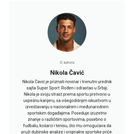
O autoru
Nikola Čavić
Nikola Čavić je priznati novinar i trenutni urednik
sajta Super Sport. Rođen i odrastao u Srbiji,
Nikola je svoju strast prema sportu pretvorio u
uspešnu karijeru, sa višegodišnjim iskustvom u
izveštavanju o nacionalnim i međunarodnim
sportskim događajima. Poseduje izuzetno
znanje o različitim sportovima, posebno o
fudbalu, košarci i tenisu, što mu omogućava da
pruži dubinske analize i originalne sportske priče.