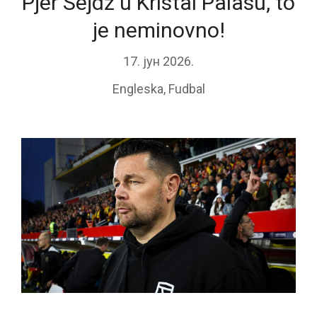
Pjer Sejdž u Kristal Palasu, to
je neminovno!
17. јун 2026.
Engleska
,
Fudbal