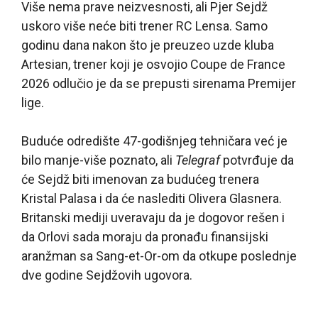
Više nema prave neizvesnosti, ali Pjer Sejdž
uskoro više neće biti trener RC Lensa. Samo
godinu dana nakon što je preuzeo uzde kluba
Artesian, trener koji je osvojio Coupe de France
2026 odlučio je da se prepusti sirenama Premijer
lige.
Buduće odredište 47-godišnjeg tehničara već je
bilo manje-više poznato, ali
Telegraf
potvrđuje da
će Sejdž biti imenovan za budućeg trenera
Kristal Palasa i da će naslediti Olivera Glasnera.
Britanski mediji uveravaju da je dogovor rešen i
da Orlovi sada moraju da pronađu finansijski
aranžman sa Sang-et-Or-om da otkupe poslednje
dve godine Sejdžovih ugovora.