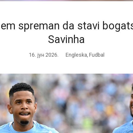
em spreman da stavi bogat
Savinha
16. јун 2026.
Engleska
,
Fudbal