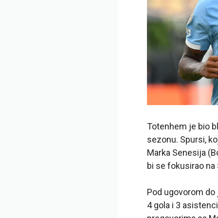
Totenhem je bio bl
sezonu. Spursi, ko
Marka Senesija (Bo
bi se fokusirao n
Pod ugovorom do ju
4 gola i 3 asisten