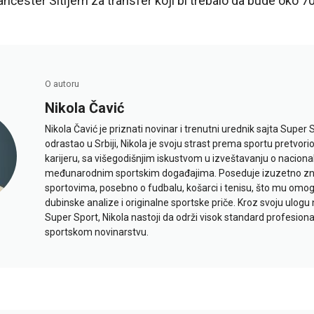
čester Sitijem za transfer koji bi trebalo da bude oko 70
O autoru
Nikola Čavić
Nikola Čavić je priznati novinar i trenutni urednik sajta Super 
odrastao u Srbiji, Nikola je svoju strast prema sportu pretvor
karijeru, sa višegodišnjim iskustvom u izveštavanju o naciona
međunarodnim sportskim događajima. Poseduje izuzetno znan
sportovima, posebno o fudbalu, košarci i tenisu, što mu omo
dubinske analize i originalne sportske priče. Kroz svoju ulogu 
Super Sport, Nikola nastoji da održi visok standard profesional
sportskom novinarstvu.