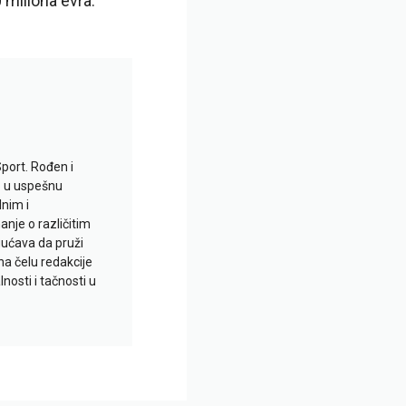
 miliona evra.
Sport. Rođen i
io u uspešnu
lnim i
je o različitim
gućava da pruži
na čelu redakcije
nosti i tačnosti u