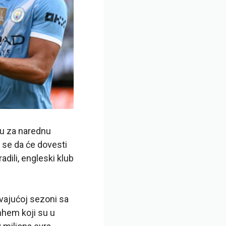
nu za narednu
e se da će dovesti
dili, engleski klub
vajućoj sezoni sa
enhem koji su u