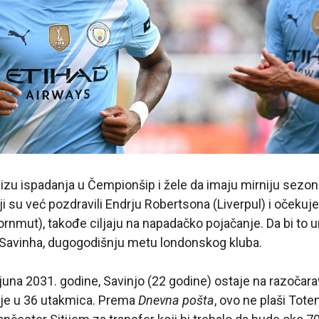
izu ispadanja u Čempionšip i žele da imaju mirniju sezo
ji su već pozdravili Endrju Robertsona (Liverpul) i očekuj
rnmut), takođe ciljaju na napadačko pojačanje. Da bi to ura
a Savinha, dugogodišnju metu londonskog kluba.
na 2031. godine, Savinjo (22 godine) ostaje na razočara
cije u 36 utakmica. Prema
Dnevna pošta
, ovo ne plaši Tot