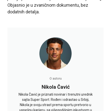
Objasnio je u zvaničnom dokumentu, bez
dodatnih detalja.
O autoru
Nikola Čavić
Nikola Čavić je priznati novinar i trenutni urednik
sajta Super Sport. Rođen i odrastao u Srbiji,
Nikola je svoju strast prema sportu pretvorio u
uspešnu karijeru, sa višegodišnjim iskustvom u