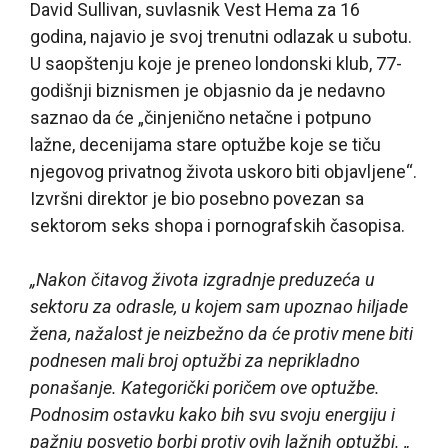
David Sullivan, suvlasnik Vest Hema za 16
godina, najavio je svoj trenutni odlazak u subotu.
U saopštenju koje je preneo londonski klub, 77-
godišnji biznismen je objasnio da je nedavno
saznao da će „činjenično netačne i potpuno
lažne, decenijama stare optužbe koje se tiču
njegovog privatnog života uskoro biti objavljene“.
Izvršni direktor je bio posebno povezan sa
sektorom seks shopa i pornografskih časopisa.
„Nakon čitavog života izgradnje preduzeća u
sektoru za odrasle, u kojem sam upoznao hiljade
žena, nažalost je neizbežno da će protiv mene biti
podnesen mali broj optužbi za neprikladno
ponašanje. Kategorički poričem ove optužbe.
Podnosim ostavku kako bih svu svoju energiju i
pažnju posvetio borbi protiv ovih lažnih optužbi. „