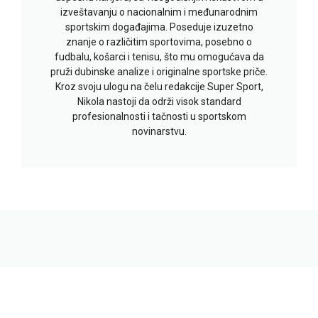
izveštavanju o nacionalnim i međunarodnim
sportskim događajima. Poseduje izuzetno
znanje o različitim sportovima, posebno o
fudbalu, košarci i tenisu, što mu omogućava da
pruži dubinske analize i originalne sportske priče.
Kroz svoju ulogu na čelu redakcije Super Sport,
Nikola nastoji da održi visok standard
profesionalnosti i tačnosti u sportskom
novinarstvu.