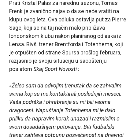
Prati Kristal Palas za narednu sezonu, Tomas
Frenk je zvanično najavio da se neće vratiti na
klupu ovog leta. Ova odluka ostavlja put za Pierre
Sage, koji se na taj način malo približava
londonskom klubu nakon planiranog odlaska iz
Lensa. Bivši trener Brentforda i Totenhema, koji
je otpušten od strane Spursa prošlog februara,
razjasnio je svoju situaciju u saopštenju
poslatom
Skaj Sport Novosti
:
«
Želeo sam da odvojim trenutak da se zahvalim
svima koji su me kontaktirali poslednjih meseci.
Vaša podrška i ohrabrenje su mi bili veoma
dragoceni. Napuštanje Totenhema mi je dalo
priliku da napravim korak unazad i razmislim o
svom dosadašnjem putovanju. Biti fudbalski
trener zahteva potpunu posvećenost na dnevnoj