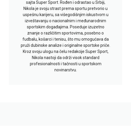
sajta Super Sport. Rođen i odrastao u Srbiji,
Nikola je svoju strast prema sportu pretvorio u
uspešnu karijeru, sa višegodišnjim iskustvom u
izveštavanju o nacionalnim i međunarodnim
sportskim događajima. Poseduje izuzetno
znanje o različitim sportovima, posebno o
fudbalu, košarci i tenisu, što mu omogućava da
pruži dubinske analize i originalne sportske priče.
Kroz svoju ulogu na čelu redakcije Super Sport,
Nikola nastoji da održi visok standard
profesionalnosti i tačnosti u sportskom
novinarstvu.