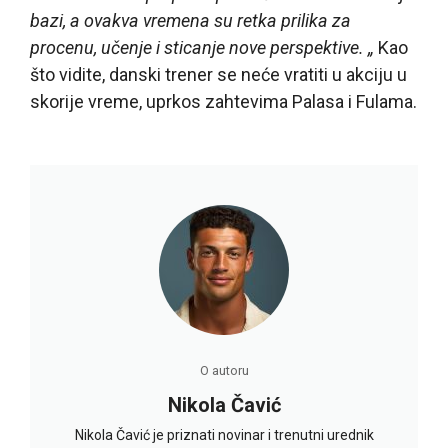
bazi, a ovakva vremena su retka prilika za
procenu, učenje i sticanje nove perspektive. „
Kao
što vidite, danski trener se neće vratiti u akciju u
skorije vreme, uprkos zahtevima Palasa i Fulama.
O autoru
Nikola Čavić
Nikola Čavić je priznati novinar i trenutni urednik