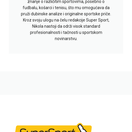
znanje o različitim sportovima, posebno o
fudbalu, košarci i tenisu, što mu omogućava da
pruži dubinske analize i originalne sportske priče.
Kroz svoju ulogu na čelu redakcije Super Sport,
Nikola nastoji da održi visok standard
profesionalnosti i tačnosti u sportskom
novinarstvu.