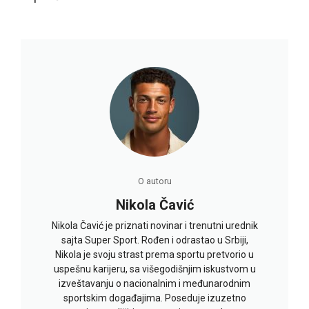
O autoru
Nikola Čavić
Nikola Čavić je priznati novinar i trenutni urednik
sajta Super Sport. Rođen i odrastao u Srbiji,
Nikola je svoju strast prema sportu pretvorio u
uspešnu karijeru, sa višegodišnjim iskustvom u
izveštavanju o nacionalnim i međunarodnim
sportskim događajima. Poseduje izuzetno