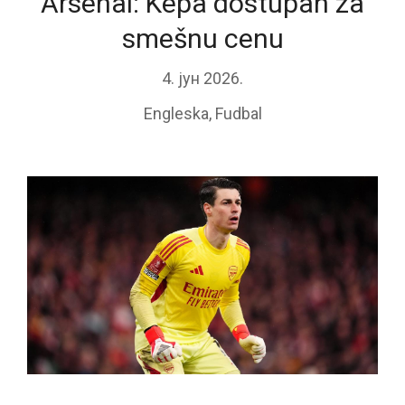
Arsenal: Kepa dostupan za
smešnu cenu
4. јун 2026.
Engleska
,
Fudbal