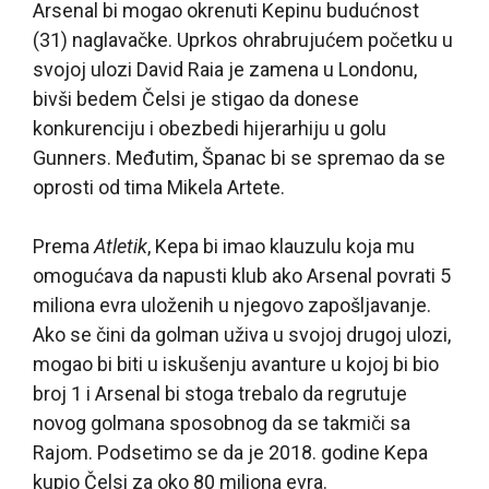
Arsenal bi mogao okrenuti Kepinu budućnost
(31) naglavačke. Uprkos ohrabrujućem početku u
svojoj ulozi David Raia je zamena u Londonu,
bivši bedem Čelsi je stigao da donese
konkurenciju i obezbedi hijerarhiju u golu
Gunners. Međutim, Španac bi se spremao da se
oprosti od tima Mikela Artete.
Prema
Atletik
, Kepa bi imao klauzulu koja mu
omogućava da napusti klub ako Arsenal povrati 5
miliona evra uloženih u njegovo zapošljavanje.
Ako se čini da golman uživa u svojoj drugoj ulozi,
mogao bi biti u iskušenju avanture u kojoj bi bio
broj 1 i Arsenal bi stoga trebalo da regrutuje
novog golmana sposobnog da se takmiči sa
Rajom. Podsetimo se da je 2018. godine Kepa
kupio Čelsi za oko 80 miliona evra.