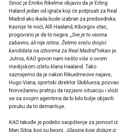
Sinoć je Enrike Rikelme objavio da je Erling
Haland jedan od igrača koji će potpisati za Real
Madrid ako ikada bude izabran za predsednika.
Kasnije te noći, Alfi Haaland, Kiborgov otac,
progovorio je da to negira.
„Sve je to veoma
zabavno, ali nije istina. Želimo sreću dvojici
kandidata na izborima za Real Madrid“
rekao je.
Jutros,
KAO
govori nam nešto više o ovom
medijskom izletu klana Haaland. Tako
saznajemo da je nakon Rikuelmeove najave,
Hugo Viana, sportski direktor Skibluesa, pozvao
Norvežaninu pratnju da razjasni situaciju i složi
se sa svojim agentima da bi bilo bolje objaviti
poruku da to demantuje.
KAO
takođe je podelio saopštenje za javnost iz
Man Sitija, koji su besni.
„Glasine koje dolaze iz