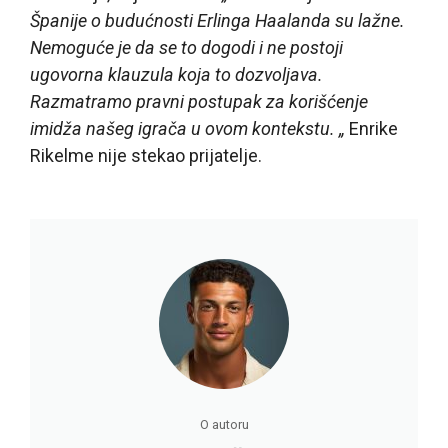
Španije o budućnosti Erlinga Haalanda su lažne.
Nemoguće je da se to dogodi i ne postoji
ugovorna klauzula koja to dozvoljava.
Razmatramo pravni postupak za korišćenje
imidža našeg igrača u ovom kontekstu. „
Enrike
Rikelme nije stekao prijatelje.
O autoru