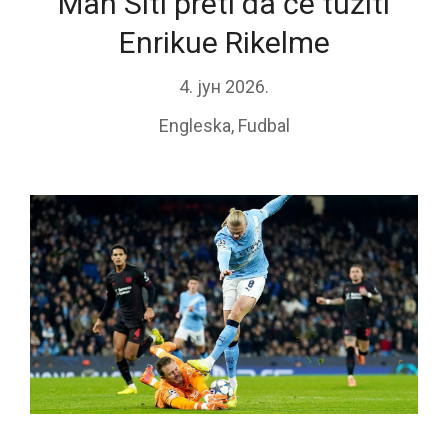
Man Siti preti da će tužiti
Enrikue Rikelme
4. јун 2026.
Engleska
,
Fudbal