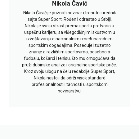
Nikola Čavić
Nikola Čavić je priznati novinar i trenutni urednik
sajta Super Sport. Rođen i odrastao u Srbiji,
Nikola je svoju strast prema sportu pretvorio u
uspešnu karijeru, sa višegodišnjim iskustvom u
izveštavanju o nacionalnim i međunarodnim
sportskim događajima. Poseduje izuzetno
znanje o različitim sportovima, posebno o
fudbalu, košarci i tenisu, što mu omogućava da
pruži dubinske analize i originalne sportske priče.
Kroz svoju ulogu na čelu redakcije Super Sport,
Nikola nastoji da održi visok standard
profesionalnosti i tačnosti u sportskom
novinarstvu.