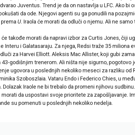
udvarao Juventus. Trend je da on nastavlja u LFC. Ako bi o
okušati da ode. Njegovi agenti su ga ponudili na pozajmi
a, prema
U
. Iraola će morati da odluči o njemu. Ali ne samo 
će takođe morati da napravi izbor za Curtis Jones, čiji ug
e Interu i Galatasaraju. Za njega, Redsi traže 35 miliona ev
luči za Harvei Elliott. Aleksis Mac Allister, koji gubi zam
 43-godišnjim trenerom. Ali ništa nije sigurno, pogotovo j
nje ugovora u poslednjih nekoliko meseci za razliku od 
minika Szoboszlaia. Vataru Endo i Federico Chies, u me
 Dolazak Iraole ne bi trebalo da promeni njihovu sudbinu.
e morati da uspostavi svoje prioritete za zapošljavanje. I
ande su pomenuti u poslednjih nekoliko nedelja.