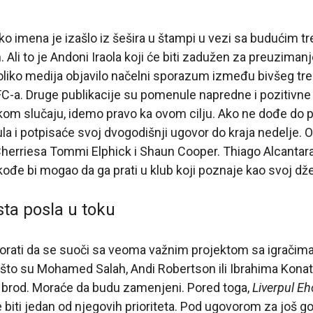
ko imena je izašlo iz šešira u štampi u vezi sa budućim t
h. Ali to je Andoni Iraola koji će biti zadužen za preuzima
oliko medija objavilo načelni sporazum između bivšeg tr
-a. Druge publikacije su pomenule napredne i pozitivne d
kom slučaju, idemo pravo ka ovom cilju. Ako ne dođe do pr
pula i potpisaće svoj dvogodišnji ugovor do kraja nedelje.
Cherriesa Tommi Elphick i Shaun Cooper. Thiago Alcantara,
kođe bi mogao da ga prati u klub koji poznaje kao svoj dž
sta posla u toku
orati da se suoči sa veoma važnim projektom sa igračima
 što su Mohamed Salah, Andi Robertson ili Ibrahima Konat
i brod. Moraće da budu zamenjeni. Pored toga,
Liverpul Eh
e biti jedan od njegovih prioriteta. Pod ugovorom za još g