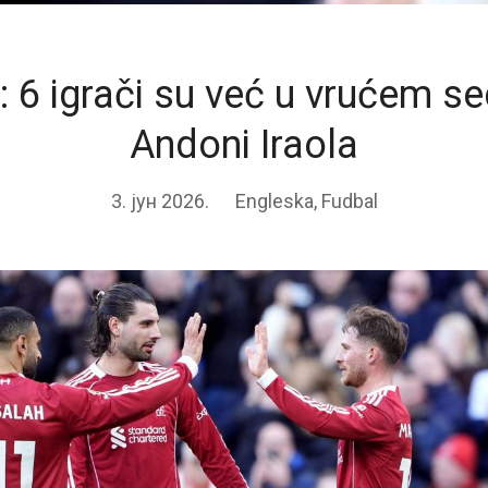
l: 6 igrači su već u vrućem se
Andoni Iraola
3. јун 2026.
Engleska
,
Fudbal