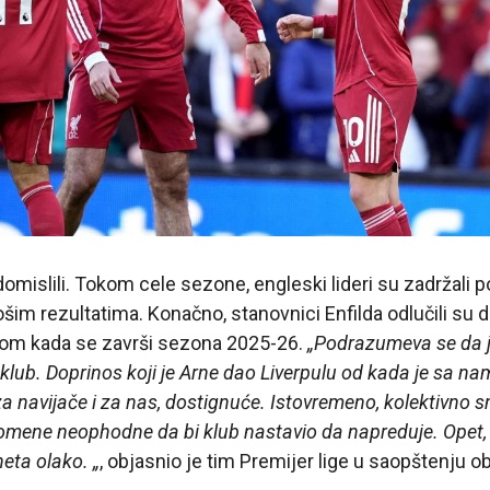
domislili. Tokom cele sezone, engleski lideri su zadržali 
ošim rezultatima. Konačno, stanovnici Enfilda odlučili su 
om kada se završi sezona 2025-26.
„Podrazumeva se da j
klub. Doprinos koji je Arne dao Liverpulu od kada je sa na
e za navijače i za nas, dostignuće. Istovremeno, kolektivno 
omene neophodne da bi klub nastavio da napreduje. Opet, 
eta olako. „
, objasnio je tim Premijer lige u saopštenju o