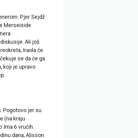
renerom. Pjer Sejdž
nje Merseiside
enera
iskusije. Ali još
eokreta, Iraola će
 Očekuje se da će ga
 koji je upravo
ep.
. Pogotovo jer su
e (na kraju
o
Ima 6 vrućih
odinu dana, Alisson