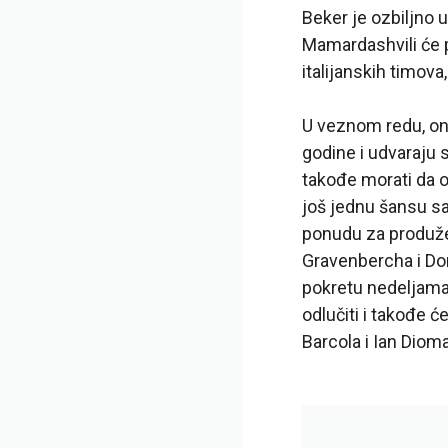
Beker je ozbiljno 
Mamardashvili će p
italijanskih timov
U veznom redu, on 
godine i udvaraju s
takođe morati da od
još jednu šansu sa
ponudu za produže
Gravenbercha i Do
pokretu nedeljama.
odlučiti i takođe ć
Barcola i Ian Diom