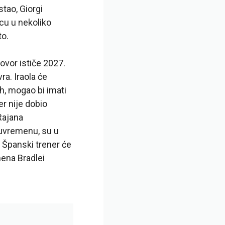
stao, Giorgi
cu u nekoliko
to.
ovor ističe 2027.
ra. Iraola će
ah, mogao bi imati
er nije dobio
Rajana
đuvremenu, su u
 Španski trener će
mena Bradlei