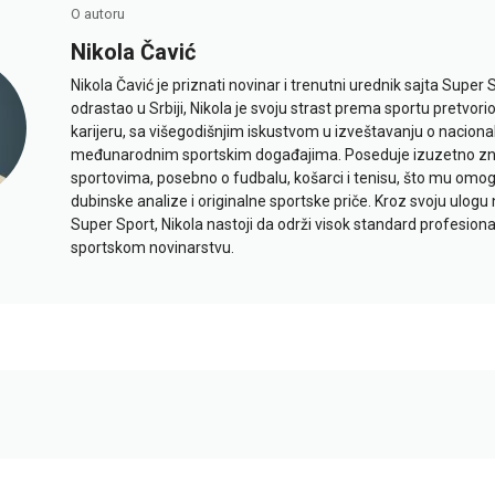
O autoru
Nikola Čavić
Nikola Čavić je priznati novinar i trenutni urednik sajta Super 
odrastao u Srbiji, Nikola je svoju strast prema sportu pretvor
karijeru, sa višegodišnjim iskustvom u izveštavanju o naciona
međunarodnim sportskim događajima. Poseduje izuzetno znan
sportovima, posebno o fudbalu, košarci i tenisu, što mu omo
dubinske analize i originalne sportske priče. Kroz svoju ulogu 
Super Sport, Nikola nastoji da održi visok standard profesional
sportskom novinarstvu.