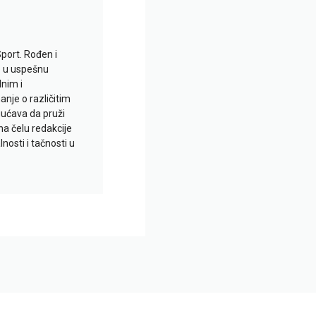
Sport. Rođen i
io u uspešnu
lnim i
je o različitim
gućava da pruži
na čelu redakcije
nosti i tačnosti u