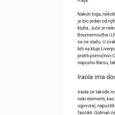
maja.
Nakon toga, nekoli
je bio jedan od nji
kluba. Juče je nek
Bournemoutha i LFC
se ne slažu. U sva
biti na klupi Liver
pratiti pomoćnici 
napustio Barsu, ta
Iraola ima do
Iraola će takođe m
neki elementi, kao
ugovora), napustil
fascikli. Golman ć