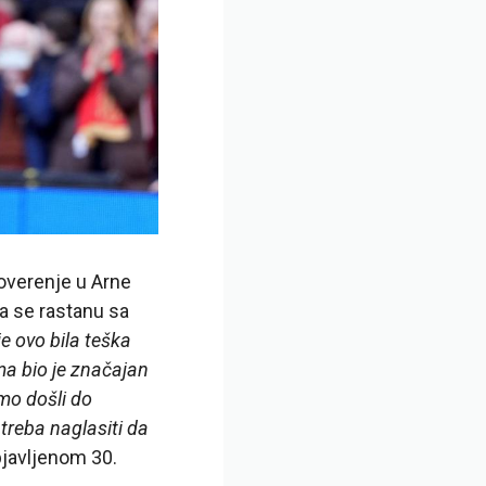
poverenje u Arne
da se rastanu sa
e ovo bila teška
ma bio je značajan
smo došli do
treba naglasiti da
bjavljenom 30.