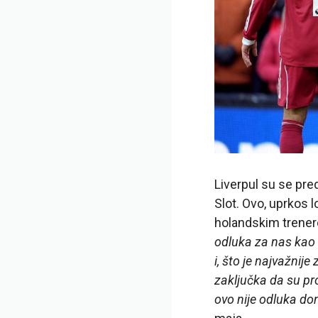
Liverpul su se pre
Slot. Ovo, uprkos l
holandskim trener
odluka za nas kao 
i, što je najvažnij
zaključka da su pr
ovo nije odluka don