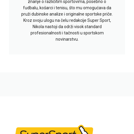
znanje o različitim sportovima, posebno o
fudbalu, košarci i tenisu, što mu omogućava da
pruži dubinske analize i originalne sportske priče.
Kroz svoju ulogu na čelu redakcije Super Sport,
Nikola nastoji da održi visok standard
profesionalnosti i tačnosti u sportskom
novinarstvu.