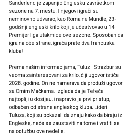
Sanderlend je zapanjio Englesku završetkom
sezone na 7. mestu. I njegovi igrači su
neminovno udvarao, kao Romaine Mundle, 23-
godišnji engleski krilo koji je učestvovao u 14
Premijer liga utakmice ove sezone. Sposoban da
igra na obe strane, igrača prate dva francuska
kluba!
Prema našim informacijama, Tuluz i Strazbur su
veoma zainteresovani za krilo, čiji ugovor ističe
2028. godine. On ne namerava da produži ugovor
sa Crnim Mačkama. Izgleda da je Tefeče
najtopliji u dosijeu, i napravio je prvi pristup,
odbačen od strane engleskog kluba. Lideri
Tuluza, koji su pokazali da znaju kako da biraju iz
Engleske, neće se zaustaviti na tome i vratiti se
na optužbu ove nedelje.