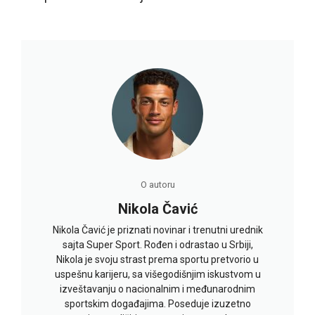
O autoru
Nikola Čavić
Nikola Čavić je priznati novinar i trenutni urednik
sajta Super Sport. Rođen i odrastao u Srbiji,
Nikola je svoju strast prema sportu pretvorio u
uspešnu karijeru, sa višegodišnjim iskustvom u
izveštavanju o nacionalnim i međunarodnim
sportskim događajima. Poseduje izuzetno