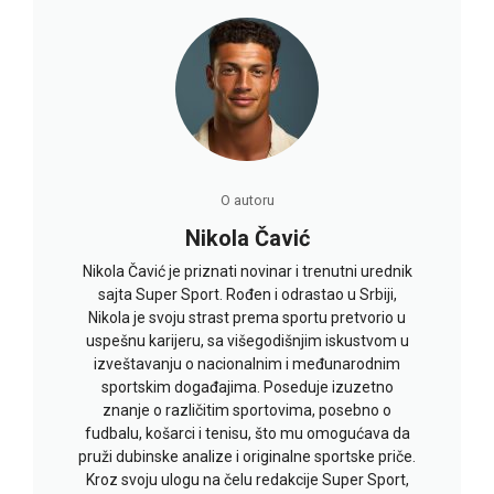
O autoru
Nikola Čavić
Nikola Čavić je priznati novinar i trenutni urednik
sajta Super Sport. Rođen i odrastao u Srbiji,
Nikola je svoju strast prema sportu pretvorio u
uspešnu karijeru, sa višegodišnjim iskustvom u
izveštavanju o nacionalnim i međunarodnim
sportskim događajima. Poseduje izuzetno
znanje o različitim sportovima, posebno o
fudbalu, košarci i tenisu, što mu omogućava da
pruži dubinske analize i originalne sportske priče.
Kroz svoju ulogu na čelu redakcije Super Sport,