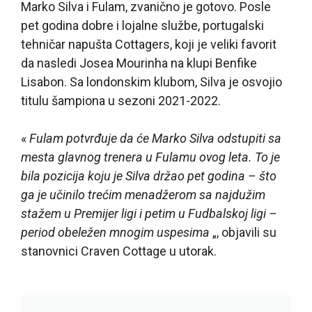
Marko Silva i Fulam, zvanično je gotovo. Posle
pet godina dobre i lojalne službe, portugalski
tehničar napušta Cottagers, koji je veliki favorit
da nasledi Josea Mourinha na klupi Benfike
Lisabon. Sa londonskim klubom, Silva je osvojio
titulu šampiona u sezoni 2021-2022.
«
Fulam potvrđuje da će Marko Silva odstupiti sa
mesta glavnog trenera u Fulamu ovog leta. To je
bila pozicija koju je Silva držao pet godina – što
ga je učinilo trećim menadžerom sa najdužim
stažem u Premijer ligi i petim u Fudbalskoj ligi –
period obeležen mnogim uspesima
„, objavili su
stanovnici Craven Cottage u utorak.