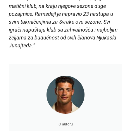
matični klub, na kraju njegove sezone duge
pozajmice. Ramsdejl je napravio 23 nastupa u
svim takmičenjima za Svrake ove sezone. Svi
igrači napuštaju klub sa zahvalnošću i najboljim
željama za budućnost od svih članova Njukasla
Junajteda.“
O autoru