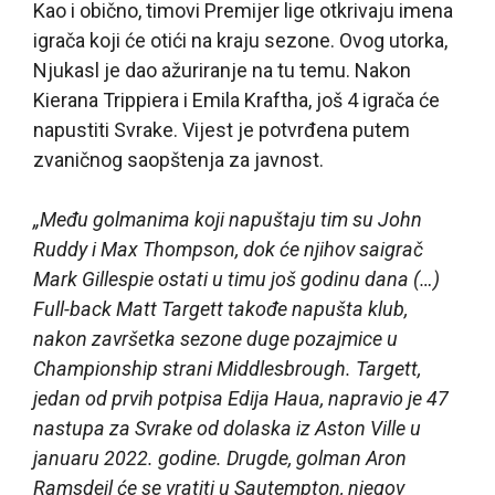
Kao i obično, timovi Premijer lige otkrivaju imena
igrača koji će otići na kraju sezone. Ovog utorka,
Njukasl je dao ažuriranje na tu temu. Nakon
Kierana Trippiera i Emila Kraftha, još 4 igrača će
napustiti Svrake. Vijest je potvrđena putem
zvaničnog saopštenja za javnost.
„Među golmanima koji napuštaju tim su John
Ruddy i Max Thompson, dok će njihov saigrač
Mark Gillespie ostati u timu još godinu dana (…)
Full-back Matt Targett takođe napušta klub,
nakon završetka sezone duge pozajmice u
Championship strani Middlesbrough. Targett,
jedan od prvih potpisa Edija Haua, napravio je 47
nastupa za Svrake od dolaska iz Aston Ville u
januaru 2022. godine. Drugde, golman Aron
Ramsdejl će se vratiti u Sautempton, njegov