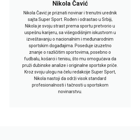
Nikola Čavić
Nikola Čavić je priznati novinar i trenutni urednik
sajta Super Sport. Rođen i odrastao u Srbiji,
Nikola je svoju strast prema sportu pretvorio u
uspešnu karijeru, sa višegodišnjim iskustvom u
izveštavanju o nacionalnim i međunarodnim
sportskim događajima. Poseduje izuzetno
znanje o različitim sportovima, posebno o
fudbalu, košarci i tenisu, što mu omogućava da
pruži dubinske analize i originalne sportske priče.
Kroz svoju ulogu na čelu redakcije Super Sport,
Nikola nastoji da održi visok standard
profesionalnosti i tačnosti u sportskom
novinarstvu.