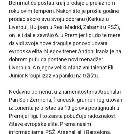
Bornmut će postati kralj prodaje u prelaznom
roku ovim tempom. Nakon što je prošle godine
prodao skoro svu svoju odbranu (Kerkez u
Liverpul, Huijsen u Real Madrid, Zabarnii u PSŽ),
on je i dalje završio 6. u Premijer ligi, do te mere
da vidi svoje nove dragulje ponovo udvara
evropska elita. Njegov trener Andoni Iraola je na
dobrom putu da postane novi menadžer
Liverpula. A njegov veliki ofanzivni talenat Eli
Junior Kroupi izaziva paniku na tržištu.
Nedavno pomenut u znamenitostima Arsenala i
Pari Sen Žermena, francuski grumen regrutovan
iz Lorienta je blistao sa 13 golova postignutih u
Premijer ligi. I to zaista pobuđuje radoznalost
čitave evropske elite. Prema našim
informacijama, PSŽ, Arsenal, ali i Barselona,