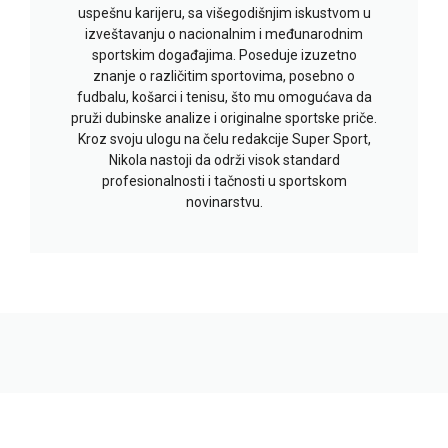
uspešnu karijeru, sa višegodišnjim iskustvom u
izveštavanju o nacionalnim i međunarodnim
sportskim događajima. Poseduje izuzetno
znanje o različitim sportovima, posebno o
fudbalu, košarci i tenisu, što mu omogućava da
pruži dubinske analize i originalne sportske priče.
Kroz svoju ulogu na čelu redakcije Super Sport,
Nikola nastoji da održi visok standard
profesionalnosti i tačnosti u sportskom
novinarstvu.