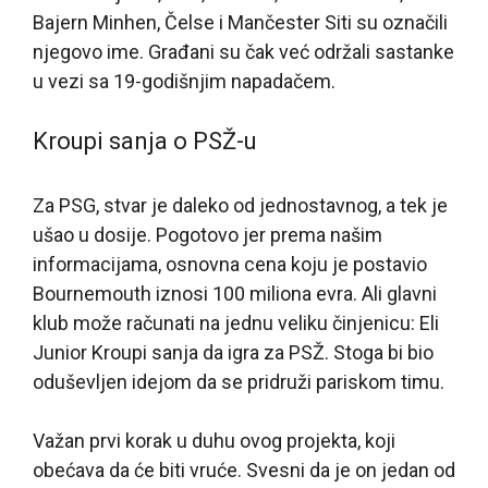
Bajern Minhen, Čelse i Mančester Siti su označili
njegovo ime. Građani su čak već održali sastanke
u vezi sa 19-godišnjim napadačem.
Kroupi sanja o PSŽ-u
Za PSG, stvar je daleko od jednostavnog, a tek je
ušao u dosije. Pogotovo jer prema našim
informacijama, osnovna cena koju je postavio
Bournemouth iznosi 100 miliona evra. Ali glavni
klub može računati na jednu veliku činjenicu: Eli
Junior Kroupi sanja da igra za PSŽ. Stoga bi bio
oduševljen idejom da se pridruži pariskom timu.
Važan prvi korak u duhu ovog projekta, koji
obećava da će biti vruće. Svesni da je on jedan od