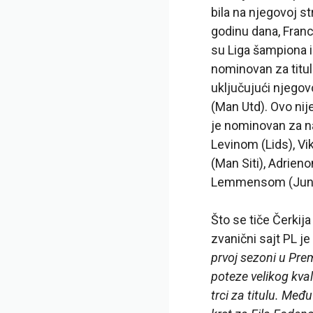
bila na njegovoj s
godinu dana, Franc
su Liga šampiona il
nominovan za titul
uključujući njegov
(Man Utd). Ovo nije
je nominovan za na
Levinom (Lids), 
(Man Siti), Adrie
Lemmensom (Junajt
Što se tiče Čerkija
zvanični sajt PL je 
prvoj sezoni u Prem
poteze velikog kval
trci za titulu. Međ