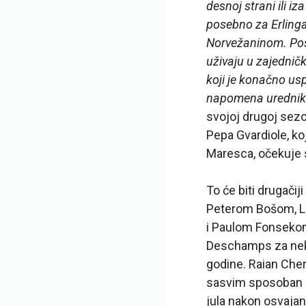
desnoj strani ili i
posebno za Erlinga
Norvežaninom. Post
uživaju u zajedničk
koji je konačno us
napomena urednik
svojoj drugoj sezo
Pepa Gvardiole, ko
Maresca, očekuje 
To će biti drugačiji
Peterom Bošom, L
i Paulom Fonsekom
Deschamps za neko
godine. Raian Cherk
sasvim sposoban da
jula nakon osvajan