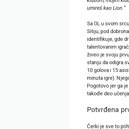
klubom, mojim klub
umireš kao Lion.“
Sa OL u svom srcu i
Sitiju, pod dobron
identifikuje, gde 
talentovanim igrač
živeo je svoju prvu
stanju da odigra s
10 golova i 15 asi
minuta igre). Njego
Pogotovo jer ga je 
takođe deo učenja
Potvrđena pr
Čerki je sve to pri