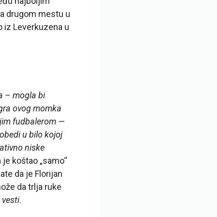
eđu najboljim
i na drugom mestu u
io iz Leverkuzena u
đa – mogla bi
i igra ovog momka
ljim fudbalerom —
obedi u bilo kojoj
ativno niske
a je koštao „samo“
te da je Florijan
že da trlja ruke
 vesti
.