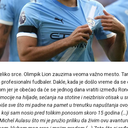
veliko srce. Olimpik Lion zauzima veoma važno mesto. Ta
profesionalni fudbaler. Dakle, kada je došlo vreme da se op
m jer je obećao da će se jednog dana vratiti između Ron
mocije na hiljade, sećanja na stotine i neizbrisiv otisak u 
iše sve što mi padne na pamet u trenutku napuštanja ovo
 koji sam nosio pred tolikim ponosom skoro 15 godina (…)
ichel Aulasu što mi je pružio priliku da živim ovu avantur