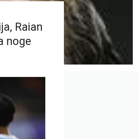
ja, Raian
na noge