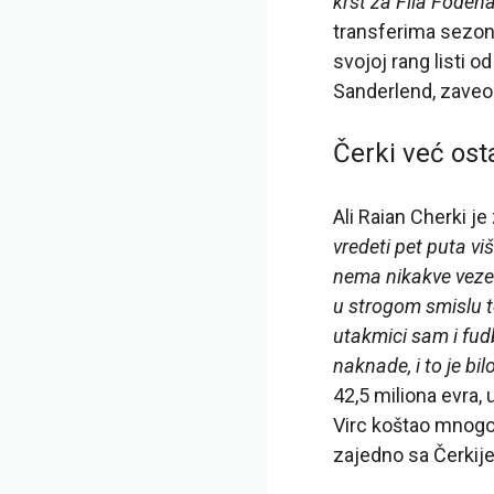
krst za Fila Foden
transferima sezone
svojoj rang listi o
Sanderlend, zaveo
Čerki već ost
Ali Raian Cherki j
vredeti pet puta vi
nema nikakve veze 
u strogom smislu te
utakmici sam i fud
naknade, i to je bil
42,5 miliona evra, 
Virc koštao mnogo 
zajedno sa Čerkij