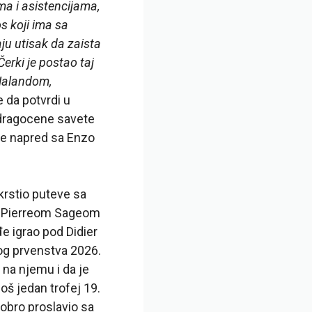
ima i asistencijama,
s koji ima sa
ju utisak da zaista
Čerki je postao taj
 Halandom,
e da potvrdi u
 dragocene savete
ene napred sa Enzo
 ukrstio puteve sa
, Pierreom Sageom
 igrao pod Didier
og prvenstva 2026.
k na njemu i da je
oš jedan trofej 19.
dobro proslavio sa