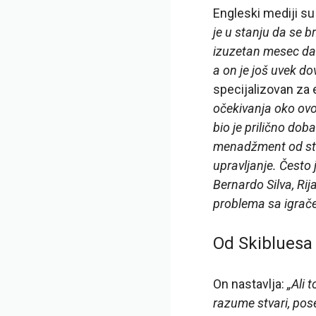
Engleski mediji s
je u stanju da se br
izuzetan mesec dan
a on je još uvek do
specijalizovan za 
očekivanja oko ovog
bio je prilično dob
menadžment od stran
upravljanje. Često 
Bernardo Silva, Rij
problema sa igrač
Od Skibluesa
On nastavlja:
„Ali 
razume stvari, pose