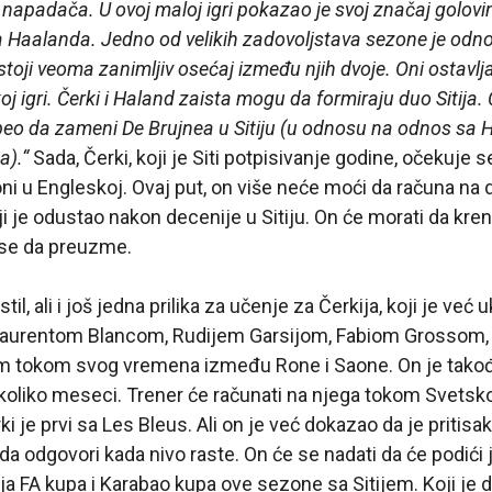
za napadača. U ovoj maloj igri pokazao je svoj značaj golov
 Haalanda. Jedno od velikih zadovoljstava sezone je odno
oji veoma zanimljiv osećaj između njih dvoje. Oni ostavlja
oj igri. Čerki i Haland zaista mogu da formiraju duo Sitija. 
peo da zameni De Brujnea u Sitiju (u odnosu na odnos sa
a).“
Sada, Čerki, koji je Siti potpisivanje godine, očekuje s
ni u Engleskoj. Ovaj put, on više neće moći da računa na
ji je odustao nakon decenije u Sitiju. On će morati da kr
se da preuzme.
 stil, ali i još jedna prilika za učenje za Čerkija, koji je već
aurentom Blancom, Rudijem Garsijom, Fabiom Grossom
 tokom svog vremena između Rone i Saone. On je takođe
liko meseci. Trener će računati na njega tokom Svetsk
i je prvi sa Les Bleus. Ali on je već dokazao da je pritisa
 odgovori kada nivo raste. On će se nadati da će podići j
ja FA kupa i Karabao kupa ove sezone sa Sitijem. Koji je 