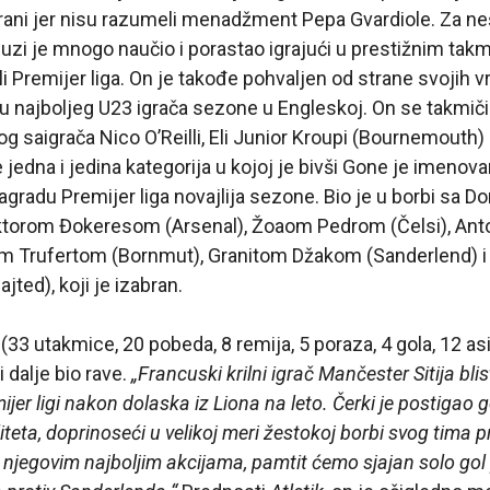
trani jer nisu razumeli menadžment Pepa Gvardiole. Za n
uzi je mnogo naučio i porastao igrajući u prestižnim tak
i Premijer liga. On je takođe pohvaljen od strane svojih vr
u najboljeg U23 igrača sezone u Engleskoj. On se takmiči 
og saigrača Nico O’Reilli, Eli Junior Kroupi (Bournemouth)
 jedna i jedina kategorija u kojoj je bivši Gone je imenova
gradu Premijer liga novajlija sezone. Bio je u borbi sa D
Viktorom Đokeresom (Arsenal), Žoaom Pedrom (Čelsi), 
nom Trufertom (Bornmut), Granitom Džakom (Sanderlend) 
ed), koji je izabran.
 (33 utakmice, 20 pobeda, 8 remija, 5 poraza, 4 gola, 12 asis
i dalje bio rave.
„Francuski krilni igrač Mančester Sitija blis
ijer ligi nakon dolaska iz Liona na leto. Čerki je postigao g
iteta, doprinoseći u velikoj meri žestokoj borbi svog tima p
u njegovim najboljim akcijama, pamtit ćemo sjajan solo gol 