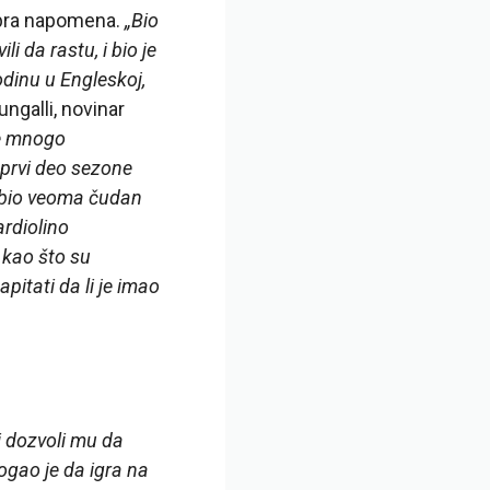
obra napomena.
„Bio
i da rastu, i bio je
dinu u Engleskoj,
ungalli, novinar
je mnogo
 prvi deo sezone
to bio veoma čudan
ardiolino
e kao što su
pitati da li je imao
 i dozvoli mu da
Mogao je da igra na