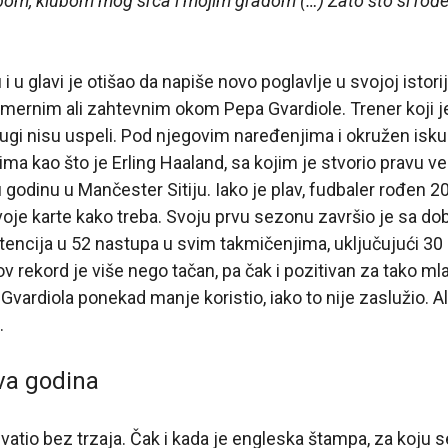
om, klubom mog srca i mojim gradom (…) Zato što si rođe
 u glavi je otišao da napiše novo poglavlje u svojoj istor
amernim ali zahtevnim okom Pepa Gvardiole. Trener koji j
drugi nisu uspeli. Pod njegovim naređenjima i okružen isk
ima kao što je Erling Haaland, sa kojim je stvorio pravu ve
 godinu u Mančester Sitiju. Iako je plav, fudbaler rođen 2
voje karte kako treba. Svoju prvu sezonu završio je sa d
stencija u 52 nastupa u svim takmičenjima, uključujući 30
v rekord je više nego tačan, pa čak i pozitivan za tako ml
Gvardiola ponekad manje koristio, iako to nije zaslužio. Ali
.
va godina
hvatio bez trzaja. Čak i kada je engleska štampa, za koju s