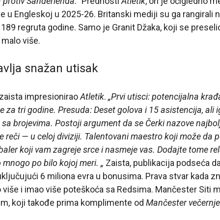
a protiv Sanderlenda.“
Prednosti
Atletik
, on je očigledno m
 u Engleskoj u 2025-26. Britanski mediji su ga rangiral
d 189 regruta godine. Samo je Granit Džaka, koji se presel
 malo više.
avlja snažan utisak
e zaista impresionirao
Atletik
.
„Prvi utisci: potencijalna kra
še za tri godine. Presuda: Deset golova i 15 asistencija, al
sa brojevima. Postoji argument da se Čerki nazove najbo
 reči — u celoj diviziji. Talentovani maestro koji može da p
baler koji vam zagreje srce i nasmeje vas. Dodajte tome rel
o mnogo po bilo kojoj meri. „
Zaista, publikacija podseća d
uključujući 6 miliona evra u bonusima. Prava stvar kada zna
više i imao više poteškoća sa Redsima. Mančester Siti mo
em, koji takođe prima komplimente od
Mančester večernje