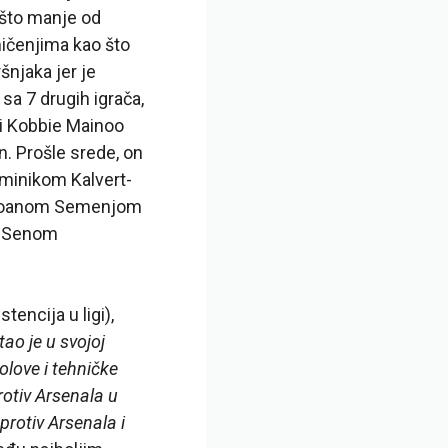
ešto manje od
mičenjima kao što
šnjaka jer je
sa 7 drugih igrača,
 i Kobbie Mainoo
n. Prošle srede, on
ominikom Kalvert-
Antoanom Semenjom
i Senom
tencija u ligi),
tao je u svojoj
olove i tehničke
rotiv Arsenala u
protiv Arsenala i