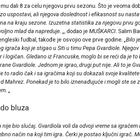
u mu dali 8 za celu njegovu prvu sezonu. Što je veoma d
zo uspostavi, ali njegova doslednost i efikasnost su nastavil
a na kraju sezone. Izuzetna statistika za njegovu prvu go
voljno mlad da napreduje. „
, dodao je
MUŠKARCI
. Salim Ba
engleski fudbal, takođe je osvojio ove prve godine.
„Bilo 
 igrača koji je stigao u Siti u timu Pepa Gvardiole. Njegov
ar i logičan. Gledano iz Francuske, moglo bi se reći da je 
e Gvardiole. Jednom je igrao, drugi put nije. Ali to je Gv
je to radio čak i sa igračima koji su dokazali svoje kvalitet
ad Mahrez. Ponekad je to bilo iznenađujuće i mogli ste se za
em. „
 do bluza
to nije bio slučaj. Gvardiola voli da odvoji vreme sa igračem
bno način na koji tim igra. Čerki je postao ključni igrač. 