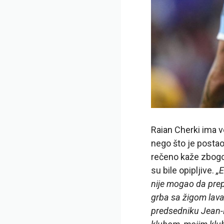
Raian Cherki ima 
nego što je postao 
rečeno kaže zbogo
su bile opipljive.
„E
nije mogao da prep
grba sa žigom lava
predsedniku Jean-M