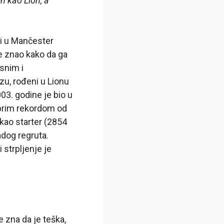
n kao Lion, a
iji u Mančester
e znao kako da ga
usnim i
zu, rođeni u Lionu
003. godine je bio u
obrim rekordom od
 kao starter (2854
adog regruta.
 strpljenje je
e zna da je teška,