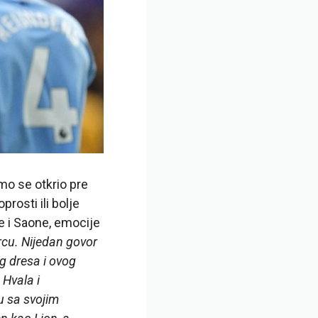
mo se otkrio pre
rosti ili bolje
e i Saone, emocije
srcu. Nijedan govor
g dresa i ovog
 Hvala i
u sa svojim