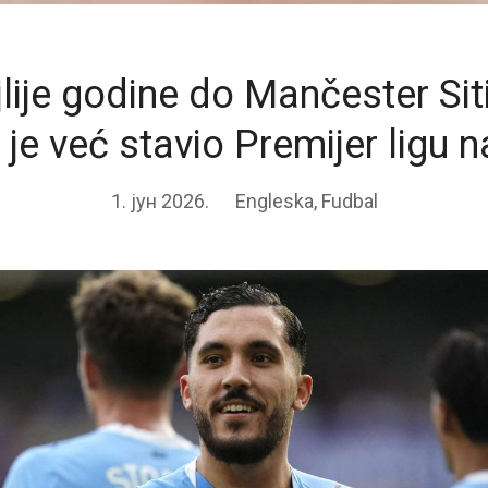
lije godine do Mančester Siti
 je već stavio Premijer ligu 
1. јун 2026.
Engleska
,
Fudbal