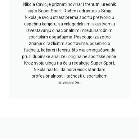
Nikola Čavić je priznati novinar i trenutni urednik
sajta Super Sport. Rođen i odrastao u Srbiji,
Nikola je svoju strast prema sportu pretvorio u
uspešnu karijeru, sa višegodišnjim iskustvom u
izveštavanju o nacionalnim i međunarodnim
sportskim događajima. Poseduje izuzetno
znanje o različitim sportovima, posebno o
fudbalu, košarci i tenisu, što mu omogućava da
pruži dubinske analize i originalne sportske priče.
Kroz svoju ulogu na čelu redakcije Super Sport,
Nikola nastoji da održi visok standard
profesionalnosti i tačnosti u sportskom
novinarstvu.