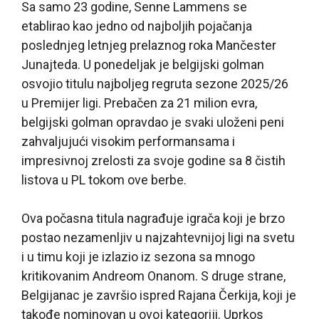
Sa samo 23 godine, Senne Lammens se
etablirao kao jedno od najboljih pojačanja
poslednjeg letnjeg prelaznog roka Mančester
Junajteda. U ponedeljak je belgijski golman
osvojio titulu najboljeg regruta sezone 2025/26
u Premijer ligi. Prebačen za 21 milion evra,
belgijski golman opravdao je svaki uloženi peni
zahvaljujući visokim performansama i
impresivnoj zrelosti za svoje godine sa 8 čistih
listova u PL tokom ove berbe.
Ova počasna titula nagrađuje igrača koji je brzo
postao nezamenljiv u najzahtevnijoj ligi na svetu
i u timu koji je izlazio iz sezona sa mnogo
kritikovanim Andreom Onanom. S druge strane,
Belgijanac je završio ispred Rajana Čerkija, koji je
takođe nominovan u ovoj kategoriji. Uprkos