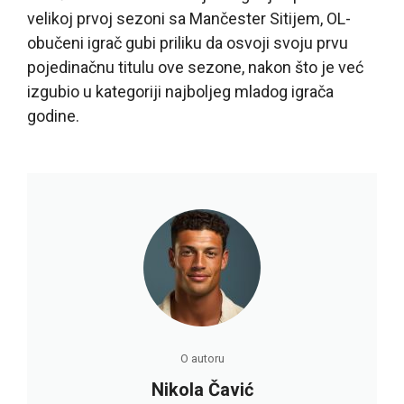
velikoj prvoj sezoni sa Mančester Sitijem, OL-
obučeni igrač gubi priliku da osvoji svoju prvu
pojedinačnu titulu ove sezone, nakon što je već
izgubio u kategoriji najboljeg mladog igrača
godine.
O autoru
Nikola Čavić