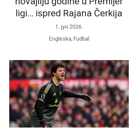
novajliju godine u Premijer
ligi… ispred Rajana Čerkija
1. јун 2026.
Engleska
,
Fudbal