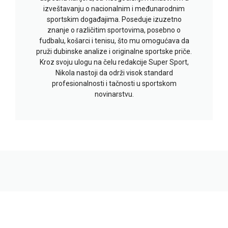
izveštavanju o nacionalnim i međunarodnim
sportskim događajima. Poseduje izuzetno
znanje o različitim sportovima, posebno o
fudbalu, košarci i tenisu, što mu omogućava da
pruži dubinske analize i originalne sportske priče.
Kroz svoju ulogu na čelu redakcije Super Sport,
Nikola nastoji da održi visok standard
profesionalnosti i tačnosti u sportskom
novinarstvu.