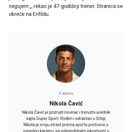
negujem „
, rekao je 47-godišnji trener. Stranica se
okreće na Enfildu.
O autoru
Nikola Čavić
Nikola Čavić je priznati novinar i trenutni urednik
sajta Super Sport. Rođen i odrastao u Srbiji,
Nikola je svoju strast prema sportu pretvorio u
uspešnu karijeru, sa višegodišnjim iskustvom u