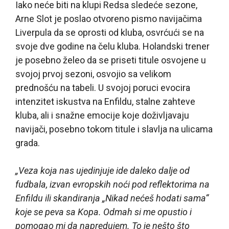
Iako neće biti na klupi Redsa sledeće sezone,
Arne Slot je poslao otvoreno pismo navijačima
Liverpula da se oprosti od kluba, osvrćući se na
svoje dve godine na čelu kluba. Holandski trener
je posebno želeo da se priseti titule osvojene u
svojoj prvoj sezoni, osvojio sa velikom
prednošću na tabeli. U svojoj poruci evocira
intenzitet iskustva na Enfildu, stalne zahteve
kluba, ali i snažne emocije koje doživljavaju
navijači, posebno tokom titule i slavlja na ulicama
grada.
„Veza koja nas ujedinjuje ide daleko dalje od
fudbala, izvan evropskih noći pod reflektorima na
Enfildu ili skandiranja „Nikad nećeš hodati sama“
koje se peva sa Kopa. Odmah si me opustio i
pomogao mi da napredujem. To je nešto što