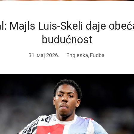
l: Majls Luis-Skeli daje obeć
budućnost
31. мај 2026.
Engleska
,
Fudbal