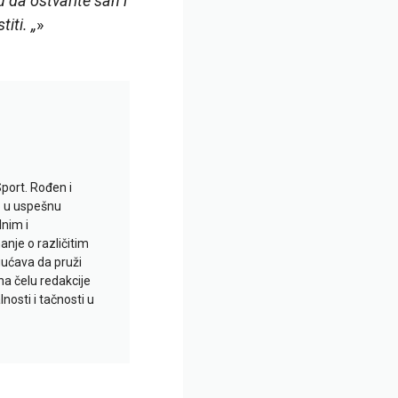
u da ostvarite san i
iti. „
»
Sport. Rođen i
io u uspešnu
lnim i
je o različitim
gućava da pruži
na čelu redakcije
nosti i tačnosti u