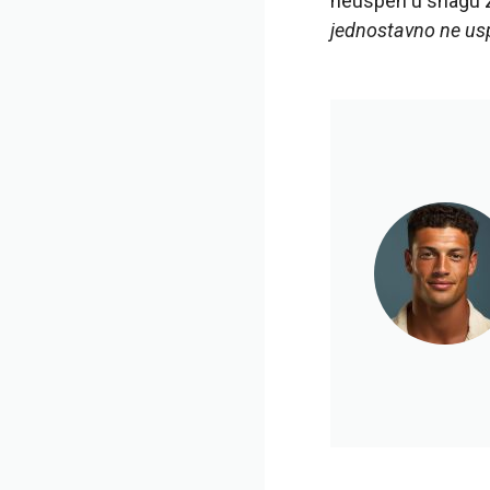
neuspeh u snagu z
jednostavno ne uspe