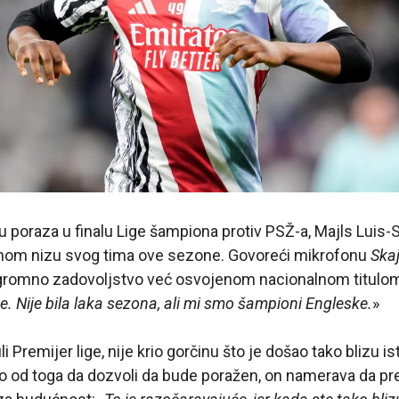
 poraza u finalu Lige šampiona protiv PSŽ-a, Majls Luis-S
nom nizu svog tima ove sezone. Govoreći mikrofonu
Skaj
ogromno zadovoljstvo već osvojenom nacionalnom titulom
Nije bila laka sezona, ali mi smo šampioni Engleske.
»
uli Premijer lige, nije krio gorčinu što je došao tako blizu i
 od toga da dozvoli da bude poražen, on namerava da pre