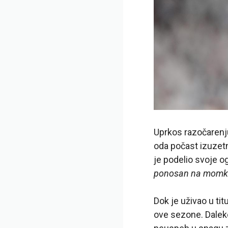
Uprkos razočarenju
oda počast izuzet
je podelio svoje 
ponosan na momke. 
Dok je uživao u tit
ove sezone. Daleko