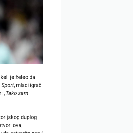
keli je želeo da
 Sport
, mladi igrač
: „
Tako sam
storijskog duplog
tvori ovaj