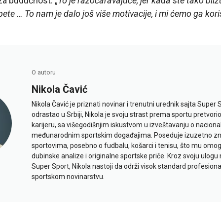
a budućnost: „
To je razočaravajuće, jer kada ste tako bliz
te … To nam je dalo još više motivacije, i mi ćemo ga korist
O autoru
Nikola Čavić
Nikola Čavić je priznati novinar i trenutni urednik sajta Super 
odrastao u Srbiji, Nikola je svoju strast prema sportu pretvor
karijeru, sa višegodišnjim iskustvom u izveštavanju o naciona
međunarodnim sportskim događajima. Poseduje izuzetno znan
sportovima, posebno o fudbalu, košarci i tenisu, što mu omo
dubinske analize i originalne sportske priče. Kroz svoju ulogu 
Super Sport, Nikola nastoji da održi visok standard profesional
sportskom novinarstvu.