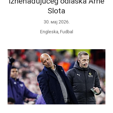
iznenađujućeg odlaska Arne
Slota
30. мај 2026.
Engleska
,
Fudbal