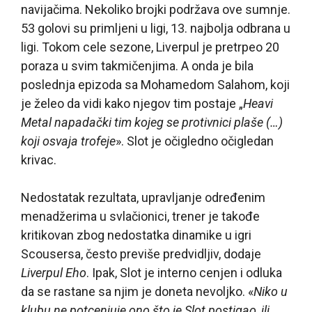
navijačima. Nekoliko brojki podržava ove sumnje.
53 golovi su primljeni u ligi, 13. najbolja odbrana u
ligi. Tokom cele sezone, Liverpul je pretrpeo 20
poraza u svim takmičenjima. A onda je bila
poslednja epizoda sa Mohamedom Salahom, koji
je želeo da vidi kako njegov tim postaje „
Heavi
Metal napadački tim kojeg se protivnici plaše (…)
koji osvaja trofeje
». Slot je očigledno očigledan
krivac.
Nedostatak rezultata, upravljanje određenim
menadžerima u svlačionici, trener je takođe
kritikovan zbog nedostatka dinamike u igri
Scousersa, često previše predvidljiv, dodaje
Liverpul Eho
. Ipak, Slot je interno cenjen i odluka
da se rastane sa njim je doneta nevoljko. «
Niko u
klubu ne potcenjuje ono što je Slot postigao, ili