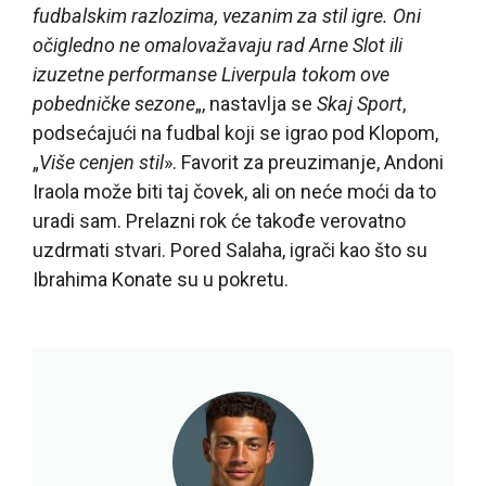
fudbalskim razlozima, vezanim za stil igre. Oni
očigledno ne omalovažavaju rad Arne Slot ili
izuzetne performanse Liverpula tokom ove
pobedničke sezone
„, nastavlja se
Skaj Sport
,
podsećajući na fudbal koji se igrao pod Klopom,
„
Više cenjen stil
». Favorit za preuzimanje, Andoni
Iraola može biti taj čovek, ali on neće moći da to
uradi sam. Prelazni rok će takođe verovatno
uzdrmati stvari. Pored Salaha, igrači kao što su
Ibrahima Konate su u pokretu.