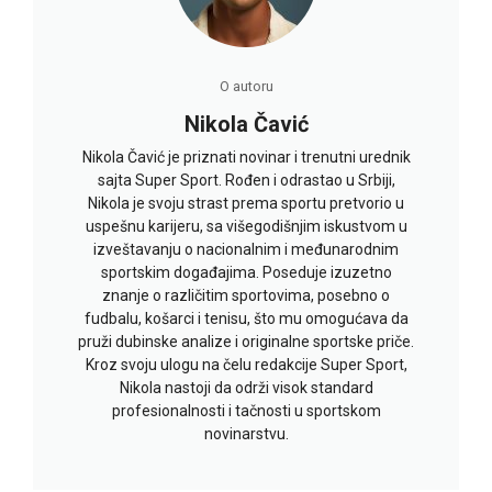
O autoru
Nikola Čavić
Nikola Čavić je priznati novinar i trenutni urednik
sajta Super Sport. Rođen i odrastao u Srbiji,
Nikola je svoju strast prema sportu pretvorio u
uspešnu karijeru, sa višegodišnjim iskustvom u
izveštavanju o nacionalnim i međunarodnim
sportskim događajima. Poseduje izuzetno
znanje o različitim sportovima, posebno o
fudbalu, košarci i tenisu, što mu omogućava da
pruži dubinske analize i originalne sportske priče.
Kroz svoju ulogu na čelu redakcije Super Sport,
Nikola nastoji da održi visok standard
profesionalnosti i tačnosti u sportskom
novinarstvu.