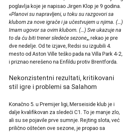
poglavlja koje je napisao Jirgen Klop je 9 godina.
«
Planovi su napravljeni, u toku su razgovori sa
klubom za nove igrače i ja učestvujem u njima. (…)
Imam ugovor sa ovim klubom. (…) Sve ukazuje na
to da ću biti trener sledeće sezone
„, rekao je pre
dve nedelje. Od te izjave, Redsi su izgubili 4.
mesto od Aston Ville teško pada na Villa Park 4-2,
i priznao nerešeno na Enfildu protiv Brentforda.
Nekonzistentni rezultati, kritikovani
stil igre i problemi sa Salahom
Konačno 5. u Premijer ligi, Merseiside klub je i
dalje kvalifikovan za sledeći C1. To je manje zlo,
ali su se pojavile prve sumnje. Rejting slota, već
prilično oštećen ove sezone, je propao sa