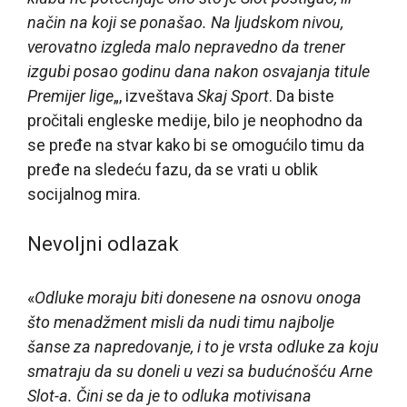
način na koji se ponašao. Na ljudskom nivou,
verovatno izgleda malo nepravedno da trener
izgubi posao godinu dana nakon osvajanja titule
Premijer lige
„, izveštava
Skaj Sport
. Da biste
pročitali engleske medije, bilo je neophodno da
se pređe na stvar kako bi se omogućilo timu da
pređe na sledeću fazu, da se vrati u oblik
socijalnog mira.
Nevoljni odlazak
«
Odluke moraju biti donesene na osnovu onoga
što menadžment misli da nudi timu najbolje
šanse za napredovanje, i to je vrsta odluke za koju
smatraju da su doneli u vezi sa budućnošću Arne
Slot-a. Čini se da je to odluka motivisana