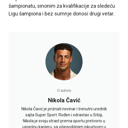
šampionatu, sinonim za kvalifikacije za sledeću
Ligu šampiona i bez sumnje donosi drugi vetar.
O autoru
Nikola Čavić
Nikola Čavić je priznati novinar i trenutni urednik
sajta Super Sport. Rođen i odrastao u Srbiji,
Nikola je svoju strast prema sportu pretvorio u
uspešnu karijeru, sa višegodišnjim iskustvom u