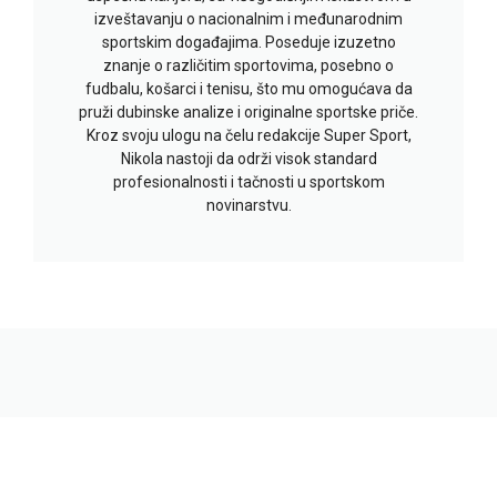
izveštavanju o nacionalnim i međunarodnim
sportskim događajima. Poseduje izuzetno
znanje o različitim sportovima, posebno o
fudbalu, košarci i tenisu, što mu omogućava da
pruži dubinske analize i originalne sportske priče.
Kroz svoju ulogu na čelu redakcije Super Sport,
Nikola nastoji da održi visok standard
profesionalnosti i tačnosti u sportskom
novinarstvu.