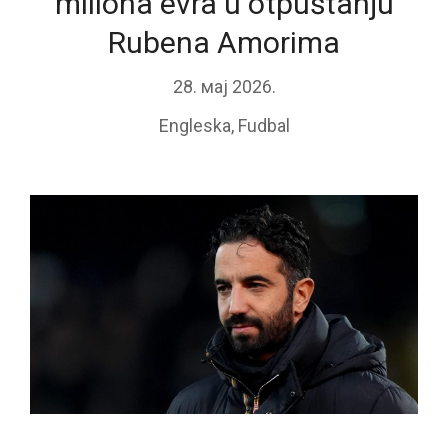
miliona evra u otpuštanju
Rubena Amorima
28. мај 2026.
Engleska
,
Fudbal