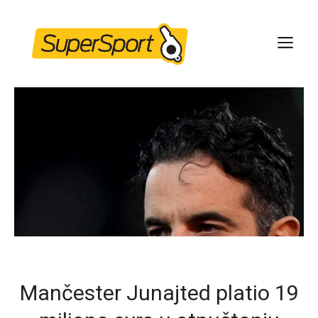
Skip
to
ME
content
Mančester Junajted platio 19