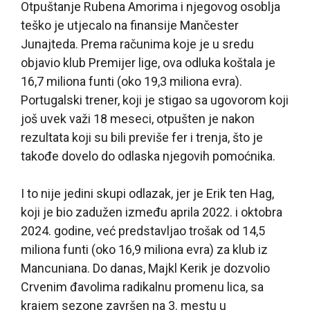
Otpuštanje Rubena Amorima i njegovog osoblja
teško je utjecalo na finansije Mančester
Junajteda. Prema računima koje je u sredu
objavio klub Premijer lige, ova odluka koštala je
16,7 miliona funti (oko 19,3 miliona evra).
Portugalski trener, koji je stigao sa ugovorom koji
još uvek važi 18 meseci, otpušten je nakon
rezultata koji su bili previše fer i trenja, što je
takođe dovelo do odlaska njegovih pomoćnika.
I to nije jedini skupi odlazak, jer je Erik ten Hag,
koji je bio zadužen između aprila 2022. i oktobra
2024. godine, već predstavljao trošak od 14,5
miliona funti (oko 16,9 miliona evra) za klub iz
Mancuniana. Do danas, Majkl Kerik je dozvolio
Crvenim đavolima radikalnu promenu lica, sa
krajem sezone završen na 3. mestu u