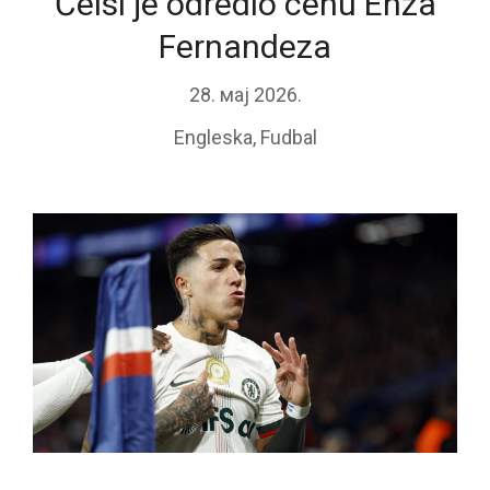
Čelsi je odredio cenu Enza
Fernandeza
28. мај 2026.
Engleska
,
Fudbal