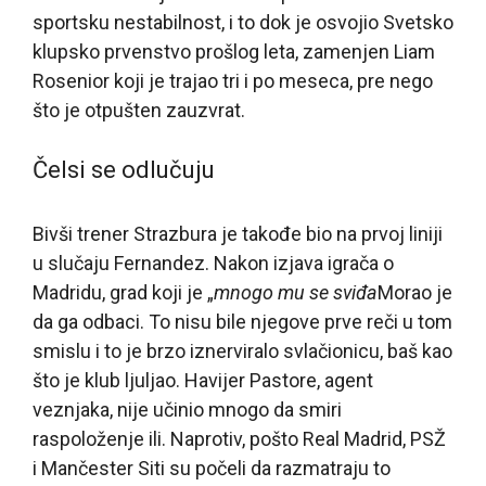
sportsku nestabilnost, i to dok je osvojio Svetsko
klupsko prvenstvo prošlog leta, zamenjen Liam
Rosenior koji je trajao tri i po meseca, pre nego
što je otpušten zauzvrat.
Čelsi se odlučuju
Bivši trener Strazbura je takođe bio na prvoj liniji
u slučaju Fernandez. Nakon izjava igrača o
Madridu, grad koji je „
mnogo mu se sviđa
Morao je
da ga odbaci. To nisu bile njegove prve reči u tom
smislu i to je brzo iznerviralo svlačionicu, baš kao
što je klub ljuljao. Havijer Pastore, agent
veznjaka, nije učinio mnogo da smiri
raspoloženje ili. Naprotiv, pošto Real Madrid, PSŽ
i Mančester Siti su počeli da razmatraju to