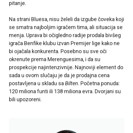
pitanje.
Na strani Bluesa, nisu želeli da izgube čoveka koji
se smatra najboljim igračem tima, ali situacija se
menja. Uprava bi očigledno radije prodala bivšeg
igrača Benfike klubu izvan Premijer lige kako ne
bi ojačala konkurenta. Posebno su sve oči
okrenute prema Merenguesima, i da su
prospekcije najintenzivnije. Najnoviji element do
sada u ovom slučaju je da je prodajna cena
postavljena u skladu sa
Bilten
. Početna ponuda:
120 miliona funti ili 138 miliona evra. Dvorjani su
bili upozoreni.