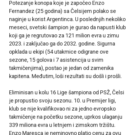
Potezanje konopa koje je započeo Enzo
Fernandez (25 godina) sa Čelsijem polako se
naginje u korist Argentinca. U poslednjih nekoliko
meseci, svetski šampion je gurao da napusti klub
koji ga je regrutovao za 121 milion evra u zimu
2023. i zaključao ga do 2032. godine. Sigurna
opklada u ekipi (54 utakmice odigrane ove
sezone, 15 golova i 7 asistencija u svim
takmičenjima), postao je jedan od zamenika
kapitena. Međutim, loši rezultati su došli i prošli.
Eliminisan u kolu 16 Lige šampiona od PSŽ, Čelsi
je propustio svoju sezonu. 10. u Premijer ligi,
klub se nije kvalifikovao ni za jedno evropsko
takmičenje na početku sezone, uprkos ulaganju
339 miliona evra u letnjem i zimskom tržištu.
Enzo Maresca je neminovno platio cenu za ovu