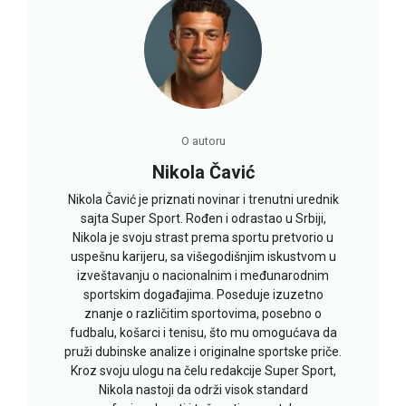
O autoru
Nikola Čavić
Nikola Čavić je priznati novinar i trenutni urednik
sajta Super Sport. Rođen i odrastao u Srbiji,
Nikola je svoju strast prema sportu pretvorio u
uspešnu karijeru, sa višegodišnjim iskustvom u
izveštavanju o nacionalnim i međunarodnim
sportskim događajima. Poseduje izuzetno
znanje o različitim sportovima, posebno o
fudbalu, košarci i tenisu, što mu omogućava da
pruži dubinske analize i originalne sportske priče.
Kroz svoju ulogu na čelu redakcije Super Sport,
Nikola nastoji da održi visok standard