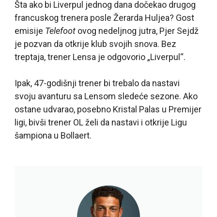
Šta ako bi Liverpul jednog dana dočekao drugog
francuskog trenera posle Žerarda Huljea? Gost
emisije
Telefoot
ovog nedeljnog jutra, Pjer Sejdž
je pozvan da otkrije klub svojih snova. Bez
treptaja, trener Lensa je odgovorio „Liverpul“.
Ipak, 47-godišnji trener bi trebalo da nastavi
svoju avanturu sa Lensom sledeće sezone. Ako
ostane udvarao, posebno Kristal Palas u Premijer
ligi, bivši trener OL želi da nastavi i otkrije Ligu
šampiona u Bollaert.