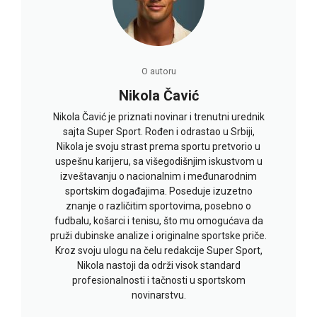
O autoru
Nikola Čavić
Nikola Čavić je priznati novinar i trenutni urednik
sajta Super Sport. Rođen i odrastao u Srbiji,
Nikola je svoju strast prema sportu pretvorio u
uspešnu karijeru, sa višegodišnjim iskustvom u
izveštavanju o nacionalnim i međunarodnim
sportskim događajima. Poseduje izuzetno
znanje o različitim sportovima, posebno o
fudbalu, košarci i tenisu, što mu omogućava da
pruži dubinske analize i originalne sportske priče.
Kroz svoju ulogu na čelu redakcije Super Sport,
Nikola nastoji da održi visok standard
profesionalnosti i tačnosti u sportskom
novinarstvu.