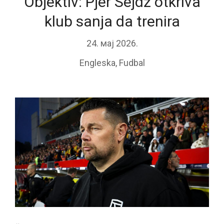
Objektiv: Pjer Sejdž otkriva
klub sanja da trenira
24. мај 2026.
Engleska
,
Fudbal