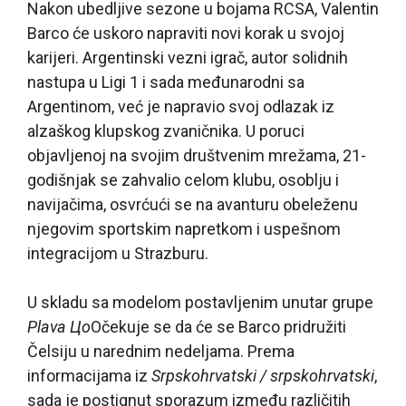
Nakon ubedljive sezone u bojama RCSA, Valentin
Barco će uskoro napraviti novi korak u svojoj
karijeri. Argentinski vezni igrač, autor solidnih
nastupa u Ligi 1 i sada međunarodni sa
Argentinom, već je napravio svoj odlazak iz
alzaškog klupskog zvaničnika. U poruci
objavljenoj na svojim društvenim mrežama, 21-
godišnjak se zahvalio celom klubu, osoblju i
navijačima, osvrćući se na avanturu obeleženu
njegovim sportskim napretkom i uspešnom
integracijom u Strazburu.
U skladu sa modelom postavljenim unutar grupe
Plava Цo
Očekuje se da će se Barco pridružiti
Čelsiju u narednim nedeljama. Prema
informacijama iz
Srpskohrvatski / srpskohrvatski
,
sada je postignut sporazum između različitih