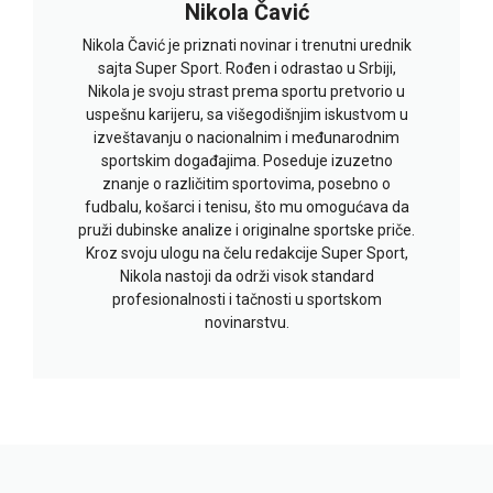
Nikola Čavić
Nikola Čavić je priznati novinar i trenutni urednik
sajta Super Sport. Rođen i odrastao u Srbiji,
Nikola je svoju strast prema sportu pretvorio u
uspešnu karijeru, sa višegodišnjim iskustvom u
izveštavanju o nacionalnim i međunarodnim
sportskim događajima. Poseduje izuzetno
znanje o različitim sportovima, posebno o
fudbalu, košarci i tenisu, što mu omogućava da
pruži dubinske analize i originalne sportske priče.
Kroz svoju ulogu na čelu redakcije Super Sport,
Nikola nastoji da održi visok standard
profesionalnosti i tačnosti u sportskom
novinarstvu.