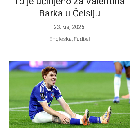
To je učinjeno za Valentina
Barka u Čelsiju
23. мај 2026.
Engleska
,
Fudbal