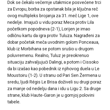
Dok se čekalo večernje utakmice posvećene trci
za Evropu, borba za opstanak bila je ključna reč
ovog multipleks brojanja za 31. meč Lige 1, ove
nedelje. Imajući u vidu poraz Meca protiv Lila
početkom popodneva (2-1), Lorijen je imao
odličnu kartu da igra protiv Tuluza. Nagrađeni za
dobar početak meča uvodnim golom Ponceaua,
klub iz Morbihana se potom srušio u drugom
poluvremenu. Realno, Tuluz je preokrenuo
situaciju zahvaljujući Dalingi, a potom i Cissoko
da bi izašao kao pobednik iz njihovog duela u Le
Moustoiru (1-2). U stranu od Pari Sen Žermena u
sredu, ljudi Régis Le Brisa doživeli su drugi poraz
za manje od nedelju dana i idu u Ligu 2. Sa druge
strane, klub Haute-Garon je u gornjoj polovini
tabele.