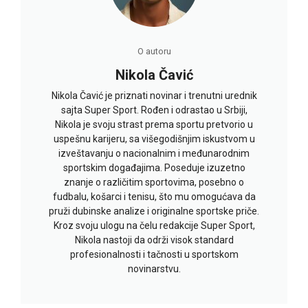
O autoru
Nikola Čavić
Nikola Čavić je priznati novinar i trenutni urednik
sajta Super Sport. Rođen i odrastao u Srbiji,
Nikola je svoju strast prema sportu pretvorio u
uspešnu karijeru, sa višegodišnjim iskustvom u
izveštavanju o nacionalnim i međunarodnim
sportskim događajima. Poseduje izuzetno
znanje o različitim sportovima, posebno o
fudbalu, košarci i tenisu, što mu omogućava da
pruži dubinske analize i originalne sportske priče.
Kroz svoju ulogu na čelu redakcije Super Sport,
Nikola nastoji da održi visok standard
profesionalnosti i tačnosti u sportskom
novinarstvu.