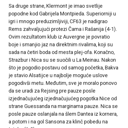
Sa druge strane, Klermont je imao svetlije
popodne kod Gabrijela Montpieda. Superiorniji u
igri i mnogo preduzimljiviji, CF63 je nadigrao
Rems zahvaljujući protezi Čama i Rašanija (4-1).
Ovim rezultatom klub iz Auvergne je povratio
boje i smanjio jaz na direktnim rivalima, koji su
sada na četiri boda od mesta plej-ofa. Konačno,
Strazbur i Nica su se suočili u La Meinau. Nakon
što je pogodio postavu od samog početka, Bakva
je stavio Alsatijce u najbolje moguće uslove
pogodivši metu. Međutim, sve je moralo ponovo
da se uradi za Rejsing pre pauze posle
izjednačujućeg izjednačujućeg pogotka Nice od
strane Guessanda na marginama pauze. Nica se
posle pauze oslanjala na šlem Dantea iz kornera,
a potom i na gol Sansona za klinč pobedu na