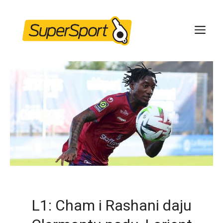
Skip
to
ME
content
L1: Cham i Rashani daju