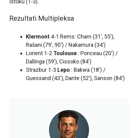
Istoku (1-3).
Rezultati Multipleksa
Klermont
4-1 Rems: Cham (31′, 55′),
Rašani (79′, 90′) / Nakamura (34′)
Lorient 1-2
Toulouse
: Ponceau (20′) /
Dallinga (59′), Cissoko (84′)
Strazbur 1-3
Lepo
: Bakwa (18′) /
Guessand (43′), Dante (52′), Sanson (84′)