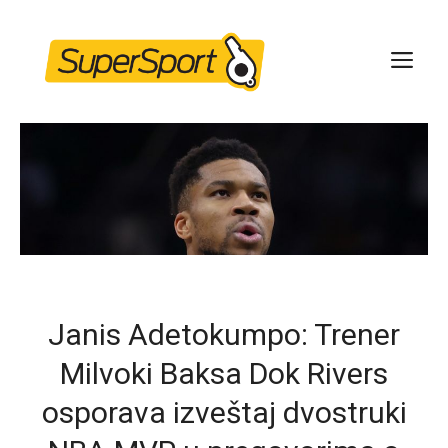
Skip
to
ME
content
Janis Adetokumpo: Trener
Milvoki Baksa Dok Rivers
osporava izveštaj dvostruki