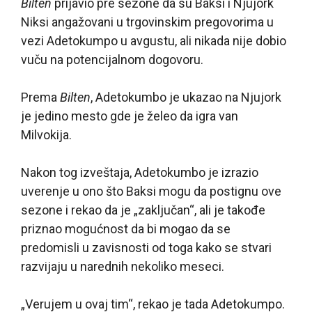
Bilten
prijavio pre sezone da su Baksi i Njujork
Niksi angažovani u trgovinskim pregovorima u
vezi Adetokumpo u avgustu, ali nikada nije dobio
vuču na potencijalnom dogovoru.
Prema
Bilten
, Adetokumbo je ukazao na Njujork
je jedino mesto gde je želeo da igra van
Milvokija.
Nakon tog izveštaja, Adetokumbo je izrazio
uverenje u ono što Baksi mogu da postignu ove
sezone i rekao da je „zaključan“, ali je takođe
priznao mogućnost da bi mogao da se
predomisli u zavisnosti od toga kako se stvari
razvijaju u narednih nekoliko meseci.
„Verujem u ovaj tim“, rekao je tada Adetokumpo.