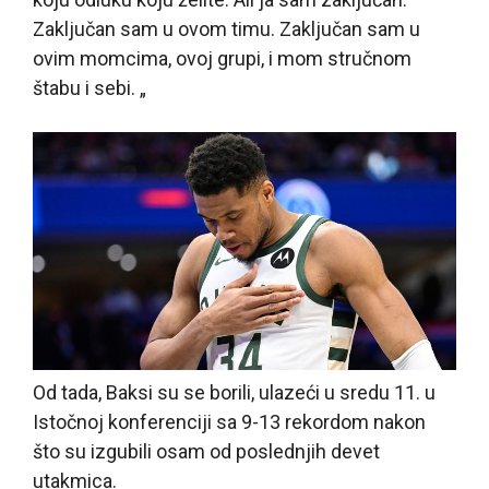
Zaključan sam u ovom timu. Zaključan sam u
ovim momcima, ovoj grupi, i mom stručnom
štabu i sebi. „
Od tada, Baksi su se borili, ulazeći u sredu 11. u
Istočnoj konferenciji sa 9-13 rekordom nakon
što su izgubili osam od poslednjih devet
utakmica.