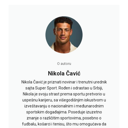
O autoru
Nikola Čavić
Nikola Čavić je priznati novinar i trenutni urednik
sajta Super Sport. Rođen i odrastao u Srbiji,
Nikola je svoju strast prema sportu pretvorio u
uspešnu karijeru, sa višegodišnjim iskustvom u
izveštavanju o nacionalnim i međunarodnim
sportskim događajima. Poseduje izuzetno
znanje o različitim sportovima, posebno o
fudbalu, košarci i tenisu, što mu omogućava da