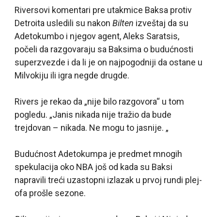
Riversovi komentari pre utakmice Baksa protiv
Detroita usledili su nakon
Bilten
izveštaj da su
Adetokumbo i njegov agent, Aleks Saratsis,
počeli da razgovaraju sa Baksima o budućnosti
superzvezde i da li je on najpogodniji da ostane u
Milvokiju ili igra negde drugde.
Rivers je rekao da „nije bilo razgovora“ u tom
pogledu. „Janis nikada nije tražio da bude
trejdovan – nikada. Ne mogu to jasnije. „
Budućnost Adetokumpa je predmet mnogih
spekulacija oko NBA još od kada su Baksi
napravili treći uzastopni izlazak u prvoj rundi plej-
ofa prošle sezone.