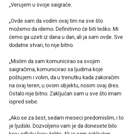
„Verujem u svoje saigrače.
„Ovde sam da vodim ovaj tim na sve što
možemo da idemo. Definitivno će biti teško. Mi
ćemo ga uzeti iz dana u dan, ali ja sam ovde. Sve
dodatne stvari, to nije bitno.
„Mislim da sam komunicirao sa svojim
saigračima, komunicirao sa ljudima koje
poštujem i volim, da u trenutku kada zakoračim
na ovaj teren, u ovom objektu, nosim ovaj dres.
Ostalo nije bitno. Zaključan sam u sve što imam
ispred sebe.
„Ako se za šest, sedam meseci predomislim, i to
je ljudski. Dozvoljeno vam je da donesete bilo
koju odluku koju želite. Ali ja sam zaključan.