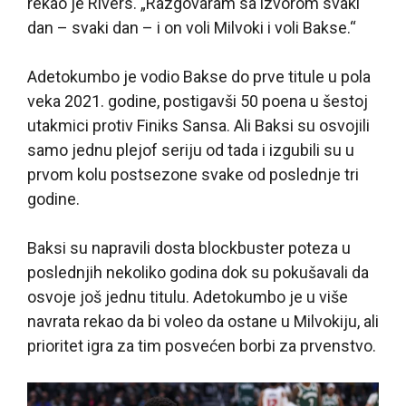
rekao je Rivers. „Razgovaram sa izvorom svaki
dan – svaki dan – i on voli Milvoki i voli Bakse.“
Adetokumbo je vodio Bakse do prve titule u pola
veka 2021. godine, postigavši 50 poena u šestoj
utakmici protiv Finiks Sansa. Ali Baksi su osvojili
samo jednu plejof seriju od tada i izgubili su u
prvom kolu postsezone svake od poslednje tri
godine.
Baksi su napravili dosta blockbuster poteza u
poslednjih nekoliko godina dok su pokušavali da
osvoje još jednu titulu. Adetokumbo je u više
navrata rekao da bi voleo da ostane u Milvokiju, ali
prioritet igra za tim posvećen borbi za prvenstvo.