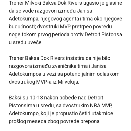
Trener Milvoki Baksa Dok Rivers ugasio je glasine
da se vode razgovori između Janisa
Adetokumpa, njegovog agenta i tima oko njegove
budućnosti; dvostruki MVP pretrpeo povredu
noge tokom prvog perioda protiv Detroit Pistonsa
u sredu uveče
Trener Baksa Dok Rivers insistira da nije bilo
razgovora između zvaničnika tima i Janisa
Adetokumpoa u vezi sa potencijalnim odlaskom
dvostrukog MVP-a iz Milvokija.
Baksi su 10-13 nakon pobede nad Detroit
Pistonsima u sredu, sa dvostrukim NBA MVP,
Adetokumpo, koji je propustio četiri utakmice
prošlog meseca zbog povrede prepona.