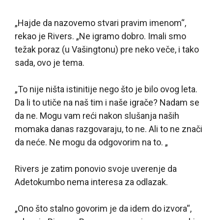
„Hajde da nazovemo stvari pravim imenom“,
rekao je Rivers. „Ne igramo dobro. Imali smo
težak poraz (u Vašingtonu) pre neko veče, i tako
sada, ovo je tema.
„To nije ništa istinitije nego što je bilo ovog leta.
Da li to utiče na naš tim i naše igrače? Nadam se
da ne. Mogu vam reći nakon slušanja naših
momaka danas razgovaraju, to ne. Ali to ne znači
da neće. Ne mogu da odgovorim na to. „
Rivers je zatim ponovio svoje uverenje da
Adetokumbo nema interesa za odlazak.
„Ono što stalno govorim je da idem do izvora“,