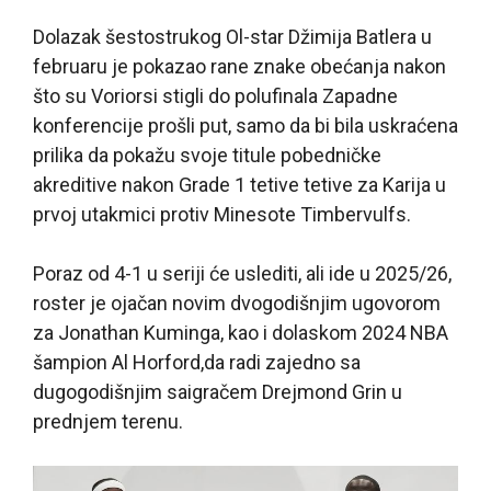
Dolazak šestostrukog Ol-star Džimija Batlera u
februaru je pokazao rane znake obećanja nakon
što su Voriorsi stigli do polufinala Zapadne
konferencije prošli put, samo da bi bila uskraćena
prilika da pokažu svoje titule pobedničke
akreditive nakon Grade 1 tetive tetive za Karija u
prvoj utakmici protiv Minesote Timbervulfs.
Poraz od 4-1 u seriji će uslediti, ali ide u 2025/26,
roster je ojačan novim dvogodišnjim ugovorom
za Jonathan Kuminga, kao i dolaskom 2024 NBA
šampion Al Horford,da radi zajedno sa
dugogodišnjim saigračem Drejmond Grin u
prednjem terenu.