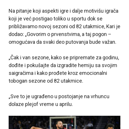
Na pitanje koji aspekti igre i dalje motivišu igrača
koji je već postigao toliko u sportu dok se
približavamo novoj sezoni od 82 utakmice, Kari je
dodao: „Govorim o prvenstvima, a taj pogon –
omogućava da svaki deo putovanja bude važan.
„Čak i van sezone, kako se pripremate za godinu,
dođite i pokušajte da izgradite hemiju sa svojim
saigračima i kako prođete kroz emocionalni
tobogan sezone od 82 utakmice.
„Sve to je ugrađeno u postojanje na vrhuncu
dolaze plejof vreme u aprilu.