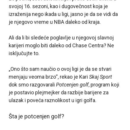
svojoj 16. sezoni, kao i dugovečnost koja je
izraženija nego ikada u ligi, jasno je da se vidi da
je njegovo vreme u NBA daleko od kraja.
Ali da li bi sledeće poglavlje u njegovoj slavnoj
karijeri moglo biti daleko od Chase Centra? Ne
isključujte to.
„Ono što sam naučio o ovoj ligi je da se stvari
menjaju veoma brzo“, rekao je Kari
Skaj Sport
dok smo razgovarali
Potcenjen golf
, program koji
je postavio plejmejker da razbije barijere za
ulazak i poveća raznolikost u igri golfa.
Šta je potcenjen golf?