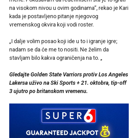
na visokom nivou u ovim godinama“, rekao je Kari
kada je postavljeno pitanje njegovog
vremenskog okvira koji vodi roster.
„I dalje volim posao koji ide u to i igranje igre;
nadam se da će me to nositi. Ne želim da
stavljam bilo kakva ograničenja na to. „
Gledajte Golden State Varriors protiv Los Angeles
Lakersa uživo na Ski Sports + 21. oktobra, tip-off
3 ujutro po britanskom vremenu.