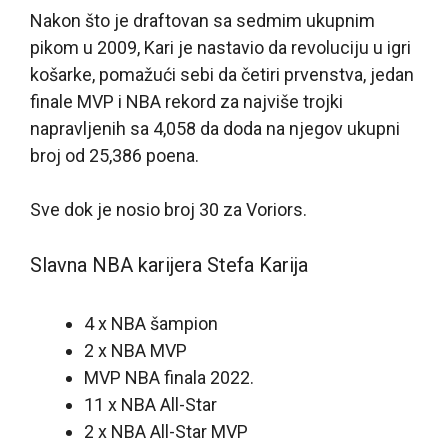
Nakon što je draftovan sa sedmim ukupnim
pikom u 2009, Kari je nastavio da revoluciju u igri
košarke, pomažući sebi da četiri prvenstva, jedan
finale MVP i NBA rekord za najviše trojki
napravljenih sa 4,058 da doda na njegov ukupni
broj od 25,386 poena.
Sve dok je nosio broj 30 za Voriors.
Slavna NBA karijera Stefa Karija
4 x NBA šampion
2 x NBA MVP
MVP NBA finala 2022.
11 x NBA All-Star
2 x NBA All-Star MVP