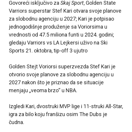
Govoreći isključivo za
Skaj Sport
, Golden State
Varriors superstar Stef Kari otvara svoje planove
za slobodnu agenciju u 2027; Kari je potpisao
jednogodišnje produženje sa Voriorsima u
vrednosti od 47.5 miliona funti u 2024. godini;
gledaju Varriors vs LA Lejkersi uživo na Ski
Sports 21. oktobra, tip-off 3 ujutro
Golden Stejt Voriorsi superzvezda Stef Kari je
otvorio svoje planove za slobodnu agenciju u
2027 nakon što je priznao da se situacije
menjaju „veoma brzo“ u NBA.
Izgledi Kari, dvostruki MVP lige i 11-struki All-Star,
igra za bilo koju franšizu osim The Dubs je
čudna.