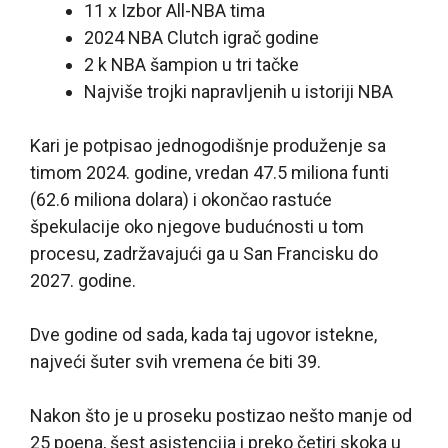
11 x Izbor All-NBA tima
2024 NBA Clutch igrač godine
2 k NBA šampion u tri tačke
Najviše trojki napravljenih u istoriji NBA
Kari je potpisao jednogodišnje produženje sa
timom 2024. godine, vredan 47.5 miliona funti
(62.6 miliona dolara) i okončao rastuće
špekulacije oko njegove budućnosti u tom
procesu, zadržavajući ga u San Francisku do
2027. godine.
Dve godine od sada, kada taj ugovor istekne,
najveći šuter svih vremena će biti 39.
Nakon što je u proseku postizao nešto manje od
25 poena, šest asistencija i preko četiri skoka u