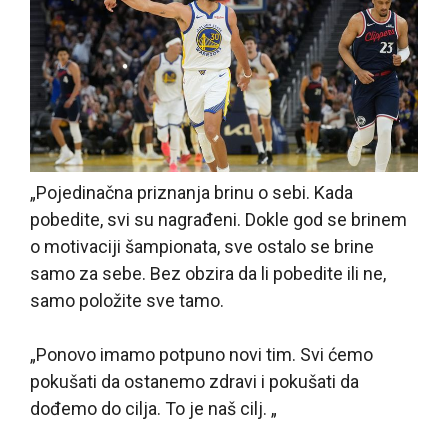
„Pojedinačna priznanja brinu o sebi. Kada
pobedite, svi su nagrađeni. Dokle god se brinem
o motivaciji šampionata, sve ostalo se brine
samo za sebe. Bez obzira da li pobedite ili ne,
samo položite sve tamo.
„Ponovo imamo potpuno novi tim. Svi ćemo
pokušati da ostanemo zdravi i pokušati da
dođemo do cilja. To je naš cilj. „