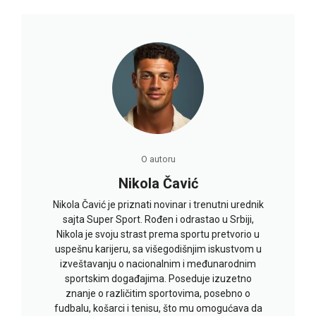
O autoru
Nikola Čavić
Nikola Čavić je priznati novinar i trenutni urednik
sajta Super Sport. Rođen i odrastao u Srbiji,
Nikola je svoju strast prema sportu pretvorio u
uspešnu karijeru, sa višegodišnjim iskustvom u
izveštavanju o nacionalnim i međunarodnim
sportskim događajima. Poseduje izuzetno
znanje o različitim sportovima, posebno o
fudbalu, košarci i tenisu, što mu omogućava da