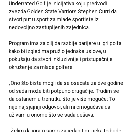
Underrated Golf je inicijativa koju predvodi
zvezda Golden State Varriors Stephen Curri da
stvori put u sport za mlade sportiste iz
nedovoljno zastupljenih zajednica.
Program ima za cilj da razbije barijere u igri golfa
kako bi izgledima pružio jednake uslove, u
pokušaju da stvori inkluzivnije i pristupačnije
okruženje za mlade golfere.
„Ono što biste mogli da se osećate za dve godine
od sada može biti potpuno drugačije. Trudim se
da ostanem u trenutku što je više moguće; To
nije najsjajniji odgovor, ali mi omogućava da
uživam u onome što se sada dešava.
„Želim da igram samo za jedan tim, neka to bude