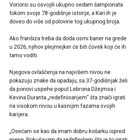
Voriorsi su osvojili ukupno sedam šampionata
tokom svoje 78-godišnje istorije, a Kari ih je
doveo do više od polovine tog ukupnog broja.
Ako franšiza treba da doda osmi baner na grede
u 2026, njihov plejmejker će biti čovek koji će ih
tamo voditi.
Njegova ovlašćenja na najvišem nivou ne
pokazuju znake da opadaju, sa 37-godišnjak želi
da ponovi uspehe poput Lebrona Džejmsa i
Kevina Duranta „redefinisanjem“ šta znači igrati
na visokom nivou u kasnijim fazama svojih
karijera.
„Osećam se kao da imam dobru košarku ispred
mene. Pokušavam da redefinišem šta je to igrati