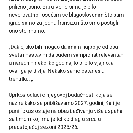
prilično jasno. Biti u Voriorsima je bilo
neverovatno i osećam se blagoslovenim što sam
igrao samo za jednu franšizu i što smo postigli
ono što imamo.
„Dakle, ako bih mogao da imam najbolje od oba
sveta i nastavim da budem šampionat relevantan
u narednih nekoliko godina, to bi bilo sjajno, ali
ova liga je divlja. Nekako samo ostaneš u
trenutku. „
Uprkos odluci o njegovoj budućnosti koja se
nazire kako se približavamo 2027. godini, Kari je
puni fokus ostaje na obezbeđivanju više uspeha
sa timom koji mu je toliko drag u srcu u
predstojećoj sezoni 2025/26.