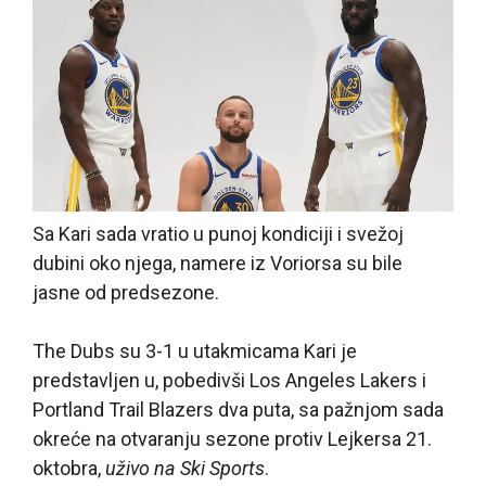
Sa Kari sada vratio u punoj kondiciji i svežoj
dubini oko njega, namere iz Voriorsa su bile
jasne od predsezone.
The Dubs su 3-1 u utakmicama Kari je
predstavljen u, pobedivši Los Angeles Lakers i
Portland Trail Blazers dva puta, sa pažnjom sada
okreće na otvaranju sezone protiv Lejkersa 21.
oktobra,
uživo na Ski Sports
.