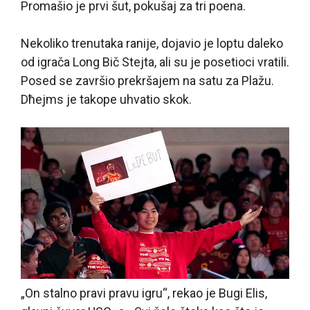
Promašio je prvi šut, pokušaj za tri poena.
Nekoliko trenutaka ranije, dojavio je loptu daleko
od igrača Long Bič Stejta, ali su je posetioci vratili.
Posed se završio prekršajem na satu za Plažu.
Dћejms je takoрe uhvatio skok.
„On stalno pravi pravu igru“, rekao je Bugi Elis,