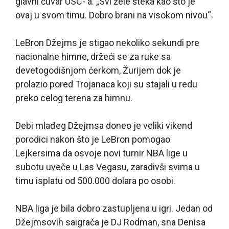
glavni čuvar USC- a. „Svi žele šteka kao što je
ovaj u svom timu. Dobro brani na visokom nivou“.
LeBron Džejms je stigao nekoliko sekundi pre
nacionalne himne, držeći se za ruke sa
devetogodišnjom ćerkom, Žurijem dok je
prolazio pored Trojanaca koji su stajali u redu
preko celog terena za himnu.
Debi mlađeg Džejmsa doneo je veliki vikend
porodici nakon što je LeBron pomogao
Lejkersima da osvoje novi turnir NBA lige u
subotu uveče u Las Vegasu, zaradivši svima u
timu isplatu od 500.000 dolara po osobi.
NBA liga je bila dobro zastupljena u igri. Jedan od
Džejmsovih saigrača je DJ Rodman, sna Denisa