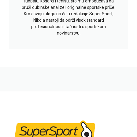
fudbalu, košarci i tenisu, što mu omogućava da
pruži dubinske analize i originalne sportske priče.
Kroz svoju ulogu na čelu redakcije Super Sport,
Nikola nastoji da održi visok standard
profesionalnosti i tačnosti u sportskom
novinarstvu.