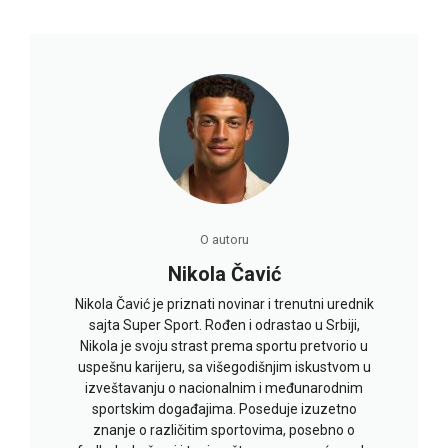
O autoru
Nikola Čavić
Nikola Čavić je priznati novinar i trenutni urednik
sajta Super Sport. Rođen i odrastao u Srbiji,
Nikola je svoju strast prema sportu pretvorio u
uspešnu karijeru, sa višegodišnjim iskustvom u
izveštavanju o nacionalnim i međunarodnim
sportskim događajima. Poseduje izuzetno
znanje o različitim sportovima, posebno o