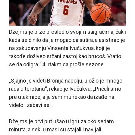
Džejms je brzo prosledio svojim saigračima, čak i
kada se činilo da je mogao da šutira, a asistirao je
na zakucavanju Vinsenta Ivučukvua, koji je
takođe doživeo srčani zastoj kao brucoš. Vratio
se da odigra 14 utakmica prošle sezone.
„Sjajno je videti Bronija napolju, uložio je mnogo
rada u teretanu“, rekao je Ivučukvu. „Pričali smo
pre utakmice, a ja sam mu rekao da izađe na
videlo i zabavi se“.
Džejms je prvi put ušao u igru za oko sedam
minuta, a neki u masi su stajali i navijali.