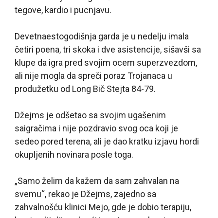
tegove, kardio i pucnjavu.
Devetnaestogodišnja garda je u nedelju imala
četiri poena, tri skoka i dve asistencije, sišavši sa
klupe da igra pred svojim ocem superzvezdom,
ali nije mogla da spreči poraz Trojanaca u
produžetku od Long Bič Stejta 84-79.
Džejms je odšetao sa svojim ugašenim
saigračima i nije pozdravio svog oca koji je
sedeo pored terena, ali je dao kratku izjavu hordi
okupljenih novinara posle toga.
„Samo želim da kažem da sam zahvalan na
svemu“, rekao je Džejms, zajedno sa
zahvalnošću klinici Mejo, gde je dobio terapiju,