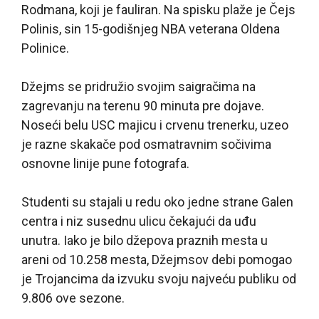
Rodmana, koji je fauliran. Na spisku plaže je Čejs
Polinis, sin 15-godišnjeg NBA veterana Oldena
Polinice.
Džejms se pridružio svojim saigračima na
zagrevanju na terenu 90 minuta pre dojave.
Noseći belu USC majicu i crvenu trenerku, uzeo
je razne skakače pod osmatravnim sočivima
osnovne linije pune fotografa.
Studenti su stajali u redu oko jedne strane Galen
centra i niz susednu ulicu čekajući da uđu
unutra. Iako je bilo džepova praznih mesta u
areni od 10.258 mesta, Džejmsov debi pomogao
je Trojancima da izvuku svoju najveću publiku od
9.806 ove sezone.