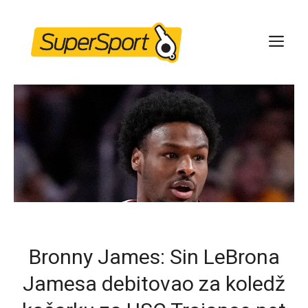
Skip
to
ME
content
Bronny James: Sin LeBrona
Jamesa debitovao za koledž