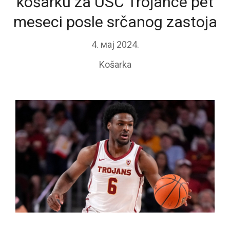
košarku za USC Trojance pet
meseci posle srčanog zastoja
4. мај 2024.
Košarka