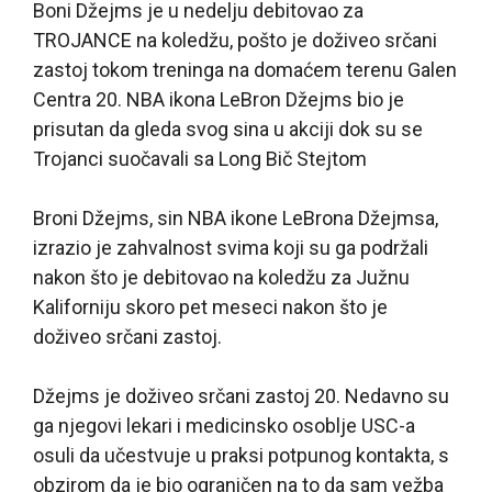
Boni Džejms je u nedelju debitovao za
TROJANCE na koledžu, pošto je doživeo srčani
zastoj tokom treninga na domaćem terenu Galen
Centra 20. NBA ikona LeBron Džejms bio je
prisutan da gleda svog sina u akciji dok su se
Trojanci suočavali sa Long Bič Stejtom
Broni Džejms, sin NBA ikone LeBrona Džejmsa,
izrazio je zahvalnost svima koji su ga podržali
nakon što je debitovao na koledžu za Južnu
Kaliforniju skoro pet meseci nakon što je
doživeo srčani zastoj.
Džejms je doživeo srčani zastoj 20. Nedavno su
ga njegovi lekari i medicinsko osoblje USC-a
osuli da učestvuje u praksi potpunog kontakta, s
obzirom da je bio ograničen na to da sam vežba