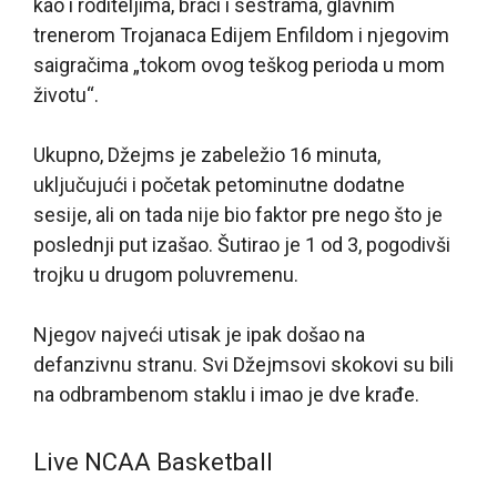
kao i roditeljima, braći i sestrama, glavnim
trenerom Trojanaca Edijem Enfildom i njegovim
saigračima „tokom ovog teškog perioda u mom
životu“.
Ukupno, Džejms je zabeležio 16 minuta,
uključujući i početak petominutne dodatne
sesije, ali on tada nije bio faktor pre nego što je
poslednji put izašao. Šutirao je 1 od 3, pogodivši
trojku u drugom poluvremenu.
Njegov najveći utisak je ipak došao na
defanzivnu stranu. Svi Džejmsovi skokovi su bili
na odbrambenom staklu i imao je dve krađe.
Live NCAA Basketball