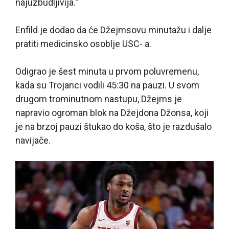
najuzbudljivija.“
Enfild je dodao da će Džejmsovu minutažu i dalje
pratiti medicinsko osoblje USC- a.
Odigrao je šest minuta u prvom poluvremenu,
kada su Trojanci vodili 45:30 na pauzi. U svom
drugom trominutnom nastupu, Džejms je
napravio ogroman blok na Džejdona Džonsa, koji
je na brzoj pauzi štukao do koša, što je razdušalo
navijače.