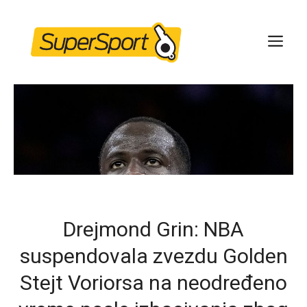
Skip
to
ME
content
Drejmond Grin: NBA
suspendovala zvezdu Golden
Stejt Voriorsa na neodređeno