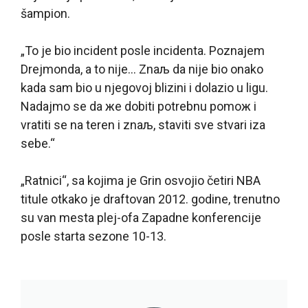
šampion.
„To je bio incident posle incidenta. Poznajem
Drejmonda, a to nije… Znaљ da nije bio onako
kada sam bio u njegovoj blizini i dolazio u ligu.
Nadajmo se da жe dobiti potrebnu pomoж i
vratiti se na teren i znaљ, staviti sve stvari iza
sebe.“
„Ratnici“, sa kojima je Grin osvojio četiri NBA
titule otkako je draftovan 2012. godine, trenutno
su van mesta plej-ofa Zapadne konferencije
posle starta sezone 10-13.