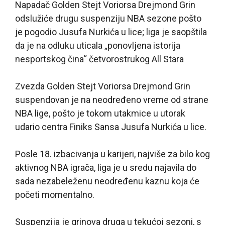
Napadač Golden Stejt Voriorsa Drejmond Grin
odslužiće drugu suspenziju NBA sezone pošto
je pogodio Jusufa Nurkića u lice; liga je saopštila
da je na odluku uticala „ponovljena istorija
nesportskog čina“ četvorostrukog All Stara
Zvezda Golden Stejt Voriorsa Drejmond Grin
suspendovan je na neodređeno vreme od strane
NBA lige, pošto je tokom utakmice u utorak
udario centra Finiks Sansa Jusufa Nurkića u lice.
Posle 18. izbacivanja u karijeri, najviše za bilo kog
aktivnog NBA igrača, liga je u sredu najavila do
sada nezabeleženu neodređenu kaznu koja će
početi momentalno.
Suspenzija je grinova druga u tekućoj sezoni, s