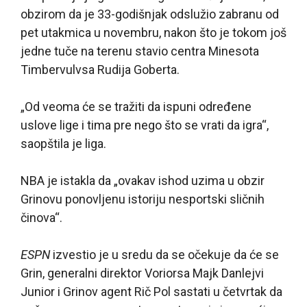
obzirom da je 33-godišnjak odslužio zabranu od
pet utakmica u novembru, nakon što je tokom još
jedne tuče na terenu stavio centra Minesota
Timbervulvsa Rudija Goberta.
„Od veoma će se tražiti da ispuni određene
uslove lige i tima pre nego što se vrati da igra“,
saopštila je liga.
NBA je istakla da „ovakav ishod uzima u obzir
Grinovu ponovljenu istoriju nesportski sličnih
činova“.
ESPN
izvestio je u sredu da se očekuje da će se
Grin, generalni direktor Voriorsa Majk Danlejvi
Junior i Grinov agent Rič Pol sastati u četvrtak da