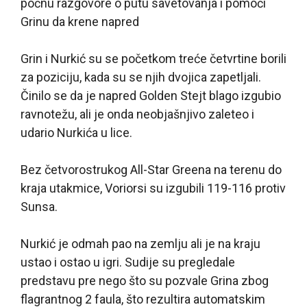
počnu razgovore o putu savetovanja i pomoći
Grinu da krene napred
Grin i Nurkić su se početkom treće četvrtine borili
za poziciju, kada su se njih dvojica zapetljali.
Činilo se da je napred Golden Stejt blago izgubio
ravnotežu, ali je onda neobjašnjivo zaleteo i
udario Nurkića u lice.
Bez četvorostrukog All-Star Greena na terenu do
kraja utakmice, Voriorsi su izgubili 119-116 protiv
Sunsa.
Nurkić je odmah pao na zemlju ali je na kraju
ustao i ostao u igri. Sudije su pregledale
predstavu pre nego što su pozvale Grina zbog
flagrantnog 2 faula, što rezultira automatskim