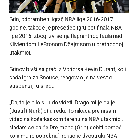
Grin, odbrambeni igrač NBA lige 2016-2017
godine, takođe je presedeo Igru pet finala NBA
lige 2016. zbog izvršenja flagrantnog faula nad
Klivlendom LeBronom Džejmsom u prethodnoj
utakmici.
Grinov bivši saigrač iz Voriorsa Kevin Durant, koji
sada igra za Snouse, reagovao je na vest o
suspenziji u sredu.
„Da, to je bilo suludo videti. Drago mi je da je
(Jusuf) Nurk(ic) u redu. To nikada pre nisam
video na košarkaškom terenu na NBA utakmici.
Nadam se da će Drejmond (Grin) dobiti pomoć
koja mu je potrebna“, rekao je dvostruki NBA