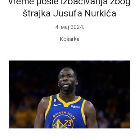
vreme posle izbacivanja zbog
štrajka Jusufa Nurkića
4. мај 2024.
Košarka