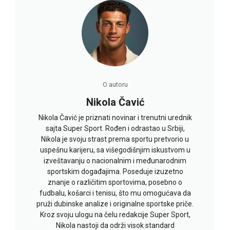
O autoru
Nikola Čavić
Nikola Čavić je priznati novinar i trenutni urednik
sajta Super Sport. Rođen i odrastao u Srbiji,
Nikola je svoju strast prema sportu pretvorio u
uspešnu karijeru, sa višegodišnjim iskustvom u
izveštavanju o nacionalnim i međunarodnim
sportskim događajima. Poseduje izuzetno
znanje o različitim sportovima, posebno o
fudbalu, košarci i tenisu, što mu omogućava da
pruži dubinske analize i originalne sportske priče.
Kroz svoju ulogu na čelu redakcije Super Sport,
Nikola nastoji da održi visok standard