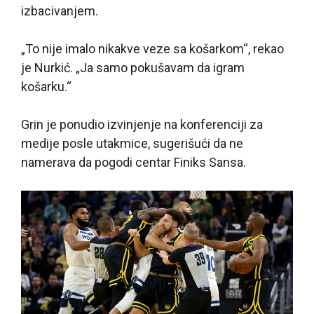
izbacivanjem.
„To nije imalo nikakve veze sa košarkom“, rekao
je Nurkić. „Ja samo pokušavam da igram
košarku.“
Grin je ponudio izvinjenje na konferenciji za
medije posle utakmice, sugerišući da ne
namerava da pogodi centar Finiks Sansa.