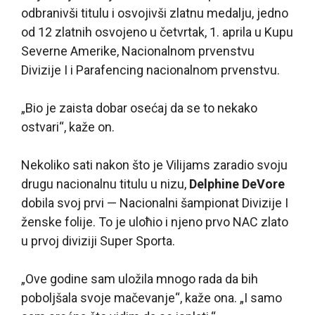
odbranivši titulu i osvojivši zlatnu medalju, jedno
od 12 zlatnih osvojeno u četvrtak, 1. aprila u Kupu
Severne Amerike, Nacionalnom prvenstvu
Divizije I i Parafencing nacionalnom prvenstvu.
„Bio je zaista dobar osećaj da se to nekako
ostvari“, kaže on.
Nekoliko sati nakon što je Vilijams zaradio svoju
drugu nacionalnu titulu u nizu,
Delphine DeVore
dobila svoj prvi — Nacionalni šampionat Divizije I
ženske folije. To je uloћio i njeno prvo NAC zlato
u prvoj diviziji Super Sporta.
„Ove godine sam uložila mnogo rada da bih
poboljšala svoje mačevanje“, kaže ona. „I samo