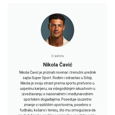
O autoru
Nikola Čavić
Nikola Čavić je priznati novinar i trenutni urednik
sajta Super Sport. Rođen i odrastao u Srbiji,
Nikola je svoju strast prema sportu pretvorio u
uspešnu karijeru, sa višegodišnjim iskustvom u
izveštavanju o nacionalnim i međunarodnim
sportskim događajima. Poseduje izuzetno
znanje o različitim sportovima, posebno o
fudbalu, košarci i tenisu, što mu omogućava da