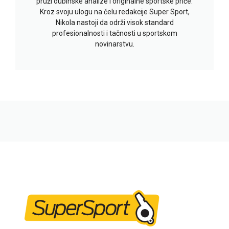
pruži dubinske analize i originalne sportske priče.
Kroz svoju ulogu na čelu redakcije Super Sport,
Nikola nastoji da održi visok standard
profesionalnosti i tačnosti u sportskom
novinarstvu.