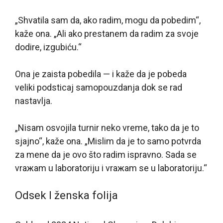
„Shvatila sam da, ako radim, mogu da pobedim“,
kaže ona. „Ali ako prestanem da radim za svoje
dodire, izgubiću.“
Ona je zaista pobedila — i kaže da je pobeda
veliki podsticaj samopouzdanja dok se rad
nastavlja.
„Nisam osvojila turnir neko vreme, tako da je to
sjajno“, kaže ona. „Mislim da je to samo potvrda
za mene da je ovo što radim ispravno. Sada se
vraжam u laboratoriju i vraжam se u laboratoriju.“
Odsek I ženska folija