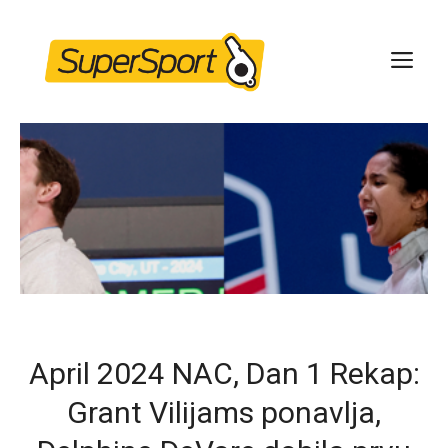
Skip
to
ME
content
April 2024 NAC, Dan 1 Rekap:
Grant Vilijams ponavlja,