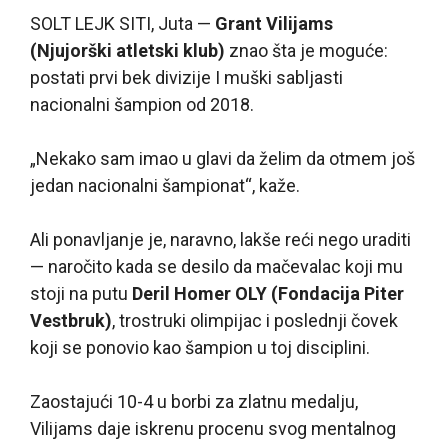
SOLT LEJK SITI, Juta —
Grant Vilijams
(Njujorški atletski klub)
znao šta je moguće:
postati prvi bek divizije I muški sabljasti
nacionalni šampion od 2018.
„Nekako sam imao u glavi da želim da otmem još
jedan nacionalni šampionat“, kaže.
Ali ponavljanje je, naravno, lakše reći nego uraditi
— naročito kada se desilo da mačevalac koji mu
stoji na putu
Deril Homer OLY (Fondacija Piter
Vestbruk)
, trostruki olimpijac i poslednji čovek
koji se ponovio kao šampion u toj disciplini.
Zaostajući 10-4 u borbi za zlatnu medalju,
Vilijams daje iskrenu procenu svog mentalnog