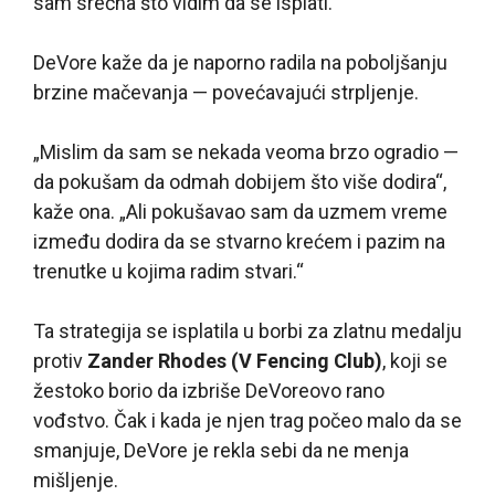
sam srećna što vidim da se isplati.“
DeVore kaže da je naporno radila na poboljšanju
brzine mačevanja — povećavajući strpljenje.
„Mislim da sam se nekada veoma brzo ogradio —
da pokušam da odmah dobijem što više dodira“,
kaže ona. „Ali pokušavao sam da uzmem vreme
između dodira da se stvarno krećem i pazim na
trenutke u kojima radim stvari.“
Ta strategija se isplatila u borbi za zlatnu medalju
protiv
Zander Rhodes (V Fencing Club)
, koji se
žestoko borio da izbriše DeVoreovo rano
vođstvo. Čak i kada je njen trag počeo malo da se
smanjuje, DeVore je rekla sebi da ne menja
mišljenje.