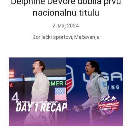
Delphine DeVore dobila prvu
nacionalnu titulu
2. мај 2024.
Borilački sportovi
,
Mačevanje