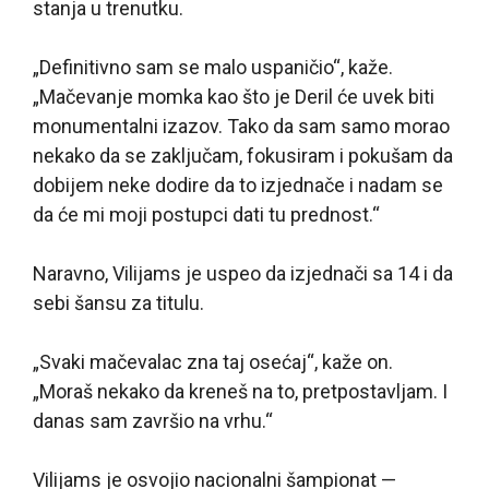
stanja u trenutku.
„Definitivno sam se malo uspaničio“, kaže.
„Mačevanje momka kao što je Deril će uvek biti
monumentalni izazov. Tako da sam samo morao
nekako da se zaključam, fokusiram i pokušam da
dobijem neke dodire da to izjednače i nadam se
da će mi moji postupci dati tu prednost.“
Naravno, Vilijams je uspeo da izjednači sa 14 i da
sebi šansu za titulu.
„Svaki mačevalac zna taj osećaj“, kaže on.
„Moraš nekako da kreneš na to, pretpostavljam. I
danas sam završio na vrhu.“
Vilijams je osvojio nacionalni šampionat —