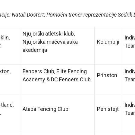
cije: Natali Dostert; Pomoćni trener reprezentacije Sedrik
Njujorški atletski klub,
klin,
Indi
Njujorška mačevalaska
Kolumbiji
.
Tea
akademija
kton,
Fencers Club, Elite Fencing
Indi
Prinston
Academy & DC Fencers Club
Tea
tland,
Indi
Ataba Fencing Club
Pen stejt
.
Tea