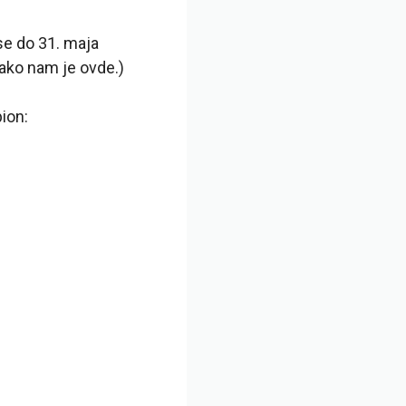
se do 31. maja
kako nam je ovde.)
ion: