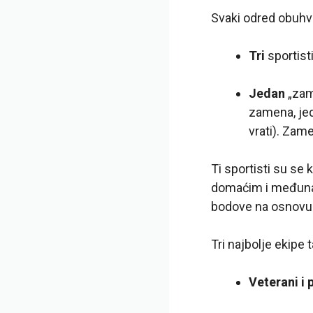
Svaki odred obuhv
Tri
sportist
Jedan
„zam
zamena, jed
vrati). Zam
Ti sportisti su se
domaćim i međunar
bodove na osnovu s
Tri najbolje ekipe 
Veterani i 