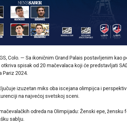
 Colo. — Sa ikoničnim Grand Palais postavljenim kao p
otkriva spisak od 20 mačevalaca koji će predstavljati SA
a Pariz 2024.
ključuje izuzetan miks oba iscejana olimpijca i perspektiv
kurenciji na najvećoj svetskoj sceni.
mačevalačkih odreda na Olimpijadu: Ženski epe, žensku fol
šku sablju.