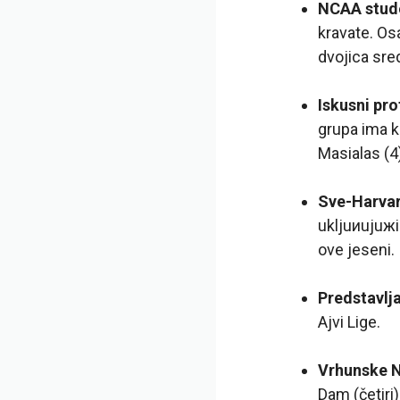
NCAA stude
kravate. Os
dvojica sr
Iskusni pro
grupa ima k
Masialas (4)
Sve-Harvar
ukljuиujuжi
ove jeseni.
Predstavlja
Ajvi Lige.
Vrhunske 
Dam (četiri)