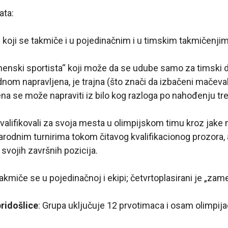
ata:
i koji se takmiče i u pojedinačnim i u timskim takmičenjim
enski sportista“ koji može da se udube samo za timski 
nom napravljena, je trajna (što znači da izbačeni mačev
ena se može napraviti iz bilo kog razloga po nahođenju tr
 kvalifikovali za svoja mesta u olimpijskom timu kroz jake
odnim turnirima tokom čitavog kvalifikacionog prozora, 
vojih završnih pozicija.
takmiče se u pojedinačnoj i ekipi; četvrtoplasirani je „zam
pridošlice
: Grupa uključuje 12 prvotimaca i osam olimpijac