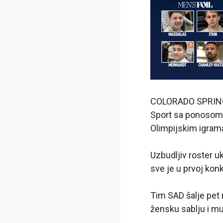
COLORADO SPRINGS,
Sport sa ponosom 
Olimpijskim igram
Uzbudljiv roster u
sve je u prvoj kon
Tim SAD šalje pet 
žensku sablju i mu