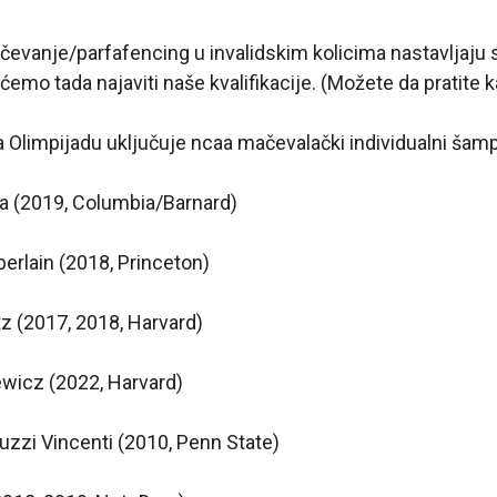
ačevanje/parfafencing u invalidskim kolicima nastavljaju 
 ćemo tada najaviti naše kvalifikacije. (Možete da pratite 
 Olimpijadu uključuje ncaa mačevalački individualni šamp
a (2019, Columbia/Barnard)
rlain (2018, Princeton)
tz (2017, 2018, Harvard)
iewicz (2022, Harvard)
uzzi Vincenti (2010, Penn State)