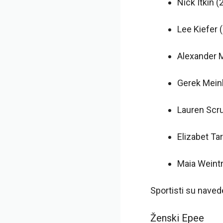
Nick Itkin 
Lee Kiefer 
Alexander M
Gerek Meinh
Lauren Scru
Elizabet Ta
Maia Weintr
Sportisti su navede
Ženski Epee