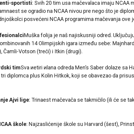
nti-sportisti
: Svih 20 tim usa mačevalaca imaju NCAA 
amnaest se ogradio na NCAA nivou pre nego što je diplom
ednjoškolci posvećeni NCAA programima mačevanja ove j
fesionalci
Muška folija je naš najiskusniji odred. Uključuj
ombinovanih 14 Olimpijskih igara između sebe: Majnhard
, Čamli-Votson (treći) i Itkin (drugi).
dski tim
Sva иetiri иlana odreda Men’s Saber dolaze sa H
 tri diplomca plus Kolin Hitkok, koji se obavezao da prisu
nje Ajvi lige
: Trinaest mačevača se takmičilo (ili će se ta
NCAA škole
: Najzaslićenije škole su Harvard (šest), Prinst