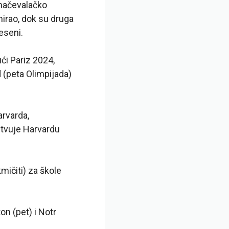
mačevalačko
irao, dok su druga
eseni.
ući Pariz 2024,
 (peta Olimpijada)
arvarda,
stvuje Harvardu
kmičiti) za škole
on (pet) i Notr