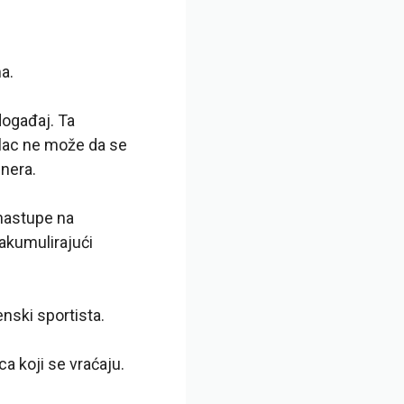
a.
događaj. Ta
alac ne može da se
enera.
 nastupe na
akumulirajući
enski sportista.
a koji se vraćaju.