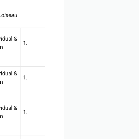
 Loiseau
vidual &
1.
m
vidual &
1.
m
vidual &
1.
m