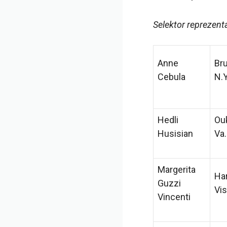
Selektor reprezenta
Anne
Bru
Cebula
N.Y
Hedli
Ou
Husisian
Va.
Margerita
Har
Guzzi
Vis
Vincenti