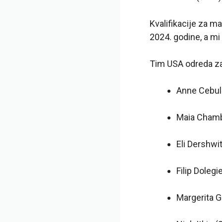
Kvalifikacije za m
2024. godine, a mi
Tim USA odreda za
Anne Cebul
Maia Chambe
Eli Dershwi
Filip Doleg
Margerita G