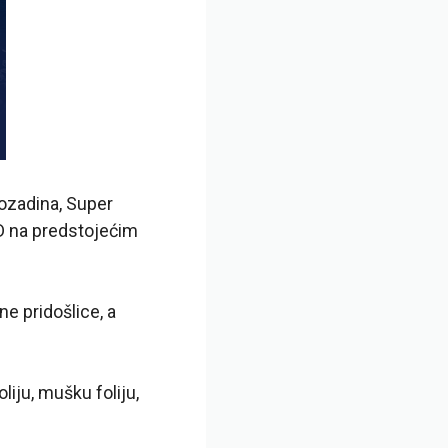
ozadina, Super
D na predstojećim
ne pridošlice, a
iju, mušku foliju,