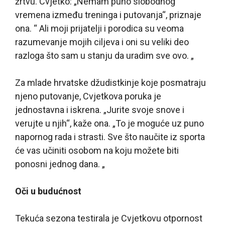
žrtvu. Cvjetko: „Nemam puno slobodnog
vremena između treninga i putovanja“, priznaje
ona. “ Ali moji prijatelji i porodica su veoma
razumevanje mojih ciljeva i oni su veliki deo
razloga što sam u stanju da uradim sve ovo. „
Za mlade hrvatske džudistkinje koje posmatraju
njeno putovanje, Cvjetkova poruka je
jednostavna i iskrena. „Jurite svoje snove i
verujte u njih“, kaže ona. „To je moguće uz puno
napornog rada i strasti. Sve što naučite iz sporta
će vas učiniti osobom na koju možete biti
ponosni jednog dana. „
Oči u budućnost
Tekuća sezona testirala je Cvjetkovu otpornost