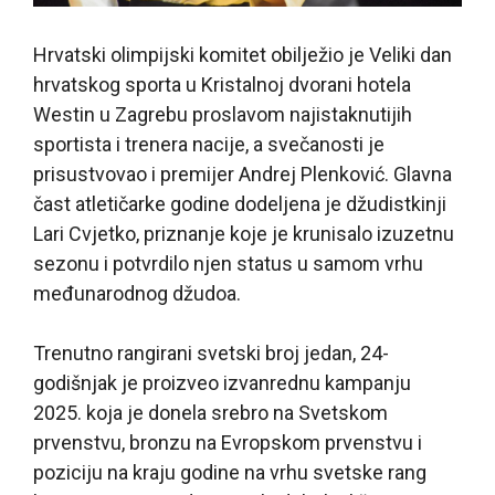
Hrvatski olimpijski komitet obilježio je Veliki dan
hrvatskog sporta u Kristalnoj dvorani hotela
Westin u Zagrebu proslavom najistaknutijih
sportista i trenera nacije, a svečanosti je
prisustvovao i premijer Andrej Plenković. Glavna
čast atletičarke godine dodeljena je džudistkinji
Lari Cvjetko, priznanje koje je krunisalo izuzetnu
sezonu i potvrdilo njen status u samom vrhu
međunarodnog džudoa.
Trenutno rangirani svetski broj jedan, 24-
godišnjak je proizveo izvanrednu kampanju
2025. koja je donela srebro na Svetskom
prvenstvu, bronzu na Evropskom prvenstvu i
poziciju na kraju godine na vrhu svetske rang