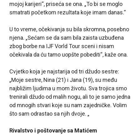
mojoj karijeri“, priseća se ona. „To bi se moglo
smatrati početkom rezultata koje imam danas.“
U to vreme, očekivanja su bila skromna, posebno
njena. „Sećam se da sam bila zaista uzbuđena
zbog borbe na IJF Vorld Tour sceni i nisam
očekivala da ću tamo uopšte pobediti“, kaže ona.
Cvjetko koja je najstarija od tri džudo sestre:
„Moje sestre, Nina (21) i Jana (19), su među
najbližim ljudima u mom životu. Sva trojica smo
trenirali džudo od malih nogu, ali to je samo jedna
od mnogih stvari koje su nam zajedničke. Volim
što sam odrastao sa njih dvoje. „
Rivalstvo i poštovanje sa Matićem