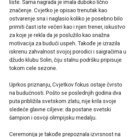
liste. Sama nagrada je imala duboko lično
značenje. Cvjetko je opisao trenutak kao
ostvarenje sna i naglasio koliko je posebno bilo
primiti čast iste večeri kao i njen trener, iskustvo
za koje je rekla da je poslužilo kao snažna
motivacija za budući uspeh. Takođe je izrazila
iskrenu zahvalnost svojoj porodici i saigračima u
džudo klubu Solin, čiju stalnu podršku pripisuje
tokom cele sezone.
Uprkos priznanju, Cvjetkov fokus ostaje čvrsto
na budućnosti. Pošto se poslednjih godina dva
puta približila svetskom zlatu, nije krila svoje
sledeće glavne ciljeve: da postane svetski
šampion i osvoji olimpijsku medalju.
Ceremonija je takođe prepoznala izvrsnost na