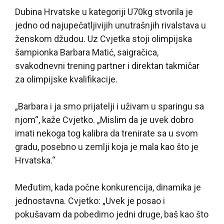
Dubina Hrvatske u kategoriji U70kg stvorila je
jedno od najupečatljivijih unutrašnjih rivalstava u
ženskom džudou. Uz Cvjetka stoji olimpijska
šampionka Barbara Matić, saigračica,
svakodnevni trening partner i direktan takmičar
za olimpijske kvalifikacije.
„Barbara i ja smo prijatelji i uživam u sparingu sa
njom“, kaže Cvjetko. „Mislim da je uvek dobro
imati nekoga tog kalibra da trenirate sa u svom
gradu, posebno u zemlji koja je mala kao što je
Hrvatska.“
Međutim, kada počne konkurencija, dinamika je
jednostavna. Cvjetko: „Uvek je posao i
pokušavam da pobedimo jedni druge, baš kao što