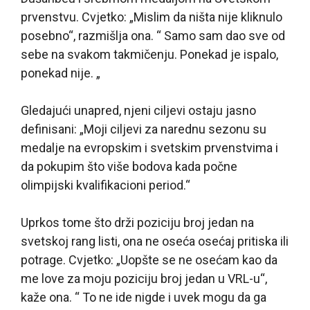
prvenstvu. Cvjetko: „Mislim da ništa nije kliknulo
posebno“, razmišlja ona. “ Samo sam dao sve od
sebe na svakom takmičenju. Ponekad je ispalo,
ponekad nije. „
Gledajući unapred, njeni ciljevi ostaju jasno
definisani: „Moji ciljevi za narednu sezonu su
medalje na evropskim i svetskim prvenstvima i
da pokupim što više bodova kada počne
olimpijski kvalifikacioni period.“
Uprkos tome što drži poziciju broj jedan na
svetskoj rang listi, ona ne oseća osećaj pritiska ili
potrage. Cvjetko: „Uopšte se ne osećam kao da
me love za moju poziciju broj jedan u VRL-u“,
kaže ona. “ To ne ide nigde i uvek mogu da ga