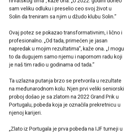
hrvatskog tima“, kaže ona. „U 2022. godini doneo
sam veliku odluku i preselio ceo svoj život u
Solin da treniram sa njim u džudo klubu Solin.“
Ovaj potez se pokazao transformativnim, i lično i
profesionalno. „Od tada, primećen je jasan
napredak u mojim rezultatima“, kaže ona. „I mogu
to da dugujem samo njemu i napornom radu koji
je naš tim radio u godinama od tada.“
Ta uzlazna putanja brzo se pretvorila u rezultate
na međunarodnom kolu. Njen prvi veliki seniorski
proboj došao je sa zlatom na 2022 Grand Prik u
Portugalu, pobeda koja je označila prekretnicu u
njenoj karijeri.
„Zlato iz Portugala je prva pobeda na IJF turneji u