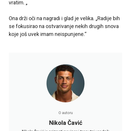
vratim. „
Ona drži oči na nagradi i glad je velika. „Radije bih
se fokusirao na ostvarivanje nekih drugih snova
koje još uvek imam neispunjene.“
O autoru
Nikola Čavić