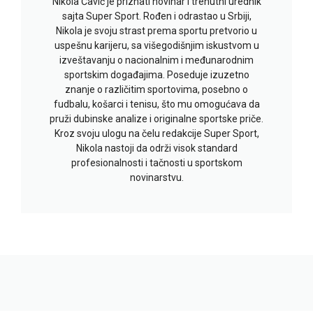
Nikola Čavić je priznati novinar i trenutni urednik
sajta Super Sport. Rođen i odrastao u Srbiji,
Nikola je svoju strast prema sportu pretvorio u
uspešnu karijeru, sa višegodišnjim iskustvom u
izveštavanju o nacionalnim i međunarodnim
sportskim događajima. Poseduje izuzetno
znanje o različitim sportovima, posebno o
fudbalu, košarci i tenisu, što mu omogućava da
pruži dubinske analize i originalne sportske priče.
Kroz svoju ulogu na čelu redakcije Super Sport,
Nikola nastoji da održi visok standard
profesionalnosti i tačnosti u sportskom
novinarstvu.