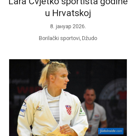
Lara Cvjetko sportista godine
u Hrvatskoj
8. јануар 2026.
Borilački sportovi
,
Džudo