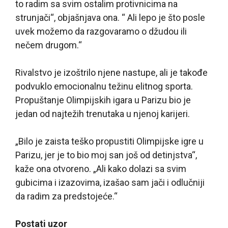
to radim sa svim ostalim protivnicima na
strunjači“, objašnjava ona. “ Ali lepo je što posle
uvek možemo da razgovaramo o džudou ili
nečem drugom.“
Rivalstvo je izoštrilo njene nastupe, ali je takođe
podvuklo emocionalnu težinu elitnog sporta.
Propuštanje Olimpijskih igara u Parizu bio je
jedan od najtežih trenutaka u njenoj karijeri.
„Bilo je zaista teško propustiti Olimpijske igre u
Parizu, jer je to bio moj san još od detinjstva“,
kaže ona otvoreno. „Ali kako dolazi sa svim
gubicima i izazovima, izašao sam jači i odlučniji
da radim za predstojeće.“
Postati uzor