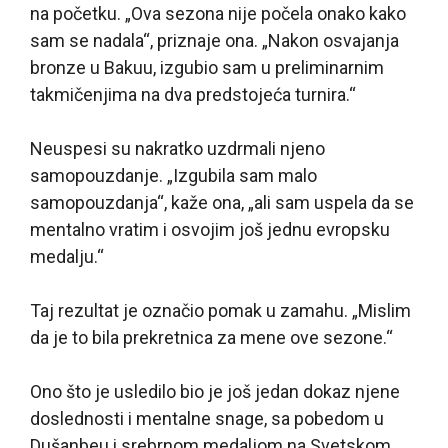
na početku. „Ova sezona nije počela onako kako
sam se nadala“, priznaje ona. „Nakon osvajanja
bronze u Bakuu, izgubio sam u preliminarnim
takmičenjima na dva predstojeća turnira.“
Neuspesi su nakratko uzdrmali njeno
samopouzdanje. „Izgubila sam malo
samopouzdanja“, kaže ona, „ali sam uspela da se
mentalno vratim i osvojim još jednu evropsku
medalju.“
Taj rezultat je označio pomak u zamahu. „Mislim
da je to bila prekretnica za mene ove sezone.“
Ono što je usledilo bio je još jedan dokaz njene
doslednosti i mentalne snage, sa pobedom u
Dušanbeu i srebrnom medaljom na Svetskom