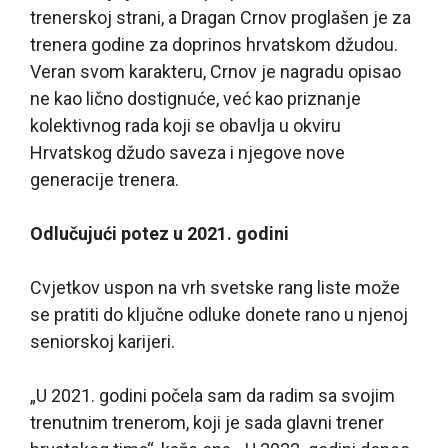
trenerskoj strani, a Dragan Crnov proglašen je za
trenera godine za doprinos hrvatskom džudou.
Veran svom karakteru, Crnov je nagradu opisao
ne kao lično dostignuće, već kao priznanje
kolektivnog rada koji se obavlja u okviru
Hrvatskog džudo saveza i njegove nove
generacije trenera.
Odlučujući potez u 2021. godini
Cvjetkov uspon na vrh svetske rang liste može
se pratiti do ključne odluke donete rano u njenoj
seniorskoj karijeri.
„U 2021. godini počela sam da radim sa svojim
trenutnim trenerom, koji je sada glavni trener