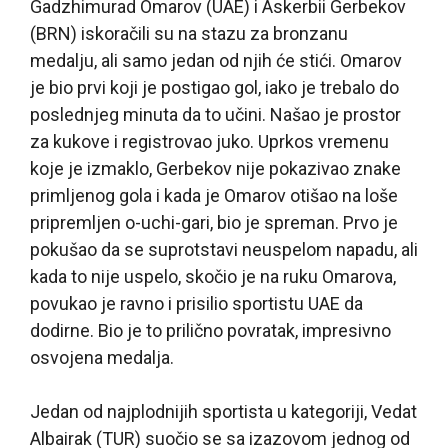
Gadzhimurad Omarov (UAE) i Askerbii Gerbekov
(BRN) iskoračili su na stazu za bronzanu
medalju, ali samo jedan od njih će stići. Omarov
je bio prvi koji je postigao gol, iako je trebalo do
poslednjeg minuta da to učini. Našao je prostor
za kukove i registrovao juko. Uprkos vremenu
koje je izmaklo, Gerbekov nije pokazivao znake
primljenog gola i kada je Omarov otišao na loše
pripremljen o-uchi-gari, bio je spreman. Prvo je
pokušao da se suprotstavi neuspelom napadu, ali
kada to nije uspelo, skočio je na ruku Omarova,
povukao je ravno i prisilio sportistu UAE da
dodirne. Bio je to prilično povratak, impresivno
osvojena medalja.
Jedan od najplodnijih sportista u kategoriji, Vedat
Albairak (TUR) suočio se sa izazovom jednog od