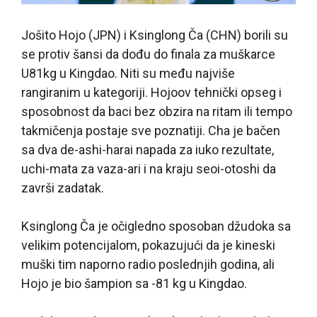
Jošito Hojo (JPN) i Ksinglong Ča (CHN) borili su
se protiv šansi da dođu do finala za muškarce
U81kg u Kingdao. Niti su među najviše
rangiranim u kategoriji. Hojoov tehnički opseg i
sposobnost da baci bez obzira na ritam ili tempo
takmičenja postaje sve poznatiji. Cha je bačen
sa dva de-ashi-harai napada za iuko rezultate,
uchi-mata za vaza-ari i na kraju seoi-otoshi da
završi zadatak.
Ksinglong Ča je očigledno sposoban džudoka sa
velikim potencijalom, pokazujući da je kineski
muški tim naporno radio poslednjih godina, ali
Hojo je bio šampion sa -81 kg u Kingdao.