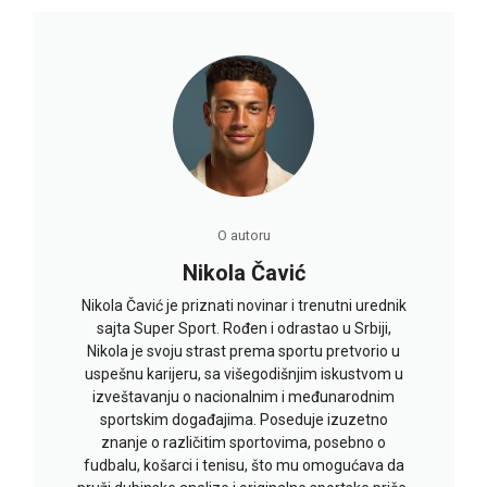
O autoru
Nikola Čavić
Nikola Čavić je priznati novinar i trenutni urednik
sajta Super Sport. Rođen i odrastao u Srbiji,
Nikola je svoju strast prema sportu pretvorio u
uspešnu karijeru, sa višegodišnjim iskustvom u
izveštavanju o nacionalnim i međunarodnim
sportskim događajima. Poseduje izuzetno
znanje o različitim sportovima, posebno o
fudbalu, košarci i tenisu, što mu omogućava da