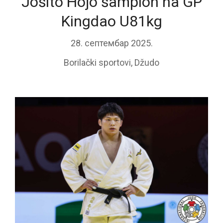
Jošito Hojo šampion na GP
Kingdao U81kg
28. септембар 2025.
Borilački sportovi
,
Džudo