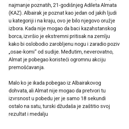
najmanje poznatih, 21-godišnjeg Adileta Almata
(KAZ). Albairak je poznat kao jedan od jakih ljudi
u kategoriji i na kraju, ovo je bilo njegovo oružje
izbora. Kada nije mogao da baci kazahstanskog
borca, izvršio je ekstremni pritisak na zemlju
kako bi oslobodio zarobljenu nogu i zaradio poziv
„osae-komi“ od sudije. Međutim, neverovatno,
Almat je pobegao koristeći ogromnu akciju
premošćavanja.
Malo ko je ikada pobegao iz Albairakovog
dohvata, ali Almat nije mogao da pretvori tu
izvrsnost u pobedu jer je samo 18 sekundi
ostalo na satu, turski džudaša je zaštitio svoj
rezultat i medalju