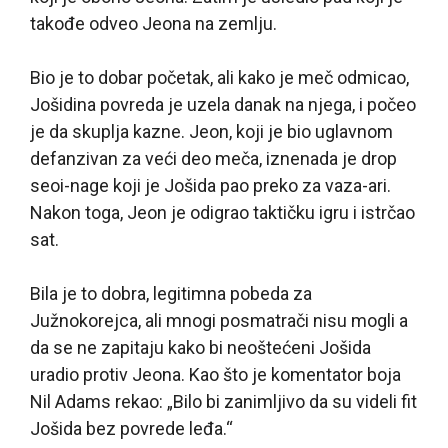
takođe odveo Jeona na zemlju.
Bio je to dobar početak, ali kako je meč odmicao,
Jošidina povreda je uzela danak na njega, i počeo
je da skuplja kazne. Jeon, koji je bio uglavnom
defanzivan za veći deo meča, iznenada je drop
seoi-nage koji je Jošida pao preko za vaza-ari.
Nakon toga, Jeon je odigrao taktičku igru i istrčao
sat.
Bila je to dobra, legitimna pobeda za
Južnokorejca, ali mnogi posmatrači nisu mogli a
da se ne zapitaju kako bi neoštećeni Jošida
uradio protiv Jeona. Kao što je komentator boja
Nil Adams rekao: „Bilo bi zanimljivo da su videli fit
Jošida bez povrede leđa.“