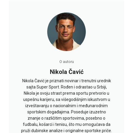
O autoru
Nikola Čavić
Nikola Čavić je priznati novinar i trenutni urednik
sajta Super Sport. Rođen i odrastao u Srbiji,
Nikola je svoju strast prema sportu pretvorio u
uspešnu karijeru, sa višegodišnjim iskustvom u
izveštavanju o nacionalnim i međunarodnim
sportskim događajima. Poseduje izuzetno
znanje o različitim sportovima, posebno o
fudbalu, košarci i tenisu, što mu omogućava da
pruži dubinske analize i originalne sportske priče.