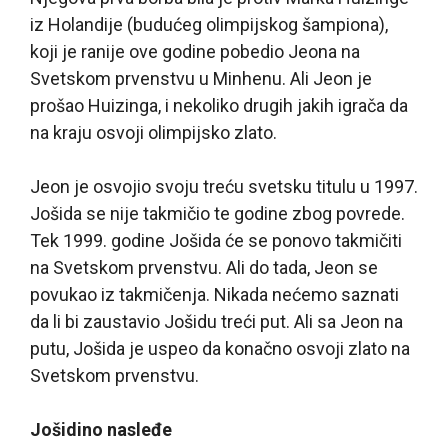
iz Holandije (budućeg olimpijskog šampiona),
koji je ranije ove godine pobedio Jeona na
Svetskom prvenstvu u Minhenu. Ali Jeon je
prošao Huizinga, i nekoliko drugih jakih igrača da
na kraju osvoji olimpijsko zlato.
Jeon je osvojio svoju treću svetsku titulu u 1997.
Jošida se nije takmičio te godine zbog povrede.
Tek 1999. godine Jošida će se ponovo takmičiti
na Svetskom prvenstvu. Ali do tada, Jeon se
povukao iz takmičenja. Nikada nećemo saznati
da li bi zaustavio Jošidu treći put. Ali sa Jeon na
putu, Jošida je uspeo da konačno osvoji zlato na
Svetskom prvenstvu.
Jošidino nasleđe