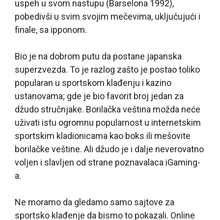
uspeh u svom nastupu (Barselona 1992),
pobedivši u svim svojim mečevima, uključujući i
finale, sa ipponom.
Bio je na dobrom putu da postane japanska
superzvezda. To je razlog zašto je postao toliko
popularan u sportskom klađenju i kazino
ustanovama; gde je bio favorit broj jedan za
džudo stručnjake. Borilačka veština možda neće
uživati istu ogromnu popularnost u internetskim
sportskim kladionicama kao boks ili mešovite
borilačke veštine. Ali džudo je i dalje neverovatno
voljen i slavljen od strane poznavalaca iGaming-
a.
Ne moramo da gledamo samo sajtove za
sportsko klađenje da bismo to pokazali. Online