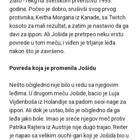
zlato -78kg na Svetskom prvenstvu 1993.
godine. Počeo je dobro, srušivši svog prvog
protivnika, Keitha Morgana iz Kanade, sa Twitch
kosoto za mali rezultat, a zatim je nastavio da ga
davi za ippon. Ali Jošida je pretrpeo neku vrstu
povrede u tom meču, i viđen je trljanje leđa
nakon što je završeno.
Povreda koja je promenila Jošidu
Nešto očigledno nije bilo u redu sa njegovim
leđima. U drugom meču Jošide, bacio je Luja
Vijdenboša iz Holandije sa padom seoi-nage za
ippon. Ali dok je ustao, bilo je očigledno da ga
leđa jako bole. Imao je sreće njegov meč protiv
Patrika Rajtera iz Austrije nije dugo trajao. Reiter
je napao sa velikim ouchi-gari koji je Jošida bio u