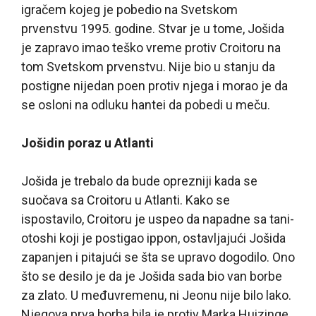
igračem kojeg je pobedio na Svetskom
prvenstvu 1995. godine. Stvar je u tome, Jošida
je zapravo imao teško vreme protiv Croitoru na
tom Svetskom prvenstvu. Nije bio u stanju da
postigne nijedan poen protiv njega i morao je da
se osloni na odluku hantei da pobedi u meču.
Jošidin poraz u Atlanti
Jošida je trebalo da bude oprezniji kada se
suočava sa Croitoru u Atlanti. Kako se
ispostavilo, Croitoru je uspeo da napadne sa tani-
otoshi koji je postigao ippon, ostavljajući Jošida
zapanjen i pitajući se šta se upravo dogodilo. Ono
što se desilo je da je Jošida sada bio van borbe
za zlato. U međuvremenu, ni Jeonu nije bilo lako.
Njegova prva borba bila je protiv Marka Huizinge