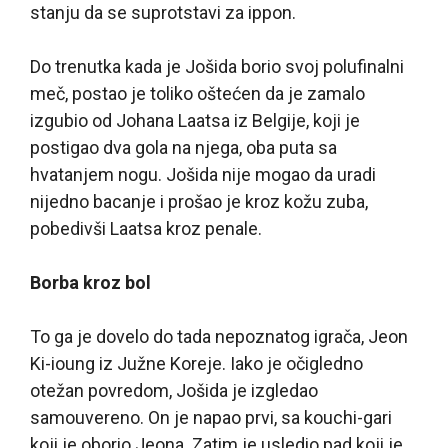
stanju da se suprotstavi za ippon.
Do trenutka kada je Jošida borio svoj polufinalni
meč, postao je toliko oštećen da je zamalo
izgubio od Johana Laatsa iz Belgije, koji je
postigao dva gola na njega, oba puta sa
hvatanjem nogu. Jošida nije mogao da uradi
nijedno bacanje i prošao je kroz kožu zuba,
pobedivši Laatsa kroz penale.
Borba kroz bol
To ga je dovelo do tada nepoznatog igrača, Jeon
Ki-ioung iz Južne Koreje. Iako je očigledno
otežan povredom, Jošida je izgledao
samouvereno. On je napao prvi, sa kouchi-gari
koji je oborio Jeona. Zatim je usledio pad koji je