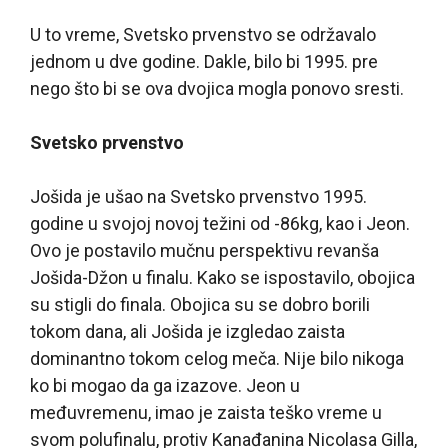
U to vreme, Svetsko prvenstvo se održavalo
jednom u dve godine. Dakle, bilo bi 1995. pre
nego što bi se ova dvojica mogla ponovo sresti.
Svetsko prvenstvo
Jošida je ušao na Svetsko prvenstvo 1995.
godine u svojoj novoj težini od -86kg, kao i Jeon.
Ovo je postavilo mučnu perspektivu revanša
Jošida-Džon u finalu. Kako se ispostavilo, obojica
su stigli do finala. Obojica su se dobro borili
tokom dana, ali Jošida je izgledao zaista
dominantno tokom celog meča. Nije bilo nikoga
ko bi mogao da ga izazove. Jeon u
međuvremenu, imao je zaista teško vreme u
svom polufinalu, protiv Kanađanina Nicolasa Gilla,