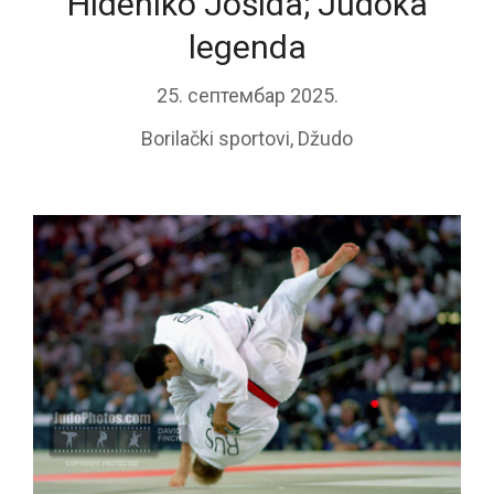
Hidehiko Jošida; Judoka
legenda
25. септембар 2025.
Borilački sportovi
,
Džudo