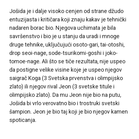
Jošida je i dalje visoko cenjen od strane džudo
entuzijasta i kritičara koji znaju kakav je tehnički
nadaren borac bio. Njegova uchimata je bila
savršenstvo i bio je u stanju da uradi i mnoge
druge tehnike, uključujući osoto-gari, tai-otoshi,
drop seoi-nage, sode-tsurikomi-goshi i joko-
tomoe-nage. Ali što se tiče rezultata, nije uspeo
da postigne velike visine koje je uspeo njegov
saigrač Koga (3 Svetska prvenstva i olimpijsko
zlato) ili njegov rival Jeon (3 svetske titule i
olimpijsko zlato). Da mu Jeon nije bio na putu,
Jošida bi vrlo verovatno bio i trostruki svetski
šampion. Jeon je bio taj koji je bio njegov kamen
spoticanja.