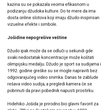
kazina su se pokazala veoma efikasnom u
podizanju džudoka kulture. Do te mere da ima
dosta online slotova koji imaju džudo-inspirisan
vizuelne efekte i simbole.
Jošidine nepogrešive veštine
Džudo ipak može da se odluči u sekundi gde
svaki nedostatak koncentracije može koštati
olimpijsku medalju. Džudo je sport sa sudijama i
1992. godine greške su se mogle napraviti bez
odgovarajućeg video snimka. Danas te zablude
rešava video sudija, a pregledi kamera će se
pobrinuti da pravi pobednik napusti prostirku.
Hidehiko Jošida je prirodno bio glavni favorit za