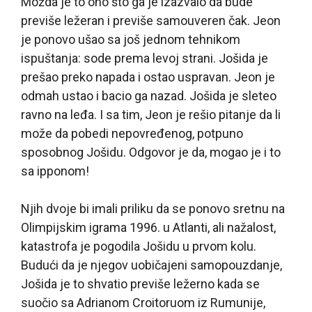
Možda je to ono što ga je izazvalo da bude
previše ležeran i previše samouveren čak. Jeon
je ponovo ušao sa još jednom tehnikom
ispuštanja: sode prema levoj strani. Jošida je
prešao preko napada i ostao uspravan. Jeon je
odmah ustao i bacio ga nazad. Jošida je sleteo
ravno na leđa. I sa tim, Jeon je rešio pitanje da li
može da pobedi nepovređenog, potpuno
sposobnog Jošidu. Odgovor je da, mogao je i to
sa ipponom!
Njih dvoje bi imali priliku da se ponovo sretnu na
Olimpijskim igrama 1996. u Atlanti, ali nažalost,
katastrofa je pogodila Jošidu u prvom kolu.
Budući da je njegov uobičajeni samopouzdanje,
Jošida je to shvatio previše ležerno kada se
suočio sa Adrianom Croitoruom iz Rumunije,