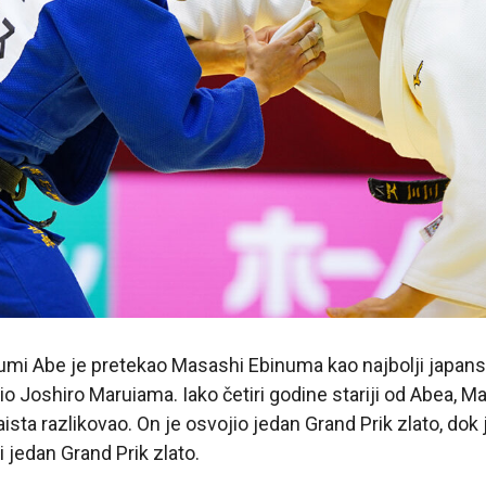
fumi Abe je pretekao Masashi Ebinuma kao najbolji japanski
o Joshiro Maruiama. Iako četiri godine stariji od Abea, 
aista razlikovao. On je osvojio jedan Grand Prik zlato, dok 
i jedan Grand Prik zlato.