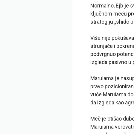
Normalno, Ejb je sv
ključnom meču proti
strategiju „shido pl
Više nije pokušava
strunjače i pokren
podvrgnuo potencij
izgleda pasivno u 
Maruiama je nasupr
pravo pozicioniran
vuče Maruiama do iv
da izgleda kao agr
Meč je otišao dubo
Maruiama verovatno