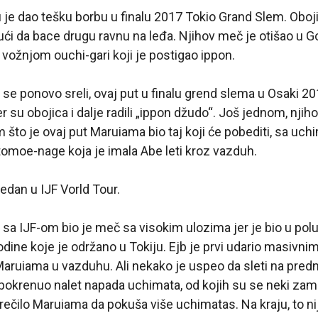
je dao tešku borbu u finalu 2017 Tokio Grand Slem. Obojic
ći da bace drugu ravnu na leđa. Njihov meč je otišao u G
vožnjom ouchi-gari koji je postigao ippon.
se ponovo sreli, ovaj put u finalu grend slema u Osaki 201
r su obojica i dalje radili „ippon džudo“. Još jednom, njih
 što je ovaj put Maruiama bio taj koji će pobediti, sa uch
omoe-nage koja je imala Abe leti kroz vazduh.
 jedan u IJF Vorld Tour.
t sa IJF-om bio je meč sa visokim ulozima jer je bio u pol
dine koje je održano u Tokiju. Ejb je prvi udario masivni
Maruiama u vazduhu. Ali nekako je uspeo da sleti na pred
pokrenuo nalet napada uchimata, od kojih su se neki zama
sprečilo Maruiama da pokuša više uchimatas. Na kraju, to n