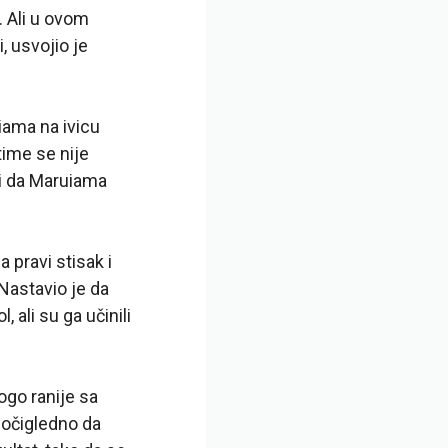
. Ali u ovom
, usvojio je
iama na ivicu
time se nije
ći da Maruiama
 pravi stisak i
 Nastavio je da
 ali su ga učinili
ogo ranije sa
 očigledno da