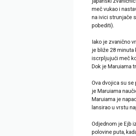
japanski zvaničnici
meč vukao i nasta
na ivici strunjače 
pobediti).
Iako je zvanično v
je bliže 28 minuta
iscrpljujući meč k
Dok je Maruiama tr
Ova dvojica su se 
je Maruiama naučio
Maruiama je napad
lansirao u vrstu na
Odjednom je Ejb iz
polovine puta, kad