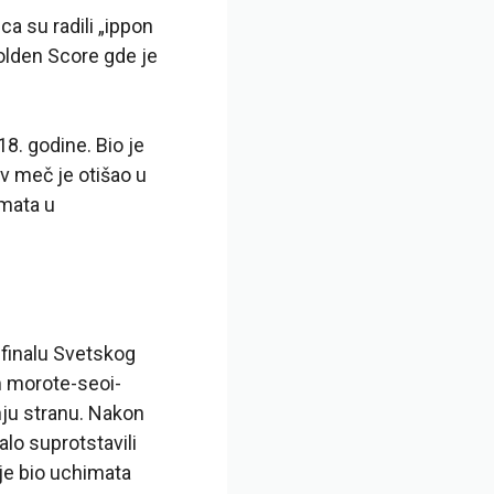
a su radili „ippon
olden Score gde je
8. godine. Bio je
ov meč je otišao u
imata u
ufinalu Svetskog
m morote-seoi-
nju stranu. Nakon
lo suprotstavili
ije bio uchimata