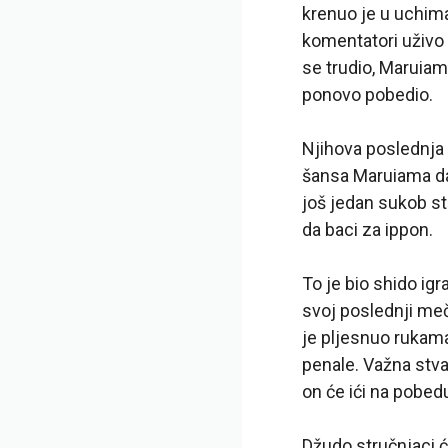
krenuo je u uchima
komentatori uživo
se trudio, Maruiam
ponovo pobedio.
Njihova poslednja 
šansa Maruiama da 
još jedan sukob st
da baci za ippon.
To je bio shido igr
svoj poslednji me
je pljesnuo rukama
penale. Važna stvar
on će ići na pobedu
Džudo stručnjaci ć