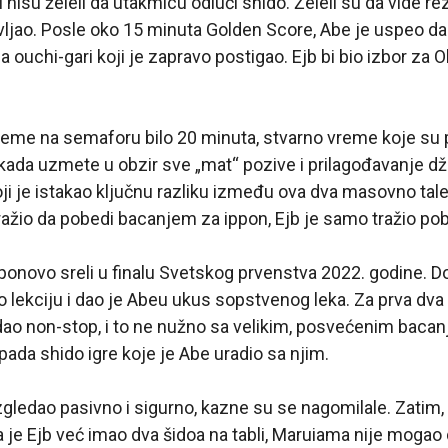
 nisu želeli da utakmicu odluči shido. Želeli su da vide rez
vljao. Posle oko 15 minuta Golden Score, Abe je uspeo d
sa ouchi-gari koji je zapravo postigao. Ejb bi bio izbor za 
reme na semaforu bilo 20 minuta, stvarno vreme koje su pr
 kada uzmete u obzir sve „mat“ pozive i prilagođavanje džu
oji je istakao ključnu razliku između ova dva masovno tale
ažio da pobedi bacanjem za ippon, Ejb je samo tražio po
ponovo sreli u finalu Svetskog prvenstva 2022. godine. Do 
 lekciju i dao je Abeu ukus sopstvenog leka. Za prva dv
ao non-stop, i to ne nužno sa velikim, posvećenim bacanj
pada shido igre koje je Abe uradio sa njim.
gledao pasivno i sigurno, kazne su se nagomilale. Zatim
a je Ejb već imao dva šidoa na tabli, Maruiama nije mogao 