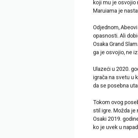
koji mu je osvojio 
Maruiama je nastav
Odjednom, Abeovi i
opasnosti. Ali dob
Osaka Grand Slam. 
ga je osvojio, ne 
Ulazeći u 2020. god
igrača na svetu u 
da se posebna utak
Tokom ovog posebn
stil igre. Možda j
Osaki 2019. godine
ko je uvek u napad