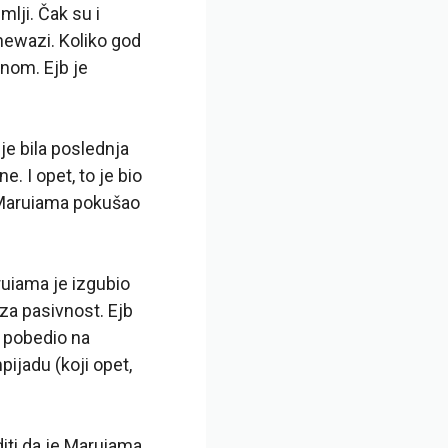
lji. Čak su i
ewazi. Koliko god
nom. Ejb je
je bila poslednja
. I opet, to je bio
e Maruiama pokušao
aruiama je izgubio
za pasivnost. Ejb
e pobedio na
pijadu (koji opet,
diti da je Maruiama