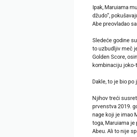
Ipak, Maruiama mu 
džudo“, pokušavaju
Abe preovladao sa 
Sledeće godine su 
to uzbudljiv meč je
Golden Score, osim
kombinaciju joko-t
Dakle, to je bio po
Njihov treći susre
prvenstva 2019. go
nage koji je imao 
toga, Maruiama je 
Abeu. Ali to nije 