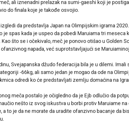
meč, ali iznenadni prelazak na sumi-gaeshi koji je postiga
io do finala koje je takođe osvojio.
zgledi da predstavlja Japan na Olimpijskim igrama 2020. 
io je spas kada je uspeo da pobedi Maruiama tri meseca 
Kao što se i očekivalo, meč je ponovo otišao u Golden S
iz ofanzivnog napada, već suprotstavljajući se Maruiamino
inu, Svejapanska džudo federacija bila je u dilemi. Imali 
kategoriji -66kg, ali samo jedan je mogao da ode na Olimp
mica odredi ko će predstavljati zemlju domaćina na Igra
og meča postalo je očigledno da je Ejb odlučio da potp
e naučio nešto iz svog iskustva u borbi protiv Maruiame n
, a to je da ne morate da uradite ofanzivno bacanje da bi
u.