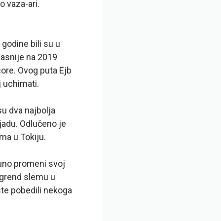
o vaza-ari.
godine bili su u
kasnije na 2019
core. Ovog puta Ejb
j uchimati.
su dva najbolja
ijadu. Odlučeno je
ma u Tokiju.
uno promeni svoj
a grend slemu u
ste pobedili nekoga