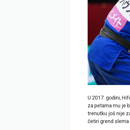
U 2017. godini, Hi
za petama mu je bi
trenutku još nije z
četiri grend slema 