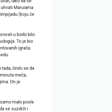
ultat, tako da se
a uhvati Maruiama
Olimpijadu (koju će
oveli u borbi bilo
dogija. To je bio
ntovanih igrača.
bedu.
tada, činilo se da
a minuta meča,
ima. On je
, samo malo posle
da se suzdrži i