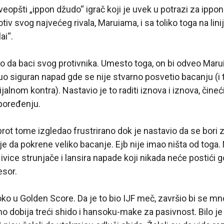
eopšti „ippon džudo“ igrač koji je uvek u potrazi za ippon
v svog najvećeg rivala, Maruiama, i sa toliko toga na liniji
ai“.
o da baci svog protivnika. Umesto toga, on bi odveo Maru
uo siguran napad gde se nije stvarno posvetio bacanju (i 
alnom kontra). Nastavio je to raditi iznova i iznova, čine
poređenju.
ot tome izgledao frustrirano dok je nastavio da se bori za
je da pokrene veliko bacanje. Ejb nije imao ništa od toga.
ice strunjače i lansira napade koji nikada neće postići gol,
esor.
ko u Golden Score. Da je to bio IJF meč, završio bi se mn
 dobija treći shido i hansoku-make za pasivnost. Bilo je