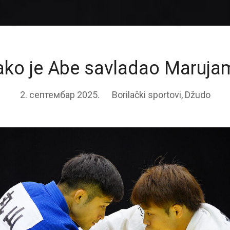
ako je Abe savladao Maruja
2. септембар 2025.
Borilački sportovi
,
Džudo