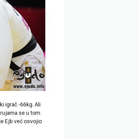
 igrač -66kg. Ali
Marujama se u tom
je Ejb već osvojio