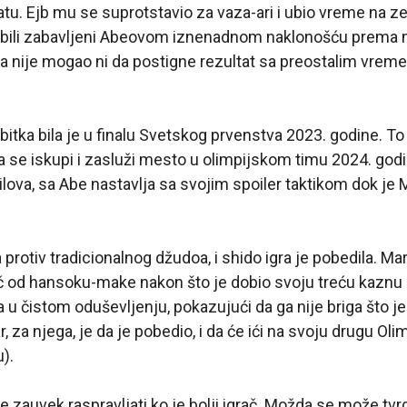
tu. Ejb mu se suprotstavio za vaza-ari i ubio vreme na zem
 bili zabavljeni Abeovom iznenadnom naklonošću prema n
a nije mogao ni da postigne rezultat sa preostalim vreme
bitka bila je u finalu Svetskog prvenstva 2023. godine. To 
se iskupi i zasluži mesto u olimpijskom timu 2024. godine
ilova, sa Abe nastavlja sa svojim spoiler taktikom dok j
a protiv tradicionalnog džudoa, i shido igra je pobedila. M
č od hansoku-make nakon što je dobio svoju treću kaznu 
 u čistom oduševljenju, pokazujući da ga nije briga što j
, za njega, je da je pobedio, i da će ići na svoju drugu Olim
).
e zauvek raspravljati ko je bolji igrač. Možda se može tvr