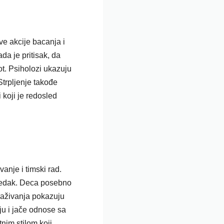
ve akcije bacanja i
da je pritisak, da
ot. Psiholozi ukazuju
Strpljenje takođe
 koji je redosled
nje i timski rad.
predak. Deca posebno
traživanja pokazuju
u i jače odnose sa
nim stilom koji