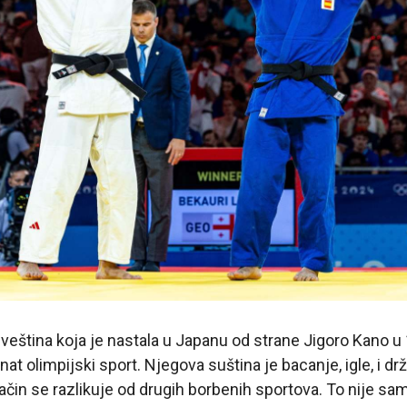
veština koja je nastala u Japanu od strane Jigoro Kano u 1
 olimpijski sport. Njegova suština je bacanje, igle, i drž
 način se razlikuje od drugih borbenih sportova. To nije sa