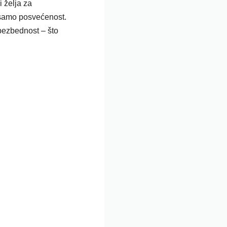
i želja za
 samo posvećenost.
bezbednost – što