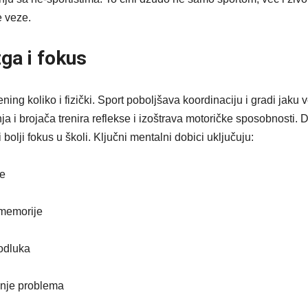
 veze.
ga i fokus
ning koliko i fizički. Sport poboljšava koordinaciju i gradi jak
ja i brojača trenira reflekse i izoštrava motoričke sposobnosti. 
di bolji fokus u školi. Ključni mentalni dobici uključuju:
je
memorije
odluka
nje problema