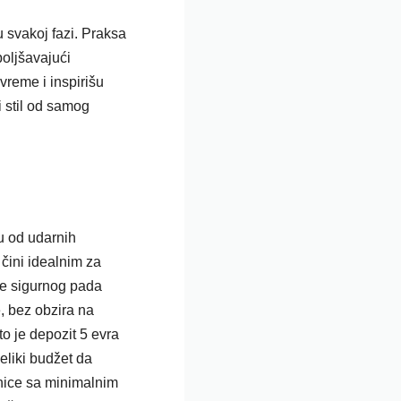
u svakoj fazi. Praksa
boljšavajući
vreme i inspirišu
i stil od samog
u od udarnih
 čini idealnim za
ke sigurnog pada
, bez obzira na
to je
depozit 5 evra
eliki budžet da
rnice sa minimalnim