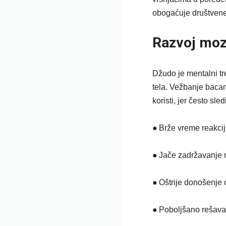
obogaćuje društvene
Razvoj moz
Džudo je mentalni tre
tela. Vežbanje bacan
koristi, jer često sle
●
Brže vreme reakci
●
Jače zadržavanje 
●
Oštrije donošenje 
●
Poboljšano rešava