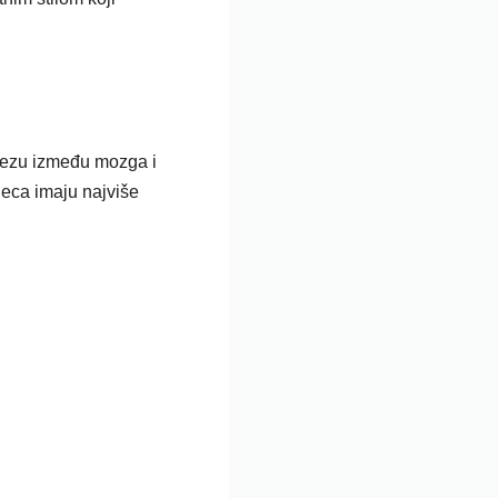
u vezu između mozga i
Deca imaju najviše