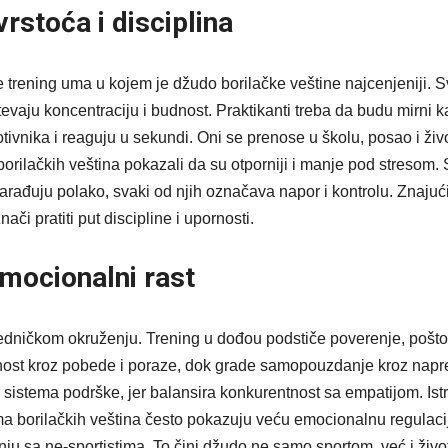
rstoća i disciplina
je trening uma u kojem je džudo borilačke veštine najcenjeniji. S
vaju koncentraciju i budnost. Praktikanti treba da budu mirni ka
tivnika i reaguju u sekundi. Oni se prenose u školu, posao i živ
borilačkih veština pokazali da su otporniji i manje pod stresom. 
arađuju polako, svaki od njih označava napor i kontrolu. Znajući
či pratiti put discipline i upornosti.
 emocionalni rast
dničkom okruženju. Trening u dođou podstiče poverenje, poštova
znost kroz pobede i poraze, dok grade samopouzdanje kroz na
g sistema podrške, jer balansira konkurentnost sa empatijom. Is
a borilačkih veština često pokazuju veću emocionalnu regulacij
ju sa ne-sportistima. To čini džudo ne samo sportom, već i život