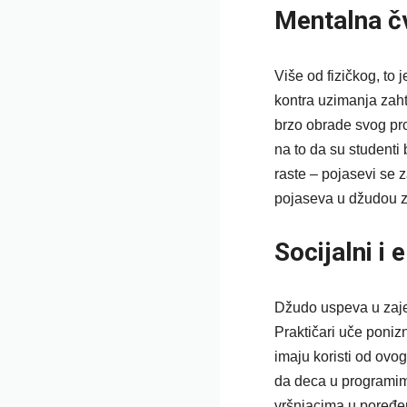
Mentalna čv
Više od fizičkog, to 
kontra uzimanja zahte
brzo obrade svog pro
na to da su studenti 
raste – pojasevi se z
pojaseva u džudou zna
Socijalni i
Džudo uspeva u zaje
Praktičari uče poni
imaju koristi od ovo
da deca u programim
vršnjacima u poređen