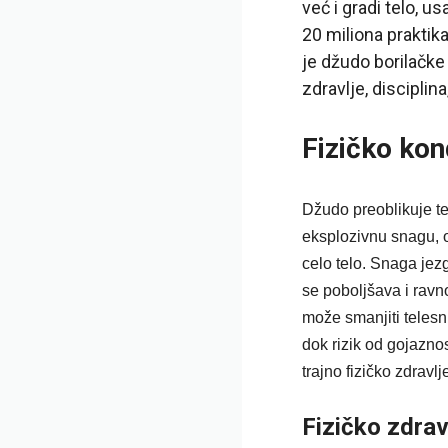
već i gradi telo, 
20 miliona praktik
je džudo borilačke
zdravlje, disciplina
Fizičko kon
Džudo preoblikuje te
eksplozivnu snagu, o
celo telo. Snaga jezg
se poboljšava i ravno
može smanjiti telesn
dok rizik od gojaznos
trajno fizičko zdravlj
Fizičko zdrav