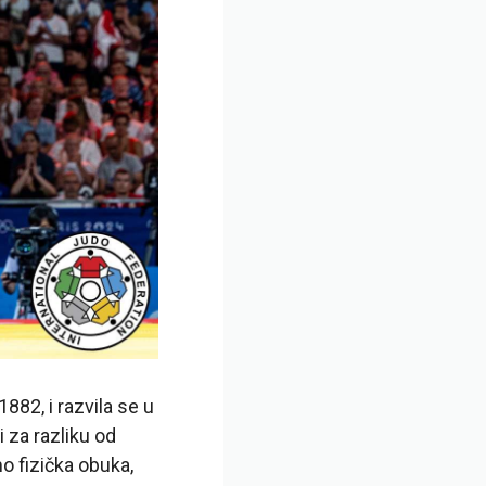
882, i razvila se u
i za razliku od
mo fizička obuka,