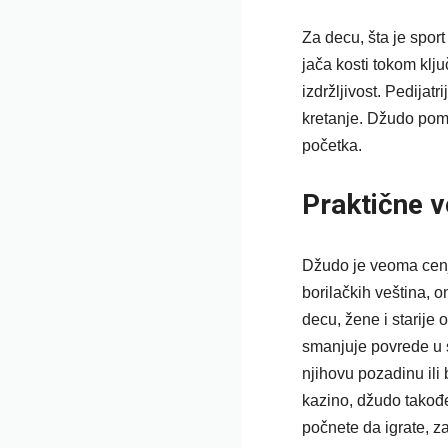
Za decu, šta je sport
jača kosti tokom klju
izdržljivost. Pedijat
kretanje. Džudo pomaž
početka.
Praktične 
Džudo je veoma cenj
borilačkih veština, 
decu, žene i starije
smanjuje povrede u s
njihovu pozadinu ili
kazino
, džudo takođe
počnete da igrate, z