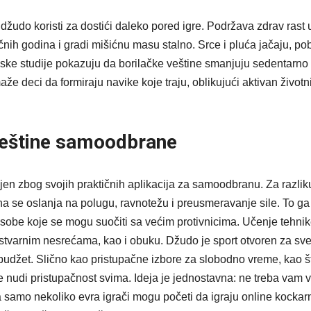
 džudo koristi za dostići daleko pored igre. Podržava zdrav rast 
čnih godina i gradi mišićnu masu stalno. Srce i pluća jačaju, po
rijske studije pokazuju da borilačke veštine smanjuju sedentarno 
e deci da formiraju navike koje traju, oblikujući aktivan životn
veštine samoodbrane
en zbog svojih praktičnih aplikacija za samoodbranu. Za razlik
ona se oslanja na polugu, ravnotežu i preusmeravanje sile. To ga
 osobe koje se mogu suočiti sa većim protivnicima. Učenje tehni
tvarnim nesrećama, kao i obuku. Džudo je sport otvoren za sve
 budžet. Slično kao pristupačne izbore za slobodno vreme, kao š
 nudi pristupačnost svima. Ideja je jednostavna: ne treba vam v
a samo nekoliko evra igrači mogu početi da igraju online kocka