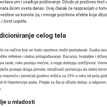
usavršava um i usađuje poštovanje. Džudo je preživeo tes
anata širom sveta danas. Ovaj članak će raspravljati o tome
 veštine se koriste za, i mnoge pozitivne efekte koje džu
, i život uopšte.
dicioniranje celog tela
lo na načine koji se malo sportova može podudarati. Svaka ses
štre reflekse i stalno prilagođavanje. Bacanja, hvataljke i držan
ra raste, ruke postaju moćne, a noge dobijaju izdržljivost. Vrem
teža postaje druga priroda. Istraživači primećuju da stalni treni
u masnoću i povećati gustinu mišića za 15% u roku od pola god
ti ili hipertenzije pada. Pitajte za šta je džudo dobar, a odgovor
e.
lje u mladosti