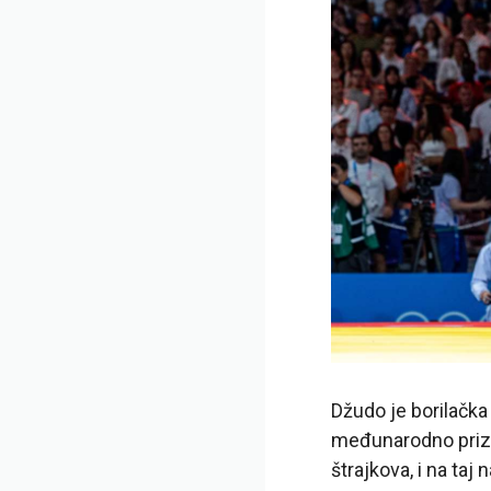
Džudo je borilačka 
međunarodno priznat
štrajkova, i na taj