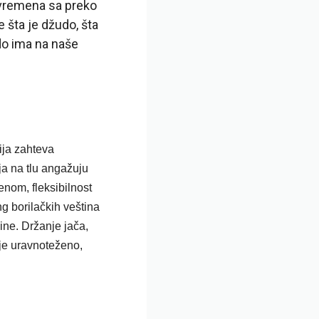
t vremena sa preko
 šta je džudo, šta
do ima na naše
ija zahteva
ja na tlu angažuju
enom, fleksibilnost
ng borilačkih veština
ine. Držanje jača,
 je uravnoteženo,