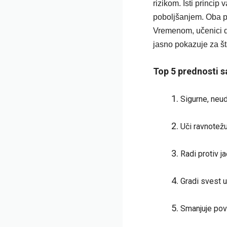
rizikom. Isti princip
poboljšanjem. Oba p
Vremenom, učenici d
jasno pokazuje za št
Top 5 prednosti
Sigurne, neu
Uči ravnotež
Radi protiv ja
Gradi svest 
Smanjuje pov