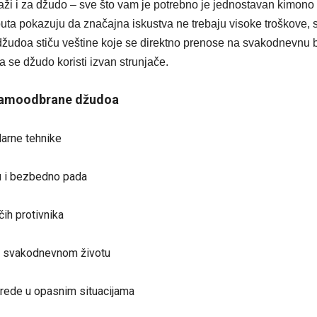
 važi i za džudo – sve što vam je potrebno je jednostavan kimono 
uta pokazuju da značajna iskustva ne trebaju visoke troškove,
žudoa stiču veštine koje se direktno prenose na svakodnevnu 
a se džudo koristi izvan strunjače.
 samoodbrane džudoa
darne tehnike
u i bezbedno pada
čih protivnika
u svakodnevnom životu
rede u opasnim situacijama