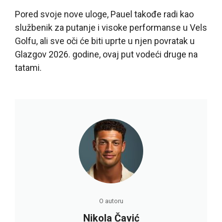
Pored svoje nove uloge, Pauel takođe radi kao
službenik za putanje i visoke performanse u Vels
Golfu, ali sve oči će biti uprte u njen povratak u
Glazgov 2026. godine, ovaj put vodeći druge na
tatami.
O autoru
Nikola Čavić