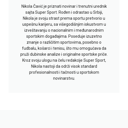
Nikola Čavić je priznati novinar i trenutni urednik
sajta Super Sport. Rođen i odrastao u Srbiji,
Nikola je svoju strast prema sportu pretvorio u
uspešnu karijeru, sa višegodišnjim iskustvom u
izveštavanju o nacionalnim i međunarodnim
sportskim događajima. Poseduje izuzetno
znanje o različitim sportovima, posebno o
fudbalu, košarci i tenisu, što mu omogućava da
pruži dubinske analize i originalne sportske priče.
Kroz svoju ulogu na čelu redakcije Super Sport,
Nikola nastoji da održi visok standard
profesionalnosti i tačnosti u sportskom
novinarstvu.