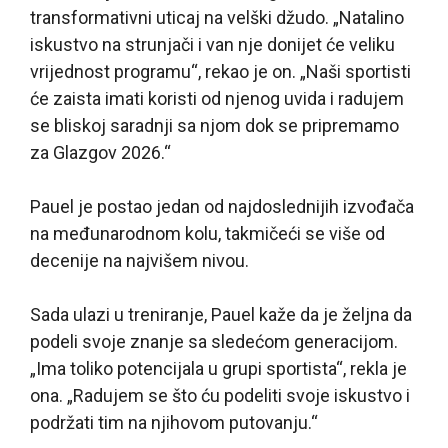
transformativni uticaj na velški džudo. „Natalino
iskustvo na strunjači i van nje donijet će veliku
vrijednost programu“, rekao je on. „Naši sportisti
će zaista imati koristi od njenog uvida i radujem
se bliskoj saradnji sa njom dok se pripremamo
za Glazgov 2026.“
Pauel je postao jedan od najdoslednijih izvođača
na međunarodnom kolu, takmičeći se više od
decenije na najvišem nivou.
Sada ulazi u treniranje, Pauel kaže da je željna da
podeli svoje znanje sa sledećom generacijom.
„Ima toliko potencijala u grupi sportista“, rekla je
ona. „Radujem se što ću podeliti svoje iskustvo i
podržati tim na njihovom putovanju.“