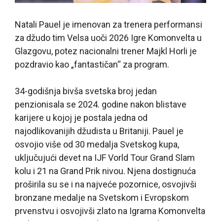
Natali Pauel je imenovan za trenera performansi
za džudo tim Velsa uoči 2026 Igre Komonvelta u
Glazgovu, potez nacionalni trener Majkl Horli je
pozdravio kao „fantastičan“ za program.
34-godišnja bivša svetska broj jedan
penzionisala se 2024. godine nakon blistave
karijere u kojoj je postala jedna od
najodlikovanijih džudista u Britaniji. Pauel je
osvojio više od 30 medalja Svetskog kupa,
uključujući devet na IJF Vorld Tour Grand Slam
kolu i 21 na Grand Prik nivou. Njena dostignuća
proširila su se i na najveće pozornice, osvojivši
bronzane medalje na Svetskom i Evropskom
prvenstvu i osvojivši zlato na Igrama Komonvelta