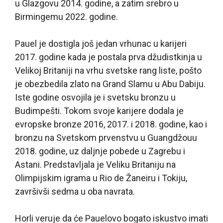
u Glazgovu 2014. godine, a zatim srebro u
Birmingemu 2022. godine.
Pauel je dostigla još jedan vrhunac u karijeri
2017. godine kada je postala prva džudistkinja u
Velikoj Britaniji na vrhu svetske rang liste, pošto
je obezbedila zlato na Grand Slamu u Abu Dabiju.
Iste godine osvojila je i svetsku bronzu u
Budimpešti. Tokom svoje karijere dodala je
evropske bronze 2016, 2017. i 2018. godine, kao i
bronzu na Svetskom prvenstvu u Guangdžouu
2018. godine, uz daljnje pobede u Zagrebu i
Astani. Predstavljala je Veliku Britaniju na
Olimpijskim igrama u Rio de Žaneiru i Tokiju,
završivši sedma u oba navrata.
Horli veruje da će Pauelovo bogato iskustvo imati