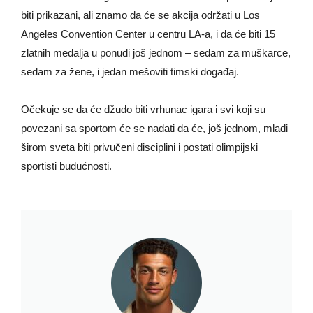
biti prikazani, ali znamo da će se akcija održati u Los
Angeles Convention Center u centru LA-a, i da će biti 15
zlatnih medalja u ponudi još jednom – sedam za muškarce,
sedam za žene, i jedan mešoviti timski događaj.
Očekuje se da će džudo biti vrhunac igara i svi koji su
povezani sa sportom će se nadati da će, još jednom, mladi
širom sveta biti privučeni disciplini i postati olimpijski
sportisti budućnosti.