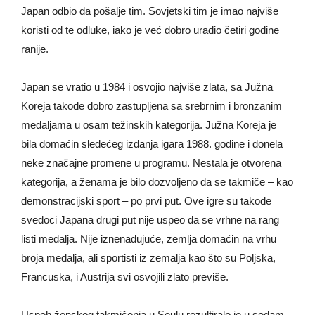
Japan odbio da pošalje tim. Sovjetski tim je imao najviše
koristi od te odluke, iako je već dobro uradio četiri godine
ranije.
Japan se vratio u 1984 i osvojio najviše zlata, sa Južna
Koreja takođe dobro zastupljena sa srebrnim i bronzanim
medaljama u osam težinskih kategorija. Južna Koreja je
bila domaćin sledećeg izdanja igara 1988. godine i donela
neke značajne promene u programu. Nestala je otvorena
kategorija, a ženama je bilo dozvoljeno da se takmiče – kao
demonstracijski sport – po prvi put. Ove igre su takođe
svedoci Japana drugi put nije uspeo da se vrhne na rang
listi medalja. Nije iznenađujuće, zemlja domaćin na vrhu
broja medalja, ali sportisti iz zemalja kao što su Poljska,
Francuska, i Austrija svi osvojili zlato previše.