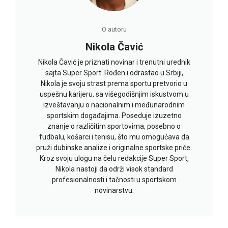
O autoru
Nikola Čavić
Nikola Čavić je priznati novinar i trenutni urednik
sajta Super Sport. Rođen i odrastao u Srbiji,
Nikola je svoju strast prema sportu pretvorio u
uspešnu karijeru, sa višegodišnjim iskustvom u
izveštavanju o nacionalnim i međunarodnim
sportskim događajima. Poseduje izuzetno
znanje o različitim sportovima, posebno o
fudbalu, košarci i tenisu, što mu omogućava da
pruži dubinske analize i originalne sportske priče.
Kroz svoju ulogu na čelu redakcije Super Sport,
Nikola nastoji da održi visok standard
profesionalnosti i tačnosti u sportskom
novinarstvu.