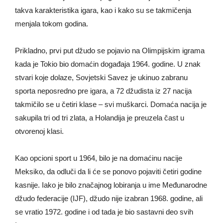
takva karakteristika igara, kao i kako su se takmičenja
menjala tokom godina.
Prikladno, prvi put džudo se pojavio na Olimpijskim igrama
kada je Tokio bio domaćin događaja 1964. godine. U znak
stvari koje dolaze, Sovjetski Savez je ukinuo zabranu
sporta neposredno pre igara, a 72 džudista iz 27 nacija
takmičilo se u četiri klase – svi muškarci. Domaća nacija je
sakupila tri od tri zlata, a Holandija je preuzela čast u
otvorenoj klasi.
Kao opcioni sport u 1964, bilo je na domaćinu nacije
Meksiko, da odluči da li će se ponovo pojaviti četiri godine
kasnije. Iako je bilo značajnog lobiranja u ime Međunarodne
džudo federacije (IJF), džudo nije izabran 1968. godine, ali
se vratio 1972. godine i od tada je bio sastavni deo svih