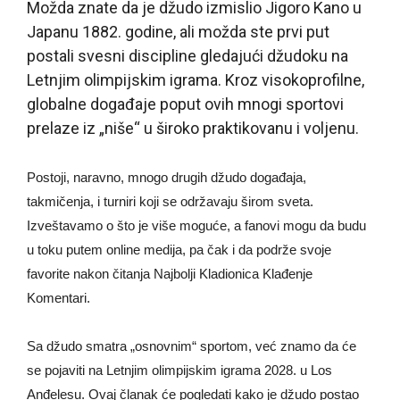
Možda znate da je džudo izmislio Jigoro Kano u
Japanu 1882. godine, ali možda ste prvi put
postali svesni discipline gledajući džudoku na
Letnjim olimpijskim igrama. Kroz visokoprofilne,
globalne događaje poput ovih mnogi sportovi
prelaze iz „niše“ u široko praktikovanu i voljenu.
Postoji, naravno, mnogo drugih džudo događaja,
takmičenja, i turniri koji se održavaju širom sveta.
Izveštavamo o što je više moguće, a fanovi mogu da budu
u toku putem online medija, pa čak i da podrže svoje
favorite nakon čitanja
Najbolji Kladionica Klađenje
Komentari
.
Sa džudo smatra „osnovnim“ sportom, već znamo da će
se pojaviti na Letnjim olimpijskim igrama 2028. u Los
Anđelesu. Ovaj članak će pogledati kako je džudo postao