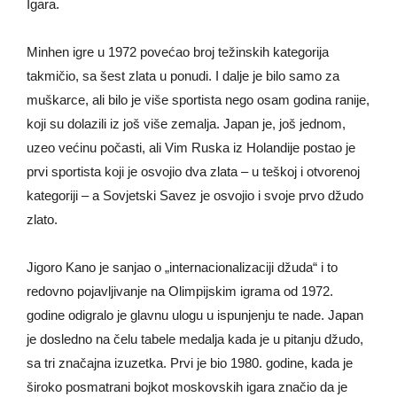
Igara.
Minhen igre u 1972 povećao broj težinskih kategorija
takmičio, sa šest zlata u ponudi. I dalje je bilo samo za
muškarce, ali bilo je više sportista nego osam godina ranije,
koji su dolazili iz još više zemalja. Japan je, još jednom,
uzeo većinu počasti, ali Vim Ruska iz Holandije postao je
prvi sportista koji je osvojio dva zlata – u teškoj i otvorenoj
kategoriji – a Sovjetski Savez je osvojio i svoje prvo džudo
zlato.
Jigoro Kano je sanjao o „internacionalizaciji džuda“ i to
redovno pojavljivanje na Olimpijskim igrama od 1972.
godine odigralo je glavnu ulogu u ispunjenju te nade. Japan
je dosledno na čelu tabele medalja kada je u pitanju džudo,
sa tri značajna izuzetka. Prvi je bio 1980. godine, kada je
široko posmatrani bojkot moskovskih igara značio da je