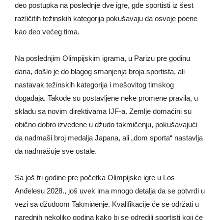
deo postupka na poslednje dve igre, gde sportisti iz šest
različitih težinskih kategorija pokušavaju da osvoje poene
kao deo većeg tima.
Na poslednjim Olimpijskim igrama, u Parizu pre godinu
dana, došlo je do blagog smanjenja broja sportista, ali
nastavak težinskih kategorija i mešovitog timskog
događaja. Takođe su postavljene neke promene pravila, u
skladu sa novim direktivama IJF-a. Zemlje domaćini su
obično dobro izvedene u džudo takmičenju, pokušavajući
da nadmaši broj medalja Japana, ali „dom sporta“ nastavlja
da nadmašuje sve ostale.
Sa još tri godine pre početka
Olimpijske igre u Los
Anđelesu 2028.
, još uvek ima mnogo detalja da se potvrdi u
vezi sa džudoom Takmiиenje. Kvalifikacije će se održati u
narednih nekoliko godina kako bi se odredili sportisti koji će