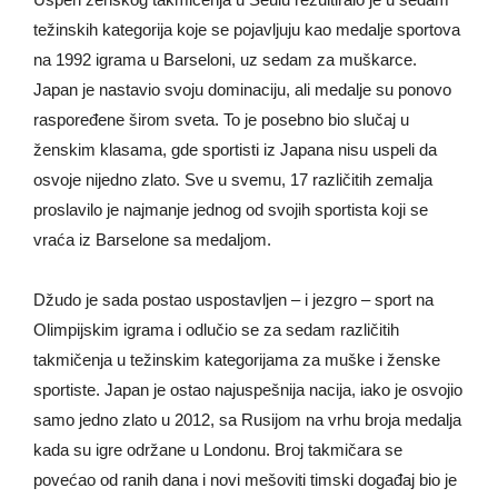
Uspeh ženskog takmičenja u Seulu rezultiralo je u sedam
težinskih kategorija koje se pojavljuju kao medalje sportova
na 1992 igrama u Barseloni, uz sedam za muškarce.
Japan je nastavio svoju dominaciju, ali medalje su ponovo
raspoređene širom sveta. To je posebno bio slučaj u
ženskim klasama, gde sportisti iz Japana nisu uspeli da
osvoje nijedno zlato. Sve u svemu, 17 različitih zemalja
proslavilo je najmanje jednog od svojih sportista koji se
vraća iz Barselone sa medaljom.
Džudo je sada postao uspostavljen – i jezgro – sport na
Olimpijskim igrama i odlučio se za sedam različitih
takmičenja u težinskim kategorijama za muške i ženske
sportiste. Japan je ostao najuspešnija nacija, iako je osvojio
samo jedno zlato u 2012, sa Rusijom na vrhu broja medalja
kada su igre održane u Londonu. Broj takmičara se
povećao od ranih dana i novi mešoviti timski događaj bio je