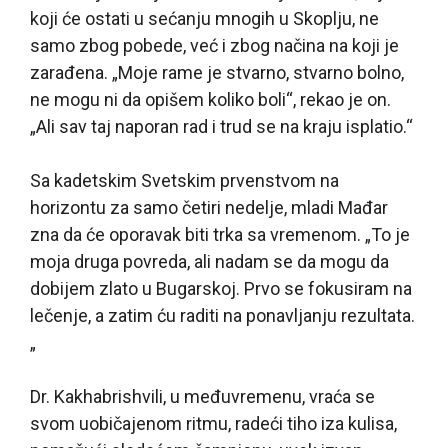
koji će ostati u sećanju mnogih u Skoplju, ne
samo zbog pobede, već i zbog načina na koji je
zarađena. „Moje rame je stvarno, stvarno bolno,
ne mogu ni da opišem koliko boli“, rekao je on.
„Ali sav taj naporan rad i trud se na kraju isplatio.“
Sa kadetskim Svetskim prvenstvom na
horizontu za samo četiri nedelje, mladi Mađar
zna da će oporavak biti trka sa vremenom. „To je
moja druga povreda, ali nadam se da mogu da
dobijem zlato u Bugarskoj. Prvo se fokusiram na
lečenje, a zatim ću raditi na ponavljanju rezultata.
„
Dr. Kakhabrishvili, u međuvremenu, vraća se
svom uobičajenom ritmu, radeći tiho iza kulisa,