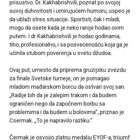
prisustvo. Dr. Kakhabrishvili, poznat po svojoj
suvoj duhovitosti i umirujućem humoru, uspeo je
da ublaži stres situacije. Sportisti, čak i mladi,
mogu da osete kada je neko ranije hodao ovim
putem. I dr Kakhabrishvili je hodao godinama,
tiho, profesionalno, i sa posvećenošću koja ga je
učinila stubom poverenja u svetu džudoa.
Ovaj put, umesto da priprema gruzijsku zvezdu
za finale Svetske turneje, on je pomagao
mladom mađarskom borcu da ostvari svoj san.
„Radije bih da je zalepim trakom i da budem
ograničen nego da započnem borbu sa
problemima i da budem u bolovima“, priznao je
Csermak. „To je napravilo razliku.“
Čermak je osvojio zlatnu medalju EYOF-a, trijumf