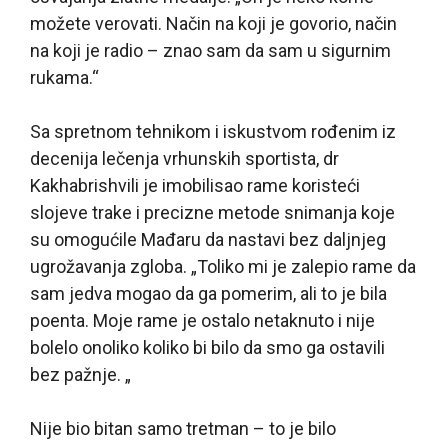
možete verovati. Način na koji je govorio, način
na koji je radio – znao sam da sam u sigurnim
rukama.“
Sa spretnom tehnikom i iskustvom rođenim iz
decenija lečenja vrhunskih sportista, dr
Kakhabrishvili je imobilisao rame koristeći
slojeve trake i precizne metode snimanja koje
su omogućile Mađaru da nastavi bez daljnjeg
ugrožavanja zgloba. „Toliko mi je zalepio rame da
sam jedva mogao da ga pomerim, ali to je bila
poenta. Moje rame je ostalo netaknuto i nije
bolelo onoliko koliko bi bilo da smo ga ostavili
bez pažnje. „
Nije bio bitan samo tretman – to je bilo