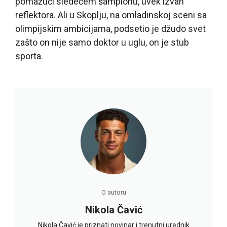
pomažući sledećem šampionu, uvek izvan
reflektora. Ali u Skoplju, na omladinskoj sceni sa
olimpijskim ambicijama, podsetio je džudo svet
zašto on nije samo doktor u uglu, on je stub
sporta.
O autoru
Nikola Čavić
Nikola Čavić je priznati novinar i trenutni urednik