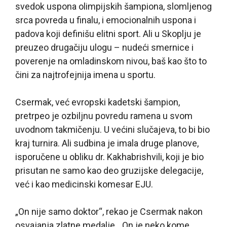
svedok uspona olimpijskih šampiona, slomljenog
srca povreda u finalu, i emocionalnih uspona i
padova koji definišu elitni sport. Ali u Skoplju je
preuzeo drugačiju ulogu – nudeći smernice i
poverenje na omladinskom nivou, baš kao što to
čini za najtrofejnija imena u sportu.
Csermak, već evropski kadetski šampion,
pretrpeo je ozbiljnu povredu ramena u svom
uvodnom takmičenju. U većini slučajeva, to bi bio
kraj turnira. Ali sudbina je imala druge planove,
isporučene u obliku dr. Kakhabrishvili, koji je bio
prisutan ne samo kao deo gruzijske delegacije,
već i kao medicinski komesar EJU.
„On nije samo doktor“, rekao je Csermak nakon
osvajanja zlatne medalje. „On je neko kome