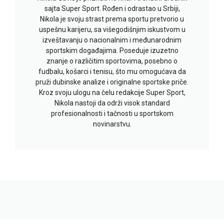
sajta Super Sport. Rođen i odrastao u Srbiji,
Nikola je svoju strast prema sportu pretvorio u
uspešnu karijeru, sa višegodišnjim iskustvom u
izveštavanju o nacionalnim i međunarodnim
sportskim događajima. Poseduje izuzetno
znanje o različitim sportovima, posebno o
fudbalu, košarci i tenisu, što mu omogućava da
pruži dubinske analize i originalne sportske priče.
Kroz svoju ulogu na čelu redakcije Super Sport,
Nikola nastoji da održi visok standard
profesionalnosti i tačnosti u sportskom
novinarstvu.