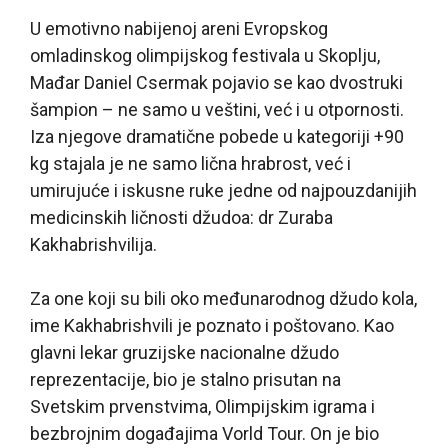
U emotivno nabijenoj areni Evropskog
omladinskog olimpijskog festivala u Skoplju,
Mađar Daniel Csermak pojavio se kao dvostruki
šampion – ne samo u veštini, već i u otpornosti.
Iza njegove dramatične pobede u kategoriji +90
kg stajala je ne samo lična hrabrost, već i
umirujuće i iskusne ruke jedne od najpouzdanijih
medicinskih ličnosti džudoa: dr Zuraba
Kakhabrishvilija.
Za one koji su bili oko međunarodnog džudo kola,
ime Kakhabrishvili je poznato i poštovano. Kao
glavni lekar gruzijske nacionalne džudo
reprezentacije, bio je stalno prisutan na
Svetskim prvenstvima, Olimpijskim igrama i
bezbrojnim događajima Vorld Tour. On je bio