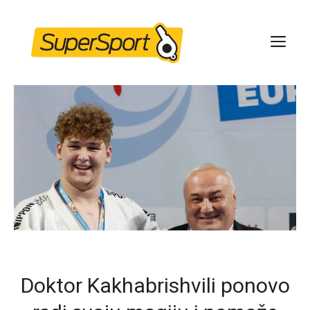
Skip
to
ME
content
Doktor Kakhabrishvili ponovo