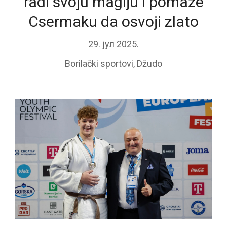
radi svoju magiju i pomaže
Csermaku da osvoji zlato
29. јул 2025.
Borilački sportovi
,
Džudo