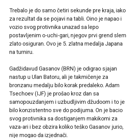
Trebalo je do samo četiri sekunde pre kraja, iako
za rezultat da se pojavi na tabli. Oino je napao i
vozio svog protivnika unazad sa lepo
postavljenim o-uchi-gari, njegov prvi grend slem
zlato osiguran. Ovo je 5. zlatna medalja Japana
na turniru.
Gadžidavud Gasanov (BRN) je odigrao sjajan
nastup u Ulan Batoru, ali je takmičenje za
bronzanu medalju bilo korak predaleko. Adam
Tsechoev (IJF) je prošao kroz dan sa
samopouzdanjem i uzbudljivim džudoom i to je
bilo konzistentno sve do podijuma. On je bacio
svog protivnika sa dostiganjem makikomi za
vaza-ari i bez obzira koliko teško Gasanov jurio,
nije mogao da izjednači.