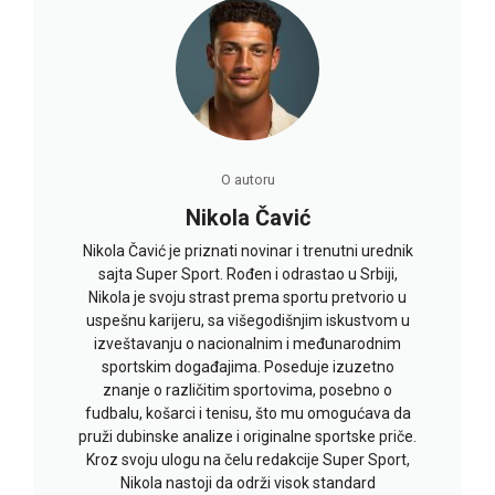
O autoru
Nikola Čavić
Nikola Čavić je priznati novinar i trenutni urednik
sajta Super Sport. Rođen i odrastao u Srbiji,
Nikola je svoju strast prema sportu pretvorio u
uspešnu karijeru, sa višegodišnjim iskustvom u
izveštavanju o nacionalnim i međunarodnim
sportskim događajima. Poseduje izuzetno
znanje o različitim sportovima, posebno o
fudbalu, košarci i tenisu, što mu omogućava da
pruži dubinske analize i originalne sportske priče.
Kroz svoju ulogu na čelu redakcije Super Sport,
Nikola nastoji da održi visok standard