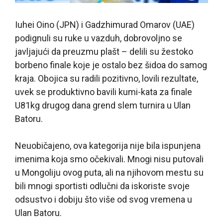
Iuhei Oino (JPN) i Gadzhimurad Omarov (UAE)
podignuli su ruke u vazduh, dobrovoljno se
javljajući da preuzmu plašt – delili su žestoko
borbeno finale koje je ostalo bez šidoa do samog
kraja. Obojica su radili pozitivno, lovili rezultate,
uvek se produktivno bavili kumi-kata za finale
U81kg drugog dana grend slem turnira u Ulan
Batoru.
Neuobičajeno, ova kategorija nije bila ispunjena
imenima koja smo očekivali. Mnogi nisu putovali
u Mongoliju ovog puta, ali na njihovom mestu su
bili mnogi sportisti odlučni da iskoriste svoje
odsustvo i dobiju što više od svog vremena u
Ulan Batoru.