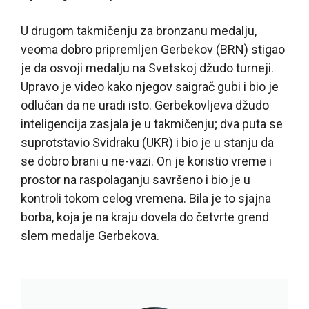
U drugom takmičenju za bronzanu medalju,
veoma dobro pripremljen Gerbekov (BRN) stigao
je da osvoji medalju na Svetskoj džudo turneji.
Upravo je video kako njegov saigrač gubi i bio je
odlučan da ne uradi isto. Gerbekovljeva džudo
inteligencija zasjala je u takmičenju; dva puta se
suprotstavio Svidraku (UKR) i bio je u stanju da
se dobro brani u ne-vazi. On je koristio vreme i
prostor na raspolaganju savršeno i bio je u
kontroli tokom celog vremena. Bila je to sjajna
borba, koja je na kraju dovela do četvrte grend
slem medalje Gerbekova.