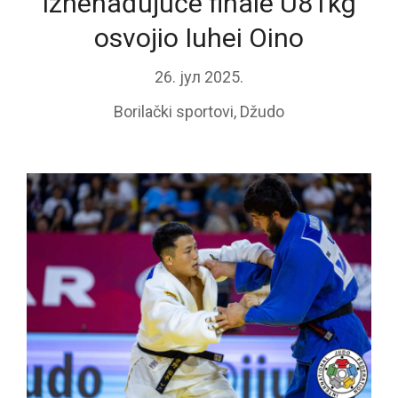
Iznenađujuće finale U81kg
osvojio Iuhei Oino
26. јул 2025.
Borilački sportovi
,
Džudo