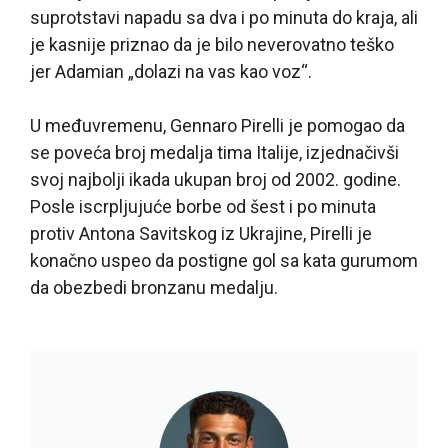
suprotstavi napadu sa dva i po minuta do kraja, ali
je kasnije priznao da je bilo neverovatno teško
jer Adamian „dolazi na vas kao voz“.
U međuvremenu, Gennaro Pirelli je pomogao da
se poveća broj medalja tima Italije, izjednačivši
svoj najbolji ikada ukupan broj od 2002. godine.
Posle iscrpljujuće borbe od šest i po minuta
protiv Antona Savitskog iz Ukrajine, Pirelli je
konačno uspeo da postigne gol sa kata gurumom
da obezbedi bronzanu medalju.