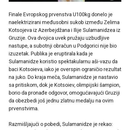
Finale Evropskog prvenstva U100kg donelo je
naelektrizirani međusobni sukob između Zelima
Kotsojeva iz Azerbejdžana i Ilije Sulamanidzea iz
Gruzije. Ova dvojica uvek pružaju uzbudljive
nastupe, a subotnji obračun u Podgorici nije bio
izuzetak. Publika je eruptirala kada je
Sulamanidze koristio spektakularnu aši-vazu da
baci Kotsoieva, iako je overspin ograničio rezultat
na juko. Do kraja meča, Sulamanidze je nastavio
sa pritiskom, dok je Kotsoiev, olimpijski šampion,
borio da pronađe odgovor, omogućavajući Gruziji
da obezbedi još jednu zlatnu medalju na ovim
prvenstvima.
Razmišljajući o pobedi, Sulamanidze je rekao: