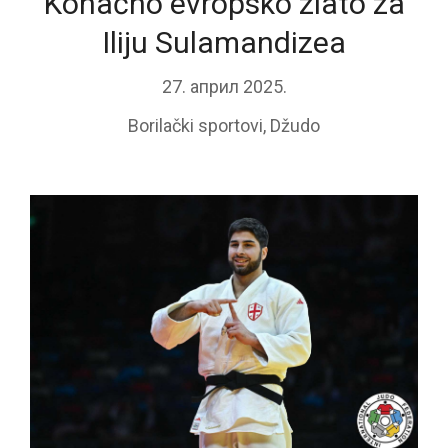
Konačno evropsko zlato za
Iliju Sulamandizea
27. април 2025.
Borilački sportovi
,
Džudo