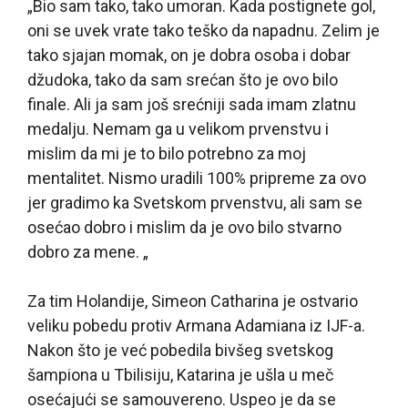
„Bio sam tako, tako umoran. Kada postignete gol,
oni se uvek vrate tako teško da napadnu. Zelim je
tako sjajan momak, on je dobra osoba i dobar
džudoka, tako da sam srećan što je ovo bilo
finale. Ali ja sam još srećniji sada imam zlatnu
medalju. Nemam ga u velikom prvenstvu i
mislim da mi je to bilo potrebno za moj
mentalitet. Nismo uradili 100% pripreme za ovo
jer gradimo ka Svetskom prvenstvu, ali sam se
osećao dobro i mislim da je ovo bilo stvarno
dobro za mene. „
Za tim Holandije, Simeon Catharina je ostvario
veliku pobedu protiv Armana Adamiana iz IJF-a.
Nakon što je već pobedila bivšeg svetskog
šampiona u Tbilisiju, Katarina je ušla u meč
osećajući se samouvereno. Uspeo je da se