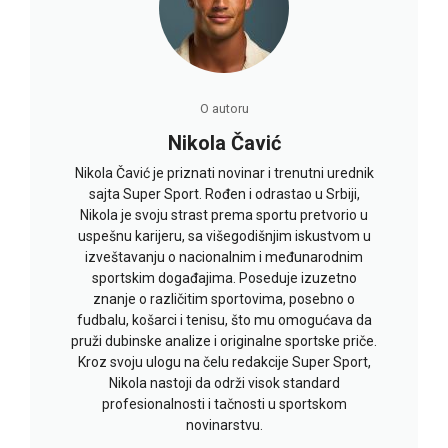
O autoru
Nikola Čavić
Nikola Čavić je priznati novinar i trenutni urednik
sajta Super Sport. Rođen i odrastao u Srbiji,
Nikola je svoju strast prema sportu pretvorio u
uspešnu karijeru, sa višegodišnjim iskustvom u
izveštavanju o nacionalnim i međunarodnim
sportskim događajima. Poseduje izuzetno
znanje o različitim sportovima, posebno o
fudbalu, košarci i tenisu, što mu omogućava da
pruži dubinske analize i originalne sportske priče.
Kroz svoju ulogu na čelu redakcije Super Sport,
Nikola nastoji da održi visok standard
profesionalnosti i tačnosti u sportskom
novinarstvu.