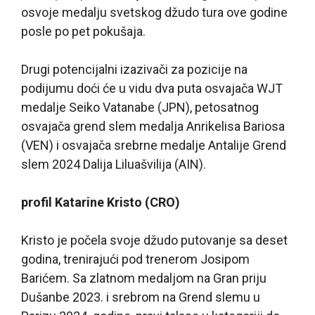
osvoje medalju svetskog džudo tura ove godine
posle po pet pokušaja.
Drugi potencijalni izazivači za pozicije na
podijumu doći će u vidu dva puta osvajača WJT
medalje Seiko Vatanabe (JPN), petosatnog
osvajača grend slem medalja Anrikelisa Bariosa
(VEN) i osvajača srebrne medalje Antalije Grend
slem 2024 Dalija Liluašvilija (AIN).
profil Katarine Kristo (CRO)
Kristo je počela svoje džudo putovanje sa deset
godina, trenirajući pod trenerom Josipom
Barićem. Sa zlatnom medaljom na Gran priju
Dušanbe 2023. i srebrom na Grend slemu u