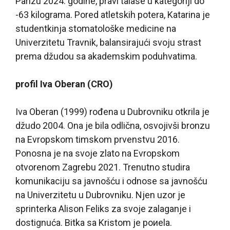
Parizu 2024. godine, pravi talase u kategoriji do
-63 kilograma. Pored atletskih potera, Katarina je
studentkinja stomatološke medicine na
Univerzitetu Travnik, balansirajući svoju strast
prema džudou sa akademskim poduhvatima.
profil Iva Oberan (CRO)
Iva Oberan (1999) rođena u Dubrovniku otkrila je
džudo 2004. Ona je bila odlična, osvojivši bronzu
na Evropskom timskom prvenstvu 2016.
Ponosna je na svoje zlato na Evropskom
otvorenom Zagrebu 2021. Trenutno studira
komunikaciju sa javnošću i odnose sa javnošću
na Univerzitetu u Dubrovniku. Njen uzor je
sprinterka Alison Feliks za svoje zalaganje i
dostignuća. Bitka sa Kristom je poиela.