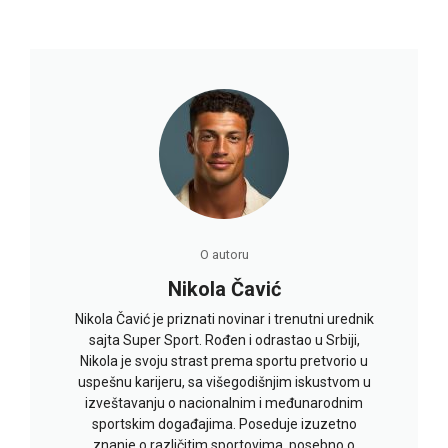
O autoru
Nikola Čavić
Nikola Čavić je priznati novinar i trenutni urednik
sajta Super Sport. Rođen i odrastao u Srbiji,
Nikola je svoju strast prema sportu pretvorio u
uspešnu karijeru, sa višegodišnjim iskustvom u
izveštavanju o nacionalnim i međunarodnim
sportskim događajima. Poseduje izuzetno
znanje o različitim sportovima, posebno o