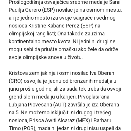
Prošlogodišnja osvajačica srebrne medalje Sarai
Padilja Gerero (ESP) nosilac je na osmom mestu,
ali je jedno mesto iza svoje saigrače i sedmog
nosioca Kristine Kabane Perez (ESP) na
olimpijskoj rang listi; Ona takođe zauzima
kontinentalno mesto kvota. Ni jedni ni drugi ne
mogu sebi da priušte omašku ako žele da održe
svoje olimpijske snove u životu.
Kristova zemljakinja i osmi nosilac Iva Oberan
(CRO) osvojila je jednu od bronzanih medalja u
junu prošle godine, ali za sada tek treba da osvoji
grend slem medalju u karijeri. Prvoplasirana
Lubjana Piovesana (AUT) završila je iza Oberana
na 5. Ne možemo isključiti ni drugog i trećeg
nosioca, Prisca Awiti Alcaraz (MEX) i Barbaru
Timo (POR), mada ni jedan ni drugi nisu uspeli da