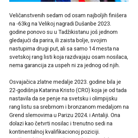
Veličanstvenih sedam od osam najboljih finišera
na -63kg na Velikoj nagradi Dušanbe 2023.
godine ponovo su u Tadžikistanu još jednom
gledajući da parira, ili zaista bolje, svojim
nastupima drugi put, ali sa samo 14 mesta na
svetskoj rang listi koja razdvajaju osam nosilaca,
nema garancija za uspeh ni za jednog od njih.
Osvajačica zlatne medalje 2023. godine bila je
22-godišnja Katarina Kristo (CRO) koja je od tada
nastavila da se penje na svetsku i olimpijsku
rang listu sa srebrnom i bronzanom medaljom na
Grend slemovima u Parizu 2024. i Antaliji. Ona
dolazi kao četvrti nosilac i trenutno sedi na
kontinentalnoj kvalifikacionoj poziciji.