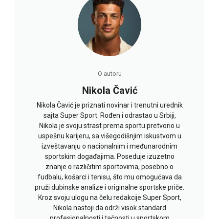
O autoru
Nikola Čavić
Nikola Čavić je priznati novinar i trenutni urednik
sajta Super Sport. Rođen i odrastao u Srbiji,
Nikola je svoju strast prema sportu pretvorio u
uspešnu karijeru, sa višegodišnjim iskustvom u
izveštavanju o nacionalnim i međunarodnim
sportskim događajima. Poseduje izuzetno
znanje o različitim sportovima, posebno o
fudbalu, košarci i tenisu, što mu omogućava da
pruži dubinske analize i originalne sportske priče.
Kroz svoju ulogu na čelu redakcije Super Sport,
Nikola nastoji da održi visok standard
profesionalnosti i tačnosti u sportskom