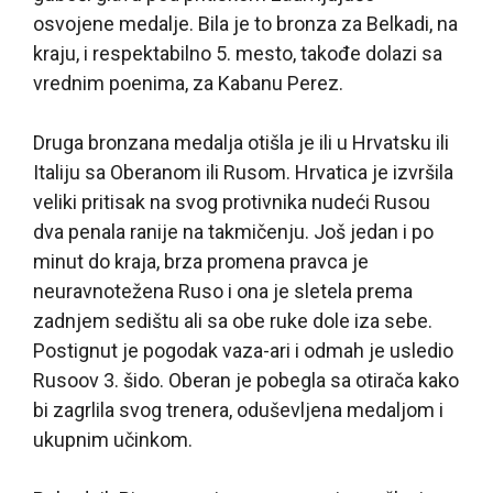
osvojene medalje. Bila je to bronza za Belkadi, na
kraju, i respektabilno 5. mesto, takođe dolazi sa
vrednim poenima, za Kabanu Perez.
Druga bronzana medalja otišla je ili u Hrvatsku ili
Italiju sa Oberanom ili Rusom. Hrvatica je izvršila
veliki pritisak na svog protivnika nudeći Rusou
dva penala ranije na takmičenju. Još jedan i po
minut do kraja, brza promena pravca je
neuravnotežena Ruso i ona je sletela prema
zadnjem sedištu ali sa obe ruke dole iza sebe.
Postignut je pogodak vaza-ari i odmah je usledio
Rusoov 3. šido. Oberan je pobegla sa otirača kako
bi zagrlila svog trenera, oduševljena medaljom i
ukupnim učinkom.