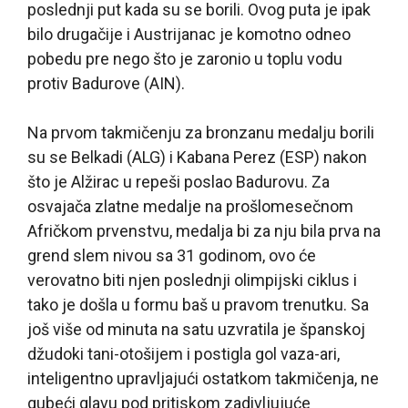
poslednji put kada su se borili. Ovog puta je ipak
bilo drugačije i Austrijanac je komotno odneo
pobedu pre nego što je zaronio u toplu vodu
protiv Badurove (AIN).
Na prvom takmičenju za bronzanu medalju borili
su se Belkadi (ALG) i Kabana Perez (ESP) nakon
što je Alžirac u repeši poslao Badurovu. Za
osvajača zlatne medalje na prošlomesečnom
Afričkom prvenstvu, medalja bi za nju bila prva na
grend slem nivou sa 31 godinom, ovo će
verovatno biti njen poslednji olimpijski ciklus i
tako je došla u formu baš u pravom trenutku. Sa
još više od minuta na satu uzvratila je španskoj
džudoki tani-otošijem i postigla gol vaza-ari,
inteligentno upravljajući ostatkom takmičenja, ne
gubeći glavu pod pritiskom zadivljujuće