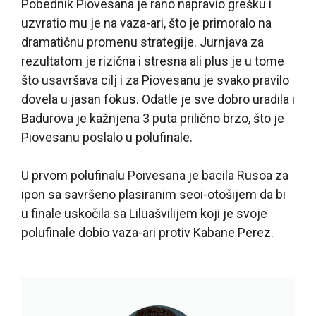
Pobednik Piovesana je rano napravio grešku i
uzvratio mu je na vaza-ari, što je primoralo na
dramatičnu promenu strategije. Jurnjava za
rezultatom je rizična i stresna ali plus je u tome
što usavršava cilj i za Piovesanu je svako pravilo
dovela u jasan fokus. Odatle je sve dobro uradila i
Badurova je kažnjena 3 puta prilično brzo, što je
Piovesanu poslalo u polufinale.
U prvom polufinalu Poivesana je bacila Rusoa za
ipon sa savršeno plasiranim seoi-otošijem da bi
u finale uskočila sa Liluašvilijem koji je svoje
polufinale dobio vaza-ari protiv Kabane Perez.