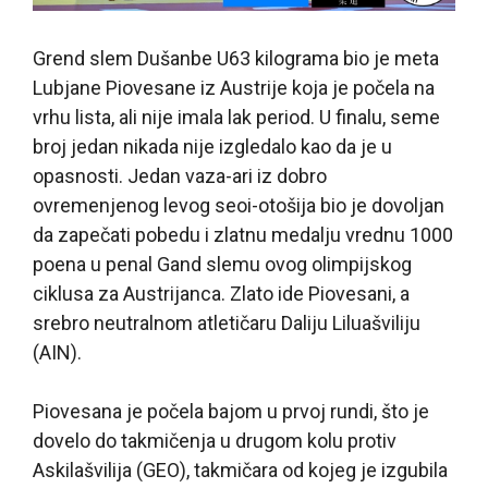
Grend slem Dušanbe U63 kilograma bio je meta
Lubjane Piovesane iz Austrije koja je počela na
vrhu lista, ali nije imala lak period. U finalu, seme
broj jedan nikada nije izgledalo kao da je u
opasnosti. Jedan vaza-ari iz dobro
ovremenjenog levog seoi-otošija bio je dovoljan
da zapečati pobedu i zlatnu medalju vrednu 1000
poena u penal Gand slemu ovog olimpijskog
ciklusa za Austrijanca. Zlato ide Piovesani, a
srebro neutralnom atletičaru Daliju Liluašviliju
(AIN).
Piovesana je počela bajom u prvoj rundi, što je
dovelo do takmičenja u drugom kolu protiv
Askilašvilija (GEO), takmičara od kojeg je izgubila