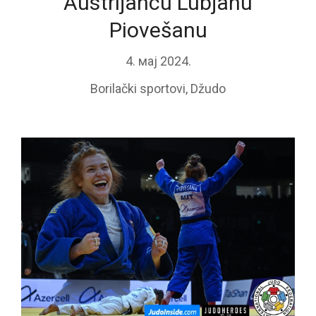
Austrijancu Lubjanu
Piovešanu
4. мај 2024.
Borilački sportovi
,
Džudo