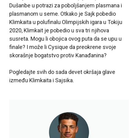
Dušanbe u potrazi za poboljšanjem plasmana i
plasmanom u seme. Otkako je Sajk pobedio
Klimkaita u polufinalu Olimpijskih igara u Tokiju
2020, Klimkait je pobedio u sva tri njihova
susreta. Mogu li obojica ovog puta da se uрu u
finale? I može li Cysique da preokrene svoje
skorašnje bogatstvo protiv Kanađanina?
Pogledajte svih do sada devet okršaja glave
između Klimkaita i Sajsika.