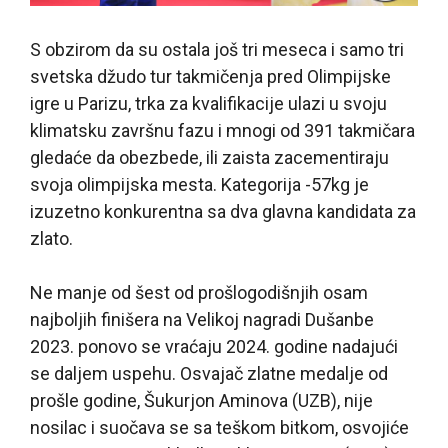
S obzirom da su ostala još tri meseca i samo tri
svetska džudo tur takmičenja pred Olimpijske
igre u Parizu, trka za kvalifikacije ulazi u svoju
klimatsku završnu fazu i mnogi od 391 takmičara
gledaće da obezbede, ili zaista zacementiraju
svoja olimpijska mesta. Kategorija -57kg je
izuzetno konkurentna sa dva glavna kandidata za
zlato.
Ne manje od šest od prošlogodišnjih osam
najboljih finišera na Velikoj nagradi Dušanbe
2023. ponovo se vraćaju 2024. godine nadajući
se daljem uspehu. Osvajač zlatne medalje od
prošle godine, Šukurjon Aminova (UZB), nije
nosilac i suočava se sa teškom bitkom, osvojiće