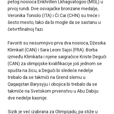
petog nosioca Enkhrillen Lkhagvatogoo (MGL) u
prvoj rundi. Dve osvajačke bronzane medalje,
Veronika Toniolo (ITA) i Ći Cai (CHN) su treće i
šesto mesto, tako da bi mogle da se sastanu u
četvrtfinalnoj fazi.
Favoriti su nesumnjivo prva dva nosioca, Džesika
Klimkait (CAN) i Sara Leoni Sajsi (FRA). Borba
između Klimkaita i njene saigračice Kriste Deguči
(CAN) za olimpijske kvalifikacije još jednom se
spušta na žicu, a Deguči bi sledeće nedelje
trebalo da se takmiči na Grend slemu u
Qaqaqstan Barysyju i obojica bi trebalo da se
takmiče na Svetskom prvenstvu u Abu Dabiju
dve nedelje kasnije.
Sizik je već izabrana za Olimpijadu, pa stiže u