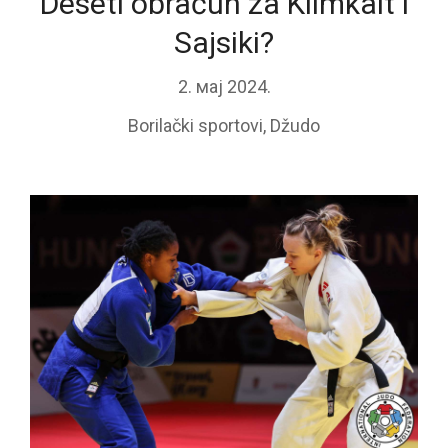
Deseti obračun za Klimkait i
Sajsiki?
2. мај 2024.
Borilački sportovi
,
Džudo