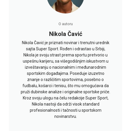
O autoru
Nikola Čavić
Nikola Čavić je priznati novinar i trenutni urednik
sajta Super Sport. Rođen i odrastao u Srbiji,
Nikola je svoju strast prema sportu pretvorio u
uspešnu karijeru, sa višegodišnjim iskustvom u
izveštavanju o nacionalnim i međunarodnim
sportskim događajima. Poseduje izuzetno
znanje o različitim sportovima, posebno o
fudbalu, košarci i tenisu, što mu omogućava da
pruži dubinske analize i originalne sportske priče.
Kroz svoju ulogu na čelu redakcije Super Sport,
Nikola nastoji da održi visok standard
profesionalnosti i tačnosti u sportskom
novinarstvu.