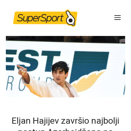
Skip
to
ME
content
Eljan Hajijev završio najbolji