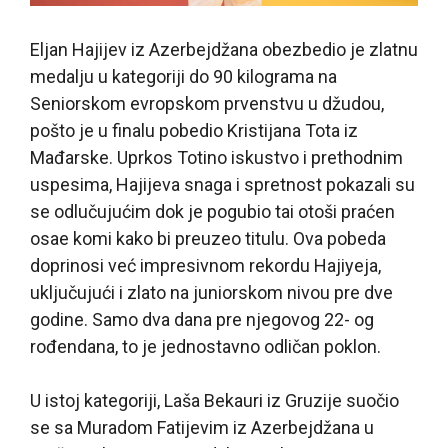
Eljan Hajijev iz Azerbejdžana obezbedio je zlatnu
medalju u kategoriji do 90 kilograma na
Seniorskom evropskom prvenstvu u džudou,
pošto je u finalu pobedio Kristijana Tota iz
Mađarske. Uprkos Totino iskustvo i prethodnim
uspesima, Hajijeva snaga i spretnost pokazali su
se odlučujućim dok je pogubio tai otoši praćen
osae komi kako bi preuzeo titulu. Ova pobeda
doprinosi već impresivnom rekordu Hajiyeja,
uključujući i zlato na juniorskom nivou pre dve
godine. Samo dva dana pre njegovog 22- og
rođendana, to je jednostavno odličan poklon.
U istoj kategoriji, Laša Bekauri iz Gruzije suočio
se sa Muradom Fatijevim iz Azerbejdžana u