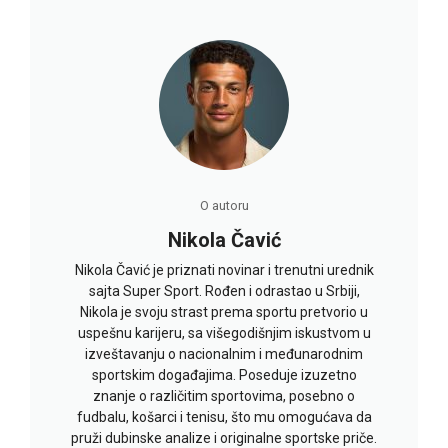
O autoru
Nikola Čavić
Nikola Čavić je priznati novinar i trenutni urednik
sajta Super Sport. Rođen i odrastao u Srbiji,
Nikola je svoju strast prema sportu pretvorio u
uspešnu karijeru, sa višegodišnjim iskustvom u
izveštavanju o nacionalnim i međunarodnim
sportskim događajima. Poseduje izuzetno
znanje o različitim sportovima, posebno o
fudbalu, košarci i tenisu, što mu omogućava da
pruži dubinske analize i originalne sportske priče.