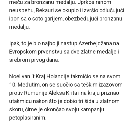
meču za bronzanu medalju. Uprkos ranom
neuspehu, Bekauri se okupio i izvršio odlučujući
ipon sa o soto garijem, obezbeđujući bronzanu
medalju.
Ipak, to je bio najbolji nastup Azerbejdžana na
Evropskom prvenstvu sa dve zlatne medalje i
srebrom prvog dana.
Noel van ‘t Kraj Holandije takmičio se na svom
10. Međutim, on se suočio sa teškim izazovom
protiv Rumunije Aleksa Krita i na kraju priznao
utakmicu nakon što je dobio tri šida u zlatnom
skoru, čime je okončao svoju kampanju
petoplasiranim.