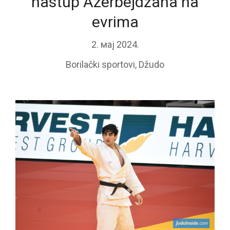
nastup Azerbejdžana na
evrima
2. мај 2024.
Borilački sportovi
,
Džudo