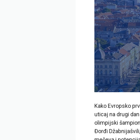
Kako Evropsko prve
uticaj na drugi dan
olimpijski šampion
Đorđi Džabnijašvil
mečeva i potencij