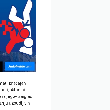
imati značajan
auri, aktuelni
 i njegov saigrač
anju uzbudljivih