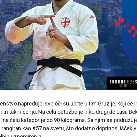
nstvo napreduje, sve oči su uprte u tim Gruzije, koji će 
 i tri takmičenja. Na čelu optužbe je niko drugi do Laša Bek
, na čelu kategorije do 90 kilograma. Sa njim se pridružuje
i, rangiran kao #57 na svetu, što dodatno doprinosi iščekiv
alnih uznemirenja.