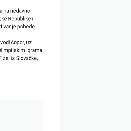
upa na nedavno
ške Republike i
eđivanje pobede.
vodi čopor, uz
Olimpijskim igrama
izel iz Slovačke,