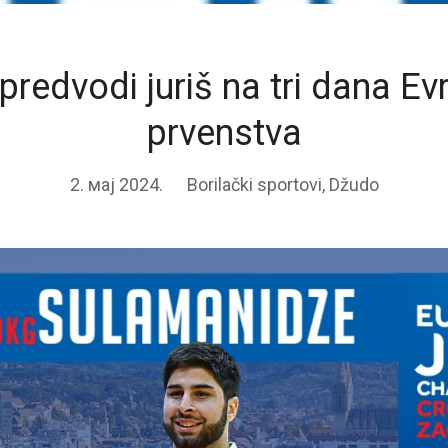
 predvodi juriš na tri dana E
prvenstva
2. мај 2024.
Borilački sportovi
,
Džudo