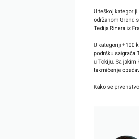
U teškoj kategoriji
održanom Grend sle
Tedija Rinera iz F
U kategoriji +100 
podršku saigrača 
u Tokiju. Sa jakim 
takmičenje obećav
Kako se prvenstvo o