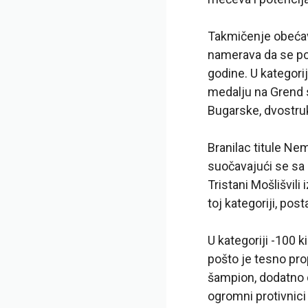
Takmičenje obećava
namerava da se po
godine. U kategorij
medalju na Grend s
Bugarske, dvostruk
Branilac titule Ne
suočavajući se sa 
Tristani Mošlišvili
toj kategoriji, pos
U kategoriji -100 k
pošto je tesno pro
šampion, dodatno d
ogromni protivnici 