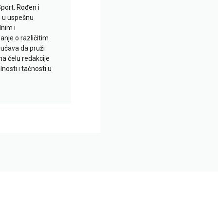
Sport. Rođen i
io u uspešnu
lnim i
je o različitim
gućava da pruži
na čelu redakcije
nosti i tačnosti u