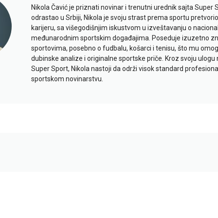
Nikola Čavić je priznati novinar i trenutni urednik sajta Super 
odrastao u Srbiji, Nikola je svoju strast prema sportu pretvor
karijeru, sa višegodišnjim iskustvom u izveštavanju o naciona
međunarodnim sportskim događajima. Poseduje izuzetno znan
sportovima, posebno o fudbalu, košarci i tenisu, što mu omo
dubinske analize i originalne sportske priče. Kroz svoju ulogu 
Super Sport, Nikola nastoji da održi visok standard profesional
sportskom novinarstvu.