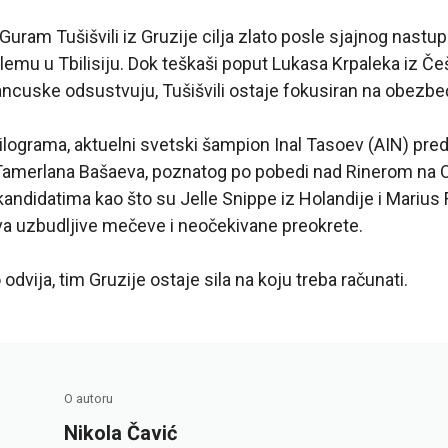
 Guram Tušišvili iz Gruzije cilja zlato posle sjajnog nast
mu u Tbilisiju. Dok teškaši poput Lukasa Krpaleka iz Če
rancuske odsustvuju, Tušišvili ostaje fokusiran na obezb
kilograma, aktuelni svetski šampion Inal Tasoev (AIN) pred
Tamerlana Bašaeva, poznatog po pobedi nad Rinerom na 
kandidatima kao što su Jelle Snippe iz Holandije i Marius F
a uzbudljive mečeve i neočekivane preokrete.
dvija, tim Gruzije ostaje sila na koju treba računati.
O autoru
Nikola Čavić