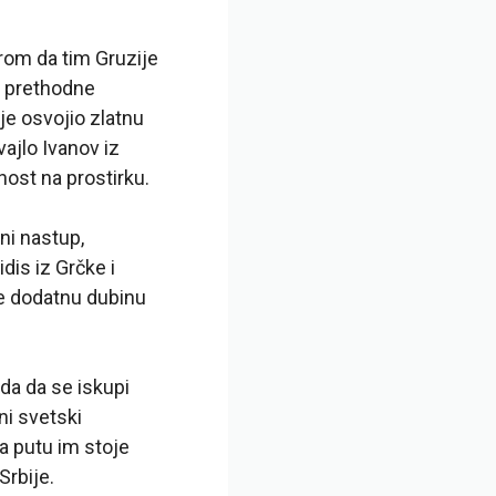
rom da tim Gruzije
e prethodne
 je osvojio zlatnu
ajlo Ivanov iz
nost na prostirku.
ni nastup,
is iz Grčke i
aje dodatnu dubinu
eda da se iskupi
ni svetski
a putu im stoje
Srbije.