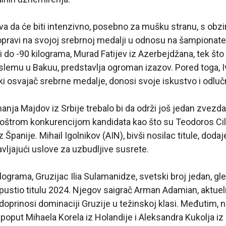
 da će biti intenzivno, posebno za mušku stranu, s obzi
pravi na svojoj srebrnoj medalji u odnosu na šampionat
i do -90 kilograma, Murad Fatijev iz Azerbejdžana, tek što
lemu u Bakuu, predstavlja ogroman izazov. Pored toga, Iv
i osvajač srebrne medalje, donosi svoje iskustvo i odluč
manja Majdov iz Srbije trebalo bi da održi još jedan zvezda
oštrom konkurencijom kandidata kao što su Teodoros Cilid
 iz Španije. Mihail Igolnikov (AIN), bivši nosilac titule, dod
tavljajući uslove za uzbudljive susrete.
ilograma, Gruzijac Ilia Sulamanidze, svetski broj jedan, gl
pustio titulu 2024. Njegov saigrač Arman Adamian, aktuel
oprinosi dominaciji Gruzije u težinskoj klasi. Međutim, n
poput Mihaela Korela iz Holandije i Aleksandra Kukolja iz 