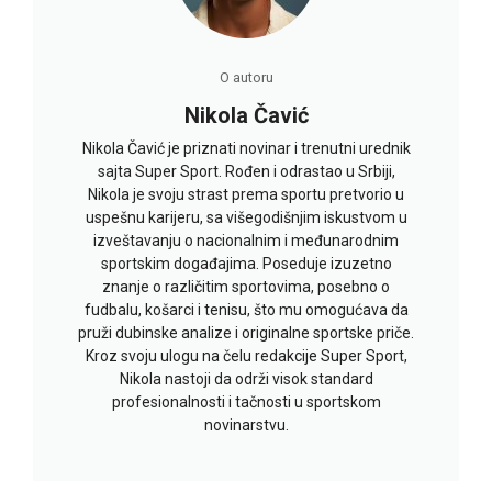
O autoru
Nikola Čavić
Nikola Čavić je priznati novinar i trenutni urednik
sajta Super Sport. Rođen i odrastao u Srbiji,
Nikola je svoju strast prema sportu pretvorio u
uspešnu karijeru, sa višegodišnjim iskustvom u
izveštavanju o nacionalnim i međunarodnim
sportskim događajima. Poseduje izuzetno
znanje o različitim sportovima, posebno o
fudbalu, košarci i tenisu, što mu omogućava da
pruži dubinske analize i originalne sportske priče.
Kroz svoju ulogu na čelu redakcije Super Sport,
Nikola nastoji da održi visok standard
profesionalnosti i tačnosti u sportskom
novinarstvu.