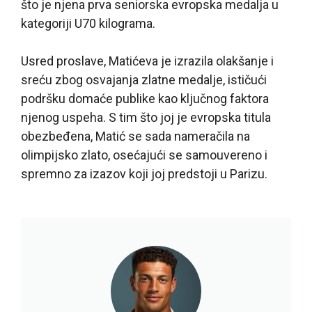
što je njena prva seniorska evropska medalja u
kategoriji U70 kilograma.
Usred proslave, Matićeva je izrazila olakšanje i
sreću zbog osvajanja zlatne medalje, ističući
podršku domaće publike kao ključnog faktora
njenog uspeha. S tim što joj je evropska titula
obezbeđena, Matić se sada nameračila na
olimpijsko zlato, osećajući se samouvereno i
spremno za izazov koji joj predstoji u Parizu.