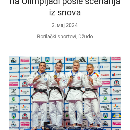
na Olimpijadi posle scenarija
iz snova
2. мај 2024.
Borilački sportovi
,
Džudo