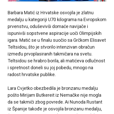
Barbara Matić iz Hrvatske osvojila je zlatnu
medalju u kategoriji U70 kilograma na Evropskom
prvenstvu, oduševivši domaće navijače i
ispunivši sopstvene aspiracije uoči Olimpijskih
igara. Matić se u finalu suočio sa Grčkom Elisavet
Teltsidou, što je stvorilo intenzivan obračun
između prvoplasiranih takmičara na svetu.
Teltsidou se hrabro borila, ali matićeva odlučnost
i spretnost doneli su joj pobedu, mnogo na
radost hrvatske publike.
Lara Cvjetko obezbedila je bronzanu medalju
pošto Mirijam Butkereit iz Nemačke nije mogla
da se takmiči zbog povrede. Ai Nunoda Rustant
iz Španije takođe je osvojila bronzanu medalju,