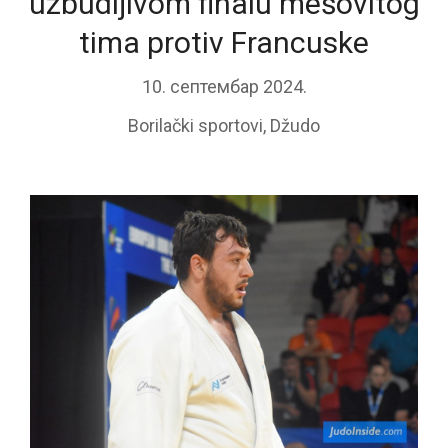
uzbudljivom finalu mešovitog
tima protiv Francuske
10. септембар 2024.
Borilački sportovi
,
Džudo