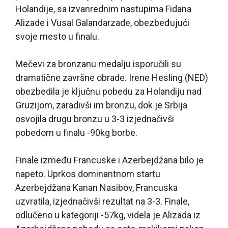
Holandije, sa izvanrednim nastupima Fidana
Alizade i Vusal Galandarzade, obezbeđujući
svoje mesto u finalu.
Mečevi za bronzanu medalju isporučili su
dramatične završne obrade. Irene Hesling (NED)
obezbedila je ključnu pobedu za Holandiju nad
Gruzijom, zaradivši im bronzu, dok je Srbija
osvojila drugu bronzu u 3-3 izjednačivši
pobedom u finalu -90kg borbe.
Finale između Francuske i Azerbejdžana bilo je
napeto. Uprkos dominantnom startu
Azerbejdžana Kanan Nasibov, Francuska
uzvratila, izjednačivši rezultat na 3-3. Finale,
odlučeno u kategoriji -57kg, videla je Alizada iz