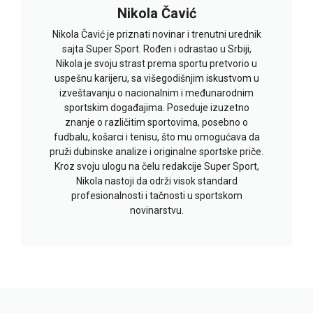
Nikola Čavić
Nikola Čavić je priznati novinar i trenutni urednik
sajta Super Sport. Rođen i odrastao u Srbiji,
Nikola je svoju strast prema sportu pretvorio u
uspešnu karijeru, sa višegodišnjim iskustvom u
izveštavanju o nacionalnim i međunarodnim
sportskim događajima. Poseduje izuzetno
znanje o različitim sportovima, posebno o
fudbalu, košarci i tenisu, što mu omogućava da
pruži dubinske analize i originalne sportske priče.
Kroz svoju ulogu na čelu redakcije Super Sport,
Nikola nastoji da održi visok standard
profesionalnosti i tačnosti u sportskom
novinarstvu.