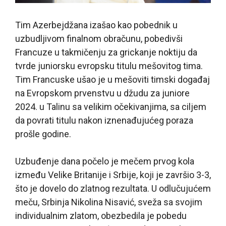
Tim Azerbejdžana izašao kao pobednik u
uzbudljivom finalnom obračunu, pobedivši
Francuze u takmičenju za grickanje noktiju da
tvrde juniorsku evropsku titulu mešovitog tima.
Tim Francuske ušao je u mešoviti timski događaj
na Evropskom prvenstvu u džudu za juniore
2024. u Talinu sa velikim očekivanjima, sa ciljem
da povrati titulu nakon iznenađujućeg poraza
prošle godine.
Uzbuđenje dana počelo je mečem prvog kola
između Velike Britanije i Srbije, koji je završio 3-3,
što je dovelo do zlatnog rezultata. U odlučujućem
meču, Srbinja Nikolina Nisavić, sveža sa svojim
individualnim zlatom, obezbedila je pobedu