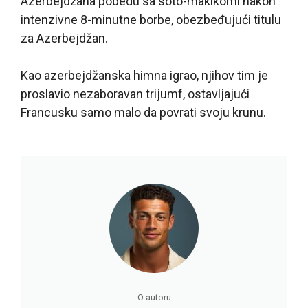
Azerbejdžana pobedu sa soto-makikomi nakon
intenzivne 8-minutne borbe, obezbeđujući titulu
za Azerbejdžan.
Kao azerbejdžanska himna igrao, njihov tim je
proslavio nezaboravan trijumf, ostavljajući
Francusku samo malo da povrati svoju krunu.
O autoru