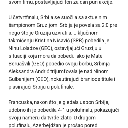
svom timu, postavljajući ton za dan pun akcije.
U četvrtfinalu, Srbija se suočila sa aktuelnim
šampionom Gruzijom. Srbija je povela sa 2:0 pre
nego što je Gruzija uzvratila. U ključnom
takmičenju Kristina Nisavić (SRB) pobedila je
Ninu Loladze (GEO), ostavljajući Gruziju u
situaciji koja mora da pobedi. Iako je Mate
Beruašvili (GEO) pobedio svoju borbu, Srbinja
Aleksandra Andrić trijumfovala je nad Ninom
Gulbanijem (GEO), nokautirajući branioce titule i
plasirajući Srbiju u polufinale.
Francuska, nakon što je gledala uspon Srbije,
udobno ih je pobedila 4-1 u polufinalu, pokazujući
svoju nameru da tvrde zlato. U drugom
polufinalu, Azerbejdžan je prošao pored