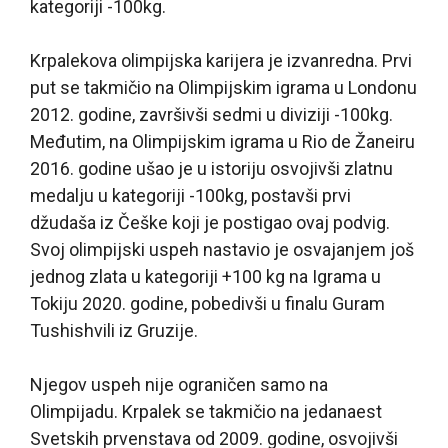
kategoriji -100kg.
Krpalekova olimpijska karijera je izvanredna. Prvi
put se takmičio na Olimpijskim igrama u Londonu
2012. godine, završivši sedmi u diviziji -100kg.
Međutim, na Olimpijskim igrama u Rio de Žaneiru
2016. godine ušao je u istoriju osvojivši zlatnu
medalju u kategoriji -100kg, postavši prvi
džudaša iz Češke koji je postigao ovaj podvig.
Svoj olimpijski uspeh nastavio je osvajanjem još
jednog zlata u kategoriji +100 kg na Igrama u
Tokiju 2020. godine, pobedivši u finalu Guram
Tushishvili iz Gruzije.
Njegov uspeh nije ograničen samo na
Olimpijadu. Krpalek se takmičio na jedanaest
Svetskih prvenstava od 2009. godine, osvojivši