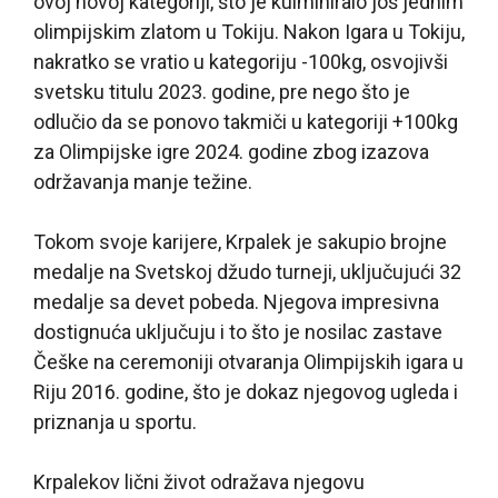
ovoj novoj kategoriji, što je kulminiralo još jednim
olimpijskim zlatom u Tokiju. Nakon Igara u Tokiju,
nakratko se vratio u kategoriju -100kg, osvojivši
svetsku titulu 2023. godine, pre nego što je
odlučio da se ponovo takmiči u kategoriji +100kg
za Olimpijske igre 2024. godine zbog izazova
održavanja manje težine.
Tokom svoje karijere, Krpalek je sakupio brojne
medalje na Svetskoj džudo turneji, uključujući 32
medalje sa devet pobeda. Njegova impresivna
dostignuća uključuju i to što je nosilac zastave
Češke na ceremoniji otvaranja Olimpijskih igara u
Riju 2016. godine, što je dokaz njegovog ugleda i
priznanja u sportu.
Krpalekov lični život odražava njegovu