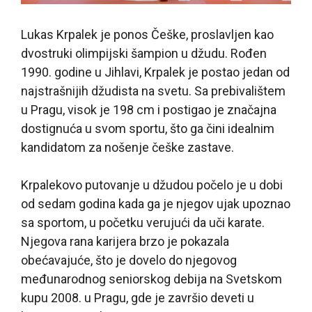
Lukas Krpalek je ponos Češke, proslavljen kao
dvostruki olimpijski šampion u džudu. Rođen
1990. godine u Jihlavi, Krpalek je postao jedan od
najstrašnijih džudista na svetu. Sa prebivalištem
u Pragu, visok je 198 cm i postigao je značajna
dostignuća u svom sportu, što ga čini idealnim
kandidatom za nošenje češke zastave.
Krpalekovo putovanje u džudou počelo je u dobi
od sedam godina kada ga je njegov ujak upoznao
sa sportom, u početku verujući da uči karate.
Njegova rana karijera brzo je pokazala
obećavajuće, što je dovelo do njegovog
međunarodnog seniorskog debija na Svetskom
kupu 2008. u Pragu, gde je završio deveti u