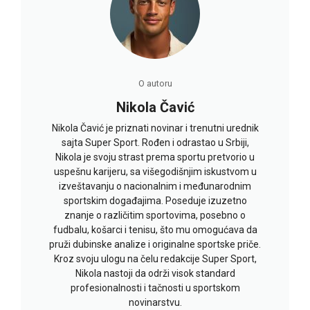
O autoru
Nikola Čavić
Nikola Čavić je priznati novinar i trenutni urednik
sajta Super Sport. Rođen i odrastao u Srbiji,
Nikola je svoju strast prema sportu pretvorio u
uspešnu karijeru, sa višegodišnjim iskustvom u
izveštavanju o nacionalnim i međunarodnim
sportskim događajima. Poseduje izuzetno
znanje o različitim sportovima, posebno o
fudbalu, košarci i tenisu, što mu omogućava da
pruži dubinske analize i originalne sportske priče.
Kroz svoju ulogu na čelu redakcije Super Sport,
Nikola nastoji da održi visok standard
profesionalnosti i tačnosti u sportskom
novinarstvu.