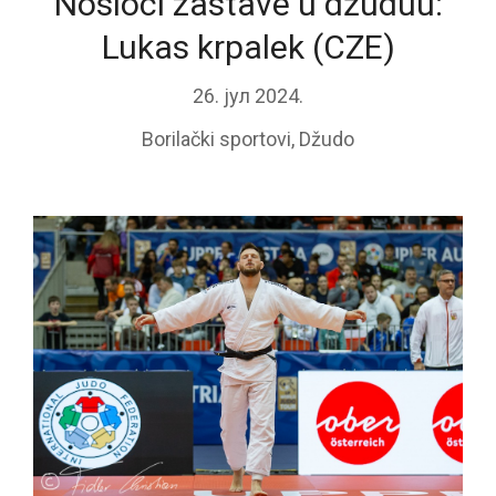
Nosioci zastave u džuduu:
Lukas krpalek (CZE)
26. јул 2024.
Borilački sportovi
,
Džudo