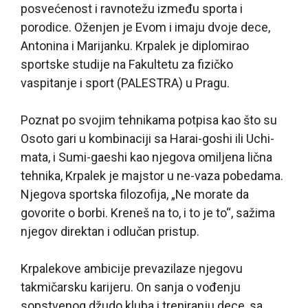
posvećenost i ravnotežu između sporta i
porodice. Oženjen je Evom i imaju dvoje dece,
Antonina i Marijanku. Krpalek je diplomirao
sportske studije na Fakultetu za fizičko
vaspitanje i sport (PALESTRA) u Pragu.
Poznat po svojim tehnikama potpisa kao što su
Osoto gari u kombinaciji sa Harai-goshi ili Uchi-
mata, i Sumi-gaeshi kao njegova omiljena lična
tehnika, Krpalek je majstor u ne-vaza pobedama.
Njegova sportska filozofija, „Ne morate da
govorite o borbi. Kreneš na to, i to je to“, sažima
njegov direktan i odlučan pristup.
Krpalekove ambicije prevazilaze njegovu
takmičarsku karijeru. On sanja o vođenju
sopstvenog džudo kluba i treniranju dece, sa