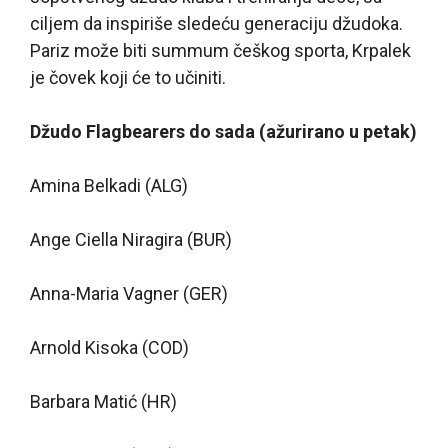
ciljem da inspiriše sledeću generaciju džudoka.
Pariz može biti summum češkog sporta, Krpalek
je čovek koji će to učiniti.
Džudo Flagbearers do sada (ažurirano u petak)
Amina Belkadi (ALG)
Ange Ciella Niragira (BUR)
Anna-Maria Vagner (GER)
Arnold Kisoka (COD)
Barbara Matić (HR)