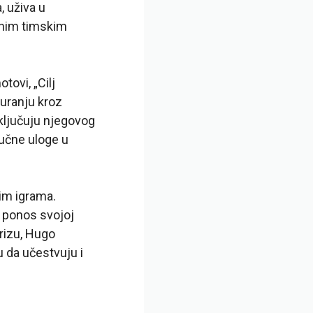
, uživa u
znim timskim
tovi, „Cilj
guranju kroz
uključuju njegovog
ljučne uloge u
im igrama.
 ponos svojoj
arizu, Hugo
u da učestvuju i