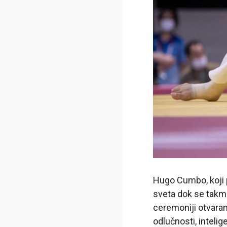
Hugo Cumbo, koji 
sveta dok se takmi
ceremoniji otvaran
odlučnosti, intelig