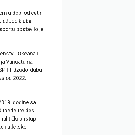
 u dobi od četiri
ju džudo kluba
sportu postavilo je
venstvu Okeana u
lja Vanuatu na
ASPTT džudo klubu
as od 2022.
 2019. godine sa
 Superieure des
litički pristup
 i atletske