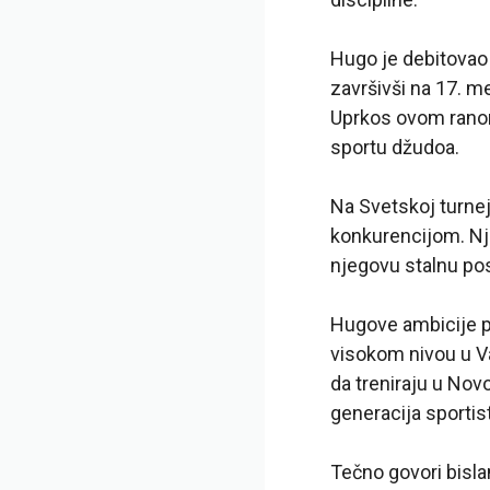
Hugo je debitovao 
završivši na 17. m
Uprkos ovom ranom
sportu džudoa.
Na Svetskoj turnej
konkurencijom. Nj
njegovu stalnu pos
Hugove ambicije pr
visokom nivou u V
da treniraju u Nov
generacija sporti
Tečno govori bisla