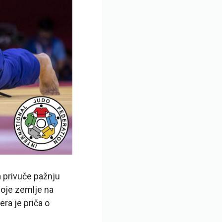
 privuče pažnju
voje zemlje na
ra je priča o