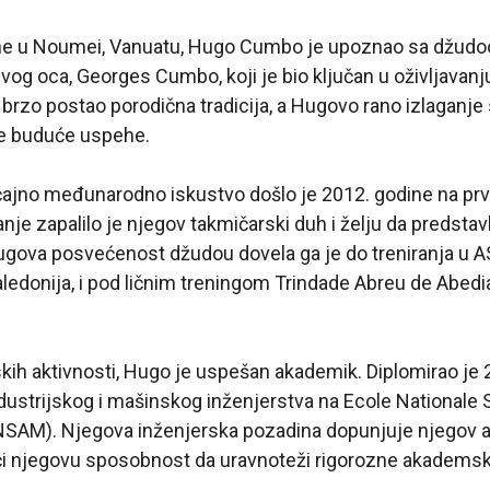
e u Noumei, Vanuatu, Hugo Cumbo je upoznao sa džudoom
vog oca, Georges Cumbo, koji je bio ključan u oživljavan
e brzo postao porodična tradicija, a Hugovo rano izlaganje 
e buduće uspehe.
ajno međunarodno iskustvo došlo je 2012. godine na pr
anje zapalilo je njegov takmičarski duh i želju da predstav
Hugova posvećenost džudou dovela ga je do treniranja u 
edonija, i pod ličnim treningom Trindade Abreu de Abedi
skih aktivnosti, Hugo je uspešan akademik. Diplomirao je
dustrijskog i mašinskog inženjerstva na Ecole Nationale
NSAM). Njegova inženjerska pozadina dopunjuje njegov ana
i njegovu sposobnost da uravnoteži rigorozne akademske