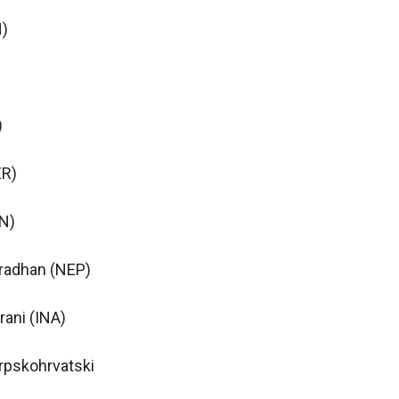
)
)
ER)
UN)
radhan (NEP)
ani (INA)
srpskohrvatski