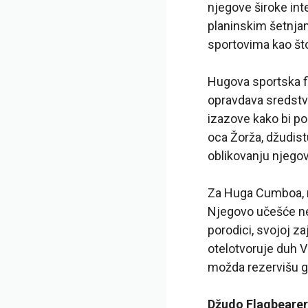
njegove široke inte
planinskim šetnja
sportovima kao što
Hugova sportska fil
opravdava sredstva
izazove kako bi pos
oca Žorža, džudistu
oblikovanju njego
Za Huga Cumboa, n
Njegovo učešće ne
porodici, svojoj za
otelotvoruje duh V
možda rezervišu g
Džudo Flagbearer