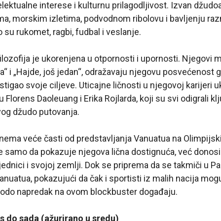
lektualne interese i kulturnu prilagodljivost. Izvan džudoa
ma, morskim izletima, podvodnom ribolovu i bavljenju ra
 su rukomet, ragbi, fudbal i veslanje.
ozofija je ukorenjena u otpornosti i upornosti. Njegovi mo
“ i „Hajde, još jedan“, odražavaju njegovu posvećenost 
tigao svoje ciljeve. Uticajne ličnosti u njegovoj karijeri 
 Florens Daoleuang i Erika Rojlarda, koji su svi odigrali k
vog džudo putovanja.
ema veće časti od predstavljanja Vanuatua na Olimpijsk
 samo da pokazuje njegova lična dostignuća, već donosi
jednici i svojoj zemlji. Dok se priprema da se takmiči u P
anuatua, pokazujući da čak i sportisti iz malih nacija mog
odo napredak na ovom blockbuster događaju.
s do sada (ažurirano u sredu)