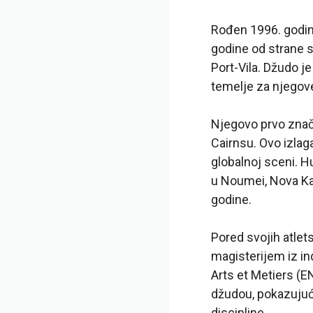
Rođen 1996. godin
godine od strane s
Port-Vila. Džudo j
temelje za njegov
Njegovo prvo znač
Cairnsu. Ovo izlag
globalnoj sceni. 
u Noumei, Nova Kal
godine.
Pored svojih atlet
magisterijem iz in
Arts et Metiers (E
džudou, pokazujuć
discipline.