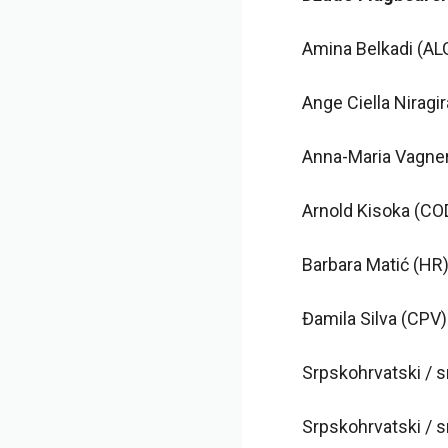
Amina Belkadi (AL
Ange Ciella Niragi
Anna-Maria Vagne
Arnold Kisoka (CO
Barbara Matić (HR
Đamila Silva (CPV)
Srpskohrvatski / 
Srpskohrvatski / 