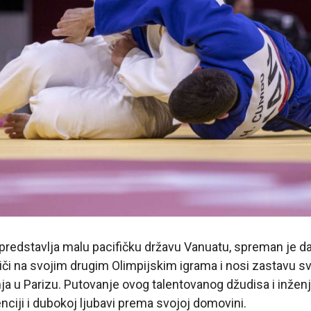
predstavlja malu pacifičku državu Vanuatu, spreman je da
či na svojim drugim Olimpijskim igrama i nosi zastavu s
ja u Parizu. Putovanje ovog talentovanog džudisa i inženje
enciji i dubokoj ljubavi prema svojoj domovini.