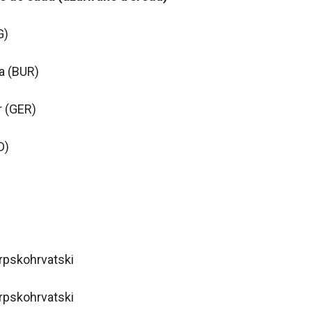
G)
ra (BUR)
r (GER)
D)
)
srpskohrvatski
srpskohrvatski