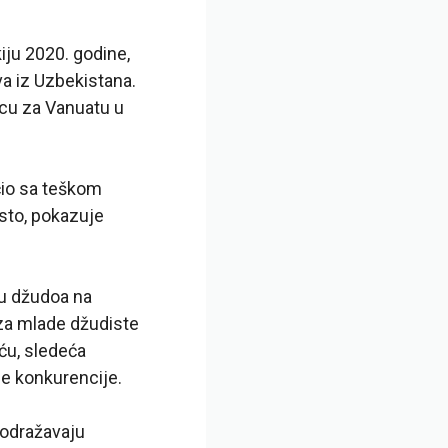
iju 2020. godine,
a iz Uzbekistana.
icu za Vanuatu u
očio sa teškom
sto, pokazuje
ju džudoa na
 za mlade džudiste
šću, sledeća
e konkurencije.
 odražavaju