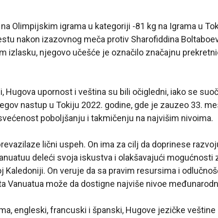
na Olimpijskim igrama u kategoriji -81 kg na Igrama u Tok
estu nakon izazovnog meča protiv Sharofiddina Boltaboev
 izlasku, njegovo učešće je označilo značajnu prekretn
i, Hugova upornost i veština su bili očigledni, iako se su
egov nastup u Tokiju 2022. godine, gde je zauzeo 33. me
većenost poboljšanju i takmičenju na najvišim nivoima.
evazilaze lični uspeh. On ima za cilj da doprinese razvo
anuatuu deleći svoja iskustva i olakšavajući mogućnosti
oj Kaledoniji. On veruje da sa pravim resursima i odlučno
sta Vanuatua može da dostigne najviše nivoe međunarodn
ma, engleski, francuski i španski, Hugove jezičke veštine