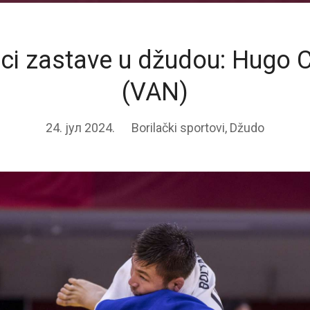
ci zastave u džudou: Hugo
(VAN)
24. јул 2024.
Borilački sportovi
,
Džudo