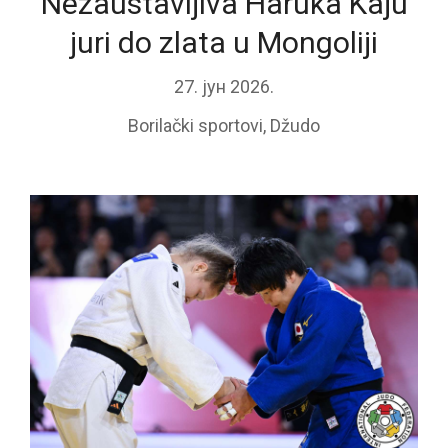
Nezaustavljiva Haruka Kaju
juri do zlata u Mongoliji
27. јун 2026.
Borilački sportovi
,
Džudo