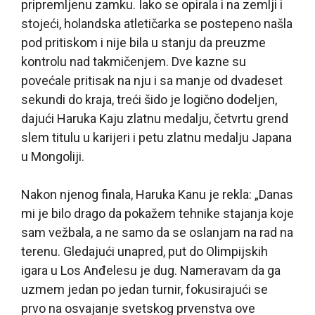
pripremljenu zamku. Iako se opirala i na zemlji i
stojeći, holandska atletičarka se postepeno našla
pod pritiskom i nije bila u stanju da preuzme
kontrolu nad takmičenjem. Dve kazne su
povećale pritisak na nju i sa manje od dvadeset
sekundi do kraja, treći šido je logično dodeljen,
dajući Haruka Kaju zlatnu medalju, četvrtu grend
slem titulu u karijeri i petu zlatnu medalju Japana
u Mongoliji.
Nakon njenog finala, Haruka Kanu je rekla: „Danas
mi je bilo drago da pokažem tehnike stajanja koje
sam vežbala, a ne samo da se oslanjam na rad na
terenu. Gledajući unapred, put do Olimpijskih
igara u Los Anđelesu je dug. Nameravam da ga
uzmem jedan po jedan turnir, fokusirajući se
prvo na osvajanje svetskog prvenstva ove