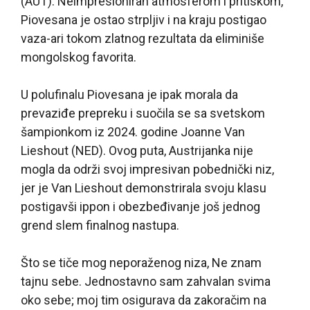
(AUT). Neimpresioniran atmosferom i pritiskom,
Piovesana je ostao strpljiv i na kraju postigao
vaza-ari tokom zlatnog rezultata da eliminiše
mongolskog favorita.
U polufinalu Piovesana je ipak morala da
prevaziđe prepreku i suočila se sa svetskom
šampionkom iz 2024. godine Joanne Van
Lieshout (NED). Ovog puta, Austrijanka nije
mogla da održi svoj impresivan pobednički niz,
jer je Van Lieshout demonstrirala svoju klasu
postigavši ippon i obezbeđivanje još jednog
grend slem finalnog nastupa.
Što se tiče mog neporaženog niza, Ne znam
tajnu sebe. Jednostavno sam zahvalan svima
oko sebe; moj tim osigurava da zakoračim na