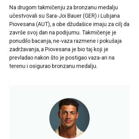
Na drugom takmičenju za bronzanu medalju
učestvovali su Sara-Joi Bauer (GER) i Lubjana
Piovesana (AUT), a obe džudašice imaju za cilj da
završe svoj dan na podijumu. Takmičenje je
ponudilo bacanja, ne-vaza razmene i pokušaja
zadržavanja, a Piovesana je bio taj koji je
prevladao nakon što je postigao vaza-ari na
terenu i osigurao bronzanu medalju.