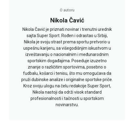
O autoru
Nikola Čavić
Nikola Čavić je priznati novinar i trenutni urednik
sajta Super Sport. Rođen i odrastao u Srbiji,
Nikola je svoju strast prema sportu pretvorio u
uspešnu karijeru, sa višegodišnjim iskustvom u
izveštavanju o nacionalnim i međunarodnim
sportskim događajima. Poseduje izuzetno
znanje o različitim sportovima, posebno o
fudbalu, košarci i tenisu, što mu omogućava da
pruži dubinske analize i originalne sportske priče.
Kroz svoju ulogu na čelu redakcije Super Sport,
Nikola nastoji da održi visok standard
profesionalnosti i tačnosti u sportskom
novinarstvu.