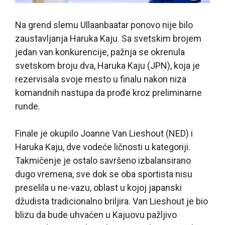
Na grend slemu Ullaanbaatar ponovo nije bilo
zaustavljanja Haruka Kaju. Sa svetskim brojem
jedan van konkurencije, pažnja se okrenula
svetskom broju dva, Haruka Kaju (JPN), koja je
rezervisala svoje mesto u finalu nakon niza
komandnih nastupa da prođe kroz preliminarne
runde.
Finale je okupilo Joanne Van Lieshout (NED) i
Haruka Kaju, dve vodeće ličnosti u kategoriji.
Takmičenje je ostalo savršeno izbalansirano
dugo vremena, sve dok se oba sportista nisu
preselila u ne-vazu, oblast u kojoj japanski
džudista tradicionalno briljira. Van Lieshout je bio
blizu da bude uhvaćen u Kajuovu pažljivo