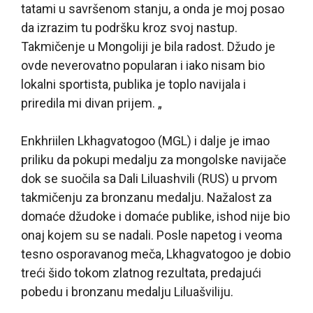
tatami u savršenom stanju, a onda je moj posao
da izrazim tu podršku kroz svoj nastup.
Takmičenje u Mongoliji je bila radost. Džudo je
ovde neverovatno popularan i iako nisam bio
lokalni sportista, publika je toplo navijala i
priredila mi divan prijem. „
Enkhriilen Lkhagvatogoo (MGL) i dalje je imao
priliku da pokupi medalju za mongolske navijače
dok se suočila sa Dali Liluashvili (RUS) u prvom
takmičenju za bronzanu medalju. Nažalost za
domaće džudoke i domaće publike, ishod nije bio
onaj kojem su se nadali. Posle napetog i veoma
tesno osporavanog meča, Lkhagvatogoo je dobio
treći šido tokom zlatnog rezultata, predajući
pobedu i bronzanu medalju Liluašviliju.