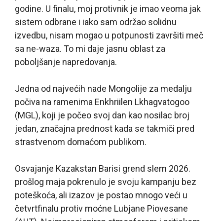
godine. U finalu, moj protivnik je imao veoma jak
sistem odbrane i iako sam održao solidnu
izvedbu, nisam mogao u potpunosti završiti meč
sa ne-waza. To mi daje jasnu oblast za
poboljšanje napredovanja.
Jedna od najvećih nade Mongolije za medalju
počiva na ramenima Enkhriilen Lkhagvatogoo
(MGL), koji je počeo svoj dan kao nosilac broj
jedan, značajna prednost kada se takmiči pred
strastvenom domaćom publikom.
Osvajanje Kazakstan Barisi grend slem 2026.
prošlog maja pokrenulo je svoju kampanju bez
poteškoća, ali izazov je postao mnogo veći u
četvrtfinalu protiv moćne Lubjane Piovesane